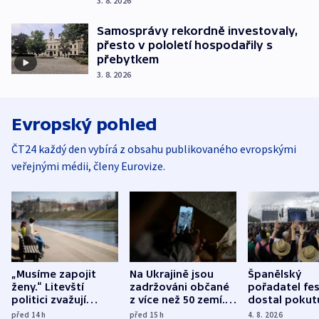
3. 8. 2026
Samosprávy rekordně investovaly,
přesto v pololetí hospodařily s
přebytkem
3. 8. 2026
Evropský pohled
ČT24 každý den vybírá z obsahu publikovaného evropskými
veřejnými médii, členy Eurovize.
„Musíme zapojit
Na Ukrajině jsou
Španělský
ženy.“ Litevští
zadržováni občané
pořadatel fes
politici zvažují
z více než 50 zemí.
dostal pokut
dohodu o
Bojovali na straně
nekalé prakti
před 14
h
před 15
h
4. 8. 2026