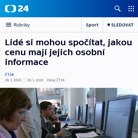
Sport
SLEDOVAT
Rubriky
Lidé si mohou spočítat, jakou
cenu mají jejich osobní
informace
ČT24
28. 1. 2010
28. 1. 2010
|
Zdroj:
ČT24