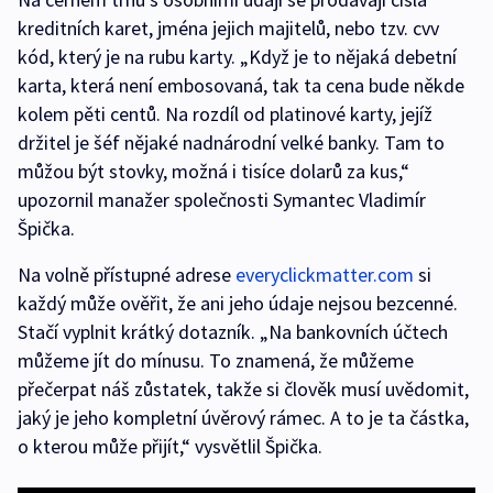
kreditních karet, jména jejich majitelů, nebo tzv. cvv
kód, který je na rubu karty. „Když je to nějaká debetní
karta, která není embosovaná, tak ta cena bude někde
kolem pěti centů. Na rozdíl od platinové karty, jejíž
držitel je šéf nějaké nadnárodní velké banky. Tam to
můžou být stovky, možná i tisíce dolarů za kus,“
upozornil manažer společnosti Symantec Vladimír
Špička.
Na volně přístupné adrese
everyclickmatter.com
si
každý může ověřit, že ani jeho údaje nejsou bezcenné.
Stačí vyplnit krátký dotazník. „Na bankovních účtech
můžeme jít do mínusu. To znamená, že můžeme
přečerpat náš zůstatek, takže si člověk musí uvědomit,
jaký je jeho kompletní úvěrový rámec. A to je ta částka,
o kterou může přijít,“ vysvětlil Špička.