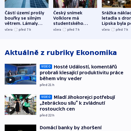
Částí území prošly
Český snímek
Srážka nákla
bouřky se silným
Volklore má
letadla s dr
větrem. Lámaly
studentského
Lipska byla p
stromy a poničily
Oscara, zabojuje o
německého mi
včera
před 7
h
včera
před 7
h
včera
před 7
h
střechu
cenu za krátký film
hybridní útok
Aktuálně z rubriky
Ekonomika
Hosté Událostí, komentářů
VIDEO
probrali klesající produktivitu práce
během vlny veder
před 21
h
Mladí Jihokorejci potřebují
VIDEO
„žebráckou sílu“ k zvládnutí
rostoucích cen
před 22
h
Domácí banky by zhoršení