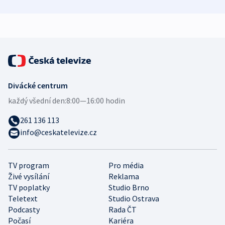
demografii
Ruska
Divácké centrum
každý všední den:
8:00—16:00 hodin
261 136 113
info@ceskatelevize.cz
TV program
Pro média
Živé vysílání
Reklama
TV poplatky
Studio Brno
Teletext
Studio Ostrava
Podcasty
Rada ČT
Počasí
Kariéra