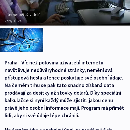
Internetoví uživatelé
Zdroj:
ČT24
Praha - Víc než polovina uživatelů internetu
navštěvuje nedůvěryhodné stránky, nemění svá
přístupová hesla a lehce poskytuje své osobní údaje.
Na černém trhu se pak tato snadno získaná data
prodávají za desítky až stovky dolarů. Díky speciální
kalkulačce si nyní každý může zjistit, jakou cenu
právě jeho osobní informace mají. Program má přimět
lidi, aby si své údaje lépe chránili.
Na černém trhu s osobními údaji se prodávají čísla