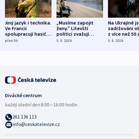
Jiný jazyk i technika.
„Musíme zapojit
Na Ukrajině j
Ve Francii
ženy.“ Litevští
zadržováni o
spolupracují hasiči z
politici zvažují
z více než 50 
různých zemí
dohodu o
Bojovali na s
před 9
h
5. 8. 2026
5. 8. 2026
demografii
Ruska
Divácké centrum
každý všední den:
8:00—16:00 hodin
261 136 113
info@ceskatelevize.cz