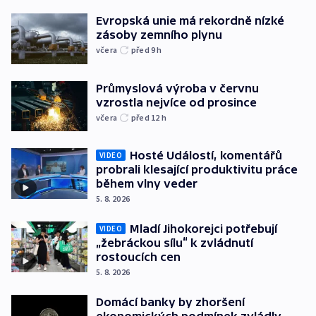
Evropská unie má rekordně nízké
zásoby zemního plynu
včera
před 9
h
Průmyslová výroba v červnu
vzrostla nejvíce od prosince
včera
před 12
h
Hosté Událostí, komentářů
VIDEO
probrali klesající produktivitu práce
během vlny veder
5. 8. 2026
Mladí Jihokorejci potřebují
VIDEO
„žebráckou sílu“ k zvládnutí
rostoucích cen
5. 8. 2026
Domácí banky by zhoršení