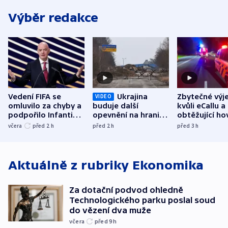
Výběr redakce
Vedení FIFA se
Ukrajina
Zbytečné výj
VIDEO
omluvilo za chyby a
buduje další
kvůli eCallu a
podpořilo Infantina.
opevnění na hranici
obtěžující ho
UEFA trvá na
s Běloruskem
zdržují záchr
včera
před 2
h
před 2
h
před 3
h
bojkotu
Aktuálně z rubriky
Ekonomika
Za dotační podvod ohledně
Technologického parku poslal soud
do vězení dva muže
včera
před 9
h