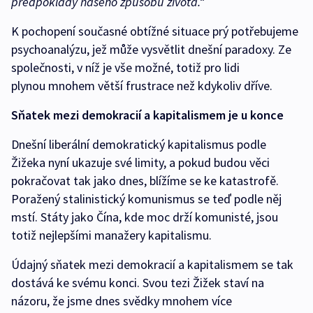
předpoklady našeho způsobu života.“
K pochopení současné obtížné situace prý potřebujeme
psychoanalýzu, jež může vysvětlit dnešní paradoxy. Ze
společnosti, v níž je vše možné, totiž pro lidi
plynou mnohem větší frustrace než kdykoliv dříve.
Sňatek mezi demokracií a kapitalismem je u konce
Dnešní liberální demokratický kapitalismus podle
Žižeka nyní ukazuje své limity, a pokud budou věci
pokračovat tak jako dnes, blížíme se ke katastrofě.
Poražený stalinistický komunismus se teď podle něj
mstí. Státy jako Čína, kde moc drží komunisté, jsou
totiž nejlepšími manažery kapitalismu.
Údajný sňatek mezi demokracií a kapitalismem se tak
dostává ke svému konci. Svou tezi Žižek staví na
názoru, že jsme dnes svědky mnohem více