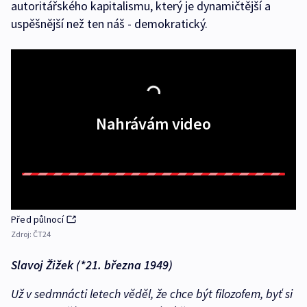
autoritářského kapitalismu, který je dynamičtější a
uspěšnější než ten náš - demokratický.
Nahrávám video
Před půlnocí
Zdroj:
ČT24
Slavoj Žižek (*21. března 1949)
Už v sedmnácti letech věděl, že chce být filozofem, byť si