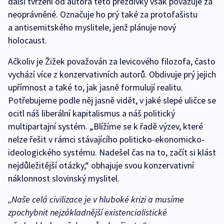
další tvrzení od autora této přezdívky však považuje za
neoprávněné. Označuje ho prý také za protofašistu
a antisemitského myslitele, jenž plánuje nový
holocaust.
Ačkoliv je Žižek považován za levicového filozofa, často
vychází více z konzervativních autorů. Obdivuje prý jejich
upřímnost a také to, jak jasně formulují realitu.
Potřebujeme podle něj jasně vidět, v jaké slepé uličce se
ocitl náš liberální kapitalismus a náš politický
multipartajní systém. „Blížíme se k řadě výzev, které
nelze řešit v rámci stávajícího politicko-ekonomicko-
ideologického systému. Nadešel čas na to, začít si klást
nejdůležitější otázky,“ obhajuje svou konzervativní
náklonnost slovinský myslitel.
„Naše celá civilizace je v hluboké krizi a musíme
zpochybnit nejzákladnější existencialistické