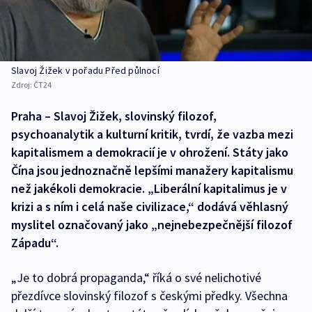
Slavoj Žižek v pořadu Před půlnocí
Zdroj:
ČT24
Praha – Slavoj Žižek, slovinský filozof,
psychoanalytik a kulturní kritik, tvrdí, že vazba mezi
kapitalismem a demokracií je v ohrožení. Státy jako
Čína jsou jednoznačně lepšími manažery kapitalismu
než jakékoli demokracie. „Liberální kapitalimus je v
krizi a s ním i celá naše civilizace,“ dodává věhlasný
myslitel označovaný jako „nejnebezpečnější filozof
Západu“.
„Je to dobrá propaganda,“ říká o své nelichotivé
přezdívce slovinský filozof s českými předky. Všechna