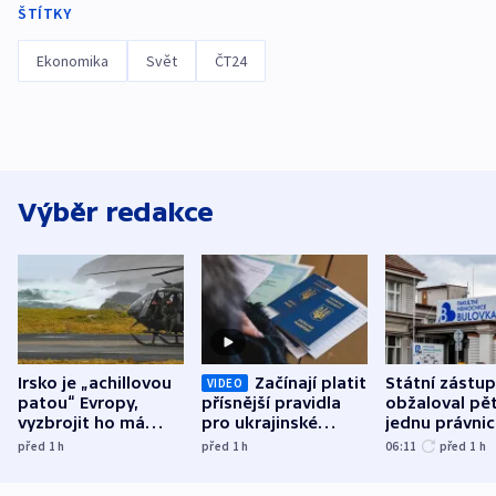
ŠTÍTKY
Ekonomika
Svět
ČT24
Výběr redakce
Irsko je „achillovou
Začínají platit
Státní zástu
VIDEO
patou“ Evropy,
přísnější pravidla
obžaloval pět 
vyzbrojit ho má
pro ukrajinské
jednu právni
Francie
uprchlíky
osobu v kauz
před 1
h
před 1
h
06:11
před 1
h
Bulovky