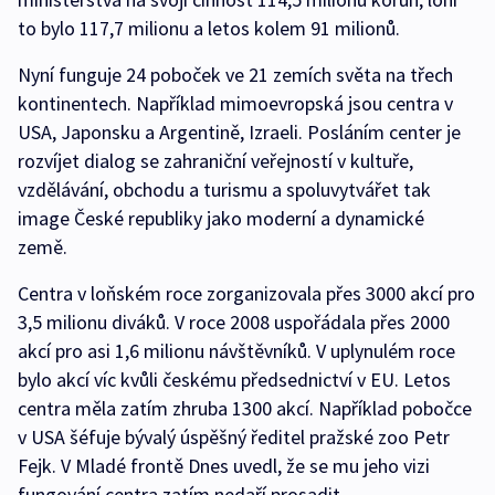
to bylo 117,7 milionu a letos kolem 91 milionů.
Nyní funguje 24 poboček ve 21 zemích světa na třech
kontinentech. Například mimoevropská jsou centra v
USA, Japonsku a Argentině, Izraeli. Posláním center je
rozvíjet dialog se zahraniční veřejností v kultuře,
vzdělávání, obchodu a turismu a spoluvytvářet tak
image České republiky jako moderní a dynamické
země.
Centra v loňském roce zorganizovala přes 3000 akcí pro
3,5 milionu diváků. V roce 2008 uspořádala přes 2000
akcí pro asi 1,6 milionu návštěvníků. V uplynulém roce
bylo akcí víc kvůli českému předsednictví v EU. Letos
centra měla zatím zhruba 1300 akcí. Například pobočce
v USA šéfuje bývalý úspěšný ředitel pražské zoo Petr
Fejk. V Mladé frontě Dnes uvedl, že se mu jeho vizi
fungování centra zatím nedaří prosadit.