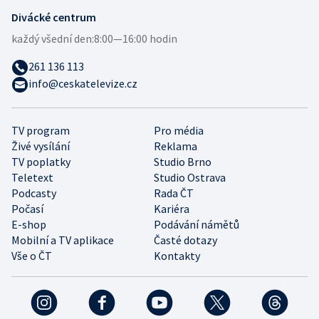
Divácké centrum
každý všední den:
8:00—16:00 hodin
261 136 113
info@ceskatelevize.cz
TV program
Pro média
Živé vysílání
Reklama
TV poplatky
Studio Brno
Teletext
Studio Ostrava
Podcasty
Rada ČT
Počasí
Kariéra
E-shop
Podávání námětů
Mobilní a TV aplikace
Časté dotazy
Vše o ČT
Kontakty