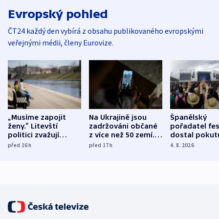
Evropský pohled
ČT24 každý den vybírá z obsahu publikovaného evropskými
veřejnými médii, členy Eurovize.
„Musíme zapojit
Na Ukrajině jsou
Španělský
ženy.“ Litevští
zadržováni občané
pořadatel fes
politici zvažují
z více než 50 zemí.
dostal pokut
dohodu o
Bojovali na straně
nekalé prakti
před 16
h
před 17
h
4. 8. 2026
demografii
Ruska