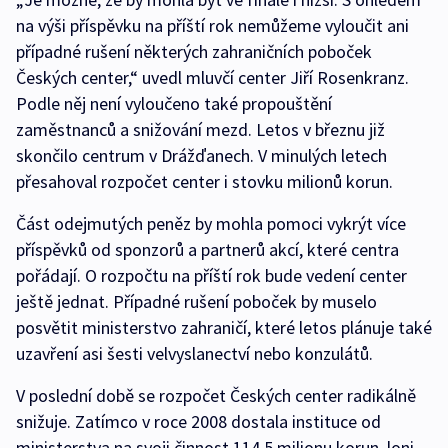
na výši příspěvku na příští rok nemůžeme vyloučit ani
případné rušení některých zahraničních poboček
Českých center,“ uvedl mluvčí center Jiří Rosenkranz.
Podle něj není vyloučeno také propouštění
zaměstnanců a snižování mezd. Letos v březnu již
skončilo centrum v Drážďanech. V minulých letech
přesahoval rozpočet center i stovku milionů korun.
Část odejmutých peněz by mohla pomoci vykrýt více
příspěvků od sponzorů a partnerů akcí, které centra
pořádají. O rozpočtu na příští rok bude vedení center
ještě jednat. Případné rušení poboček by muselo
posvětit ministerstvo zahraničí, které letos plánuje také
uzavření asi šesti velvyslanectví nebo konzulátů.
V poslední době se rozpočet Českých center radikálně
snižuje. Zatímco v roce 2008 dostala instituce od
ministerstva na svoji činnost 114,5 milionu korun, loni