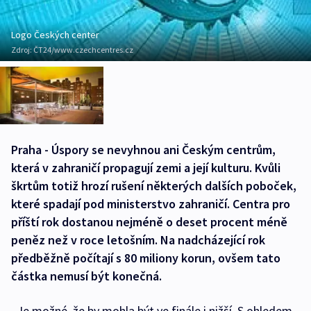
Logo Českých center
Zdroj:
ČT24/www.czechcentres.cz
Praha - Úspory se nevyhnou ani Českým centrům,
která v zahraničí propagují zemi a její kulturu. Kvůli
škrtům totiž hrozí rušení některých dalších poboček,
které spadají pod ministerstvo zahraničí. Centra pro
příští rok dostanou nejméně o deset procent méně
peněz než v roce letošním. Na nadcházející rok
předběžně počítají s 80 miliony korun, ovšem tato
částka nemusí být konečná.
„Je možné, že by mohla být ve finále i nižší. S ohledem