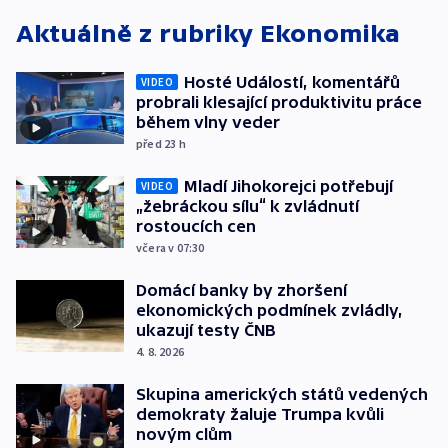
Aktuálně z rubriky
Ekonomika
Hosté Událostí, komentářů
VIDEO
probrali klesající produktivitu práce
během vlny veder
před 23
h
Mladí Jihokorejci potřebují
VIDEO
„žebráckou sílu“ k zvládnutí
rostoucích cen
včera v 07:30
Domácí banky by zhoršení
ekonomických podmínek zvládly,
ukazují testy ČNB
4. 8. 2026
Skupina amerických států vedených
demokraty žaluje Trumpa kvůli
novým clům