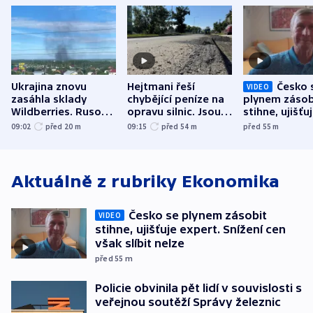
Ukrajina znovu
Hejtmani řeší
Česko 
VIDEO
zasáhla sklady
chybějící peníze na
plynem zásob
Wildberries. Rusové
opravu silnic. Jsou
stihne, ujišťu
útočili v Charkovské
nenárokové, namítá
expert. Sníže
09:02
před 20
m
09:15
před 54
m
před 55
m
oblasti
ministerstvo
však slíbit ne
Aktuálně z rubriky
Ekonomika
Česko se plynem zásobit
VIDEO
stihne, ujišťuje expert. Snížení cen
však slíbit nelze
před 55
m
Policie obvinila pět lidí v souvislosti s
veřejnou soutěží Správy železnic