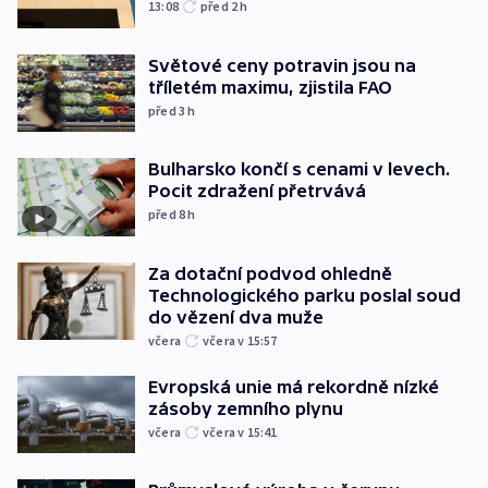
13:08
před 2
h
Světové ceny potravin jsou na
tříletém maximu, zjistila FAO
před 3
h
Bulharsko končí s cenami v levech.
Pocit zdražení přetrvává
před 8
h
Za dotační podvod ohledně
Technologického parku poslal soud
do vězení dva muže
včera
včera v 15:57
Evropská unie má rekordně nízké
zásoby zemního plynu
včera
včera v 15:41