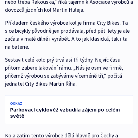
nebo třeba Rakouska,“ říká tajemník Asociace výrobců a
dovozců jízdních kol Martin Huleja.
Příkladem českého výrobce kol je firma City Bikes. Ta
sice bicykly původně jen prodávala, před pěti lety je ale
začala v malé dílně i vyrábět. A to jak klasická, tak i ta
na baterie.
Sestavit celé kolo prý trvá asi tři týdny. Nejvíc času
přitom zabere lakování rámu. „Nás je osm ve firmě,
přičemž výrobou se zabýváme víceméně tři,“ počítá
jednatel City Bikes Martin Říha.
ODKAZ
Parkovací cyklověž vzbudila zájem po celém
světě
Kola zatím tento výrobce dělá hlavně pro Čechy a