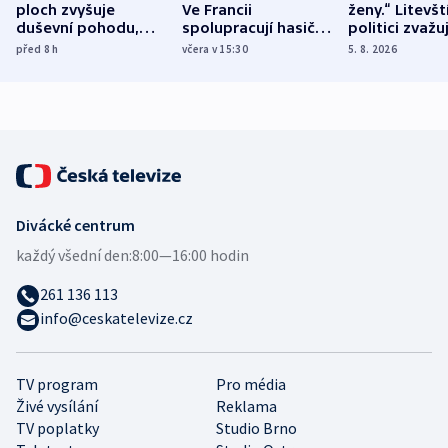
ploch zvyšuje
Ve Francii
ženy.“ Litevšt
duševní pohodu,
spolupracují hasiči z
politici zvažuj
ukázala
různých zemí
dohodu o
před 8
h
včera v 15:30
5. 8. 2026
mezinárodní studie
demografii
Divácké centrum
každý všední den:
8:00—16:00 hodin
261 136 113
info@ceskatelevize.cz
TV program
Pro média
Živé vysílání
Reklama
TV poplatky
Studio Brno