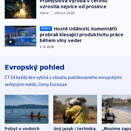
Průmyslová výroba v červnu
vzrostla nejvíce od prosince
včera
včera v 12:16
Hosté Událostí, komentářů
VIDEO
probrali klesající produktivitu práce
během vlny veder
5. 8. 2026
Evropský pohled
ČT24 každý den vybírá z obsahu publikovaného evropskými
veřejnými médii, členy Eurovize.
Pobyt u vodních
Jiný jazyk i technika.
„Musíme zapo