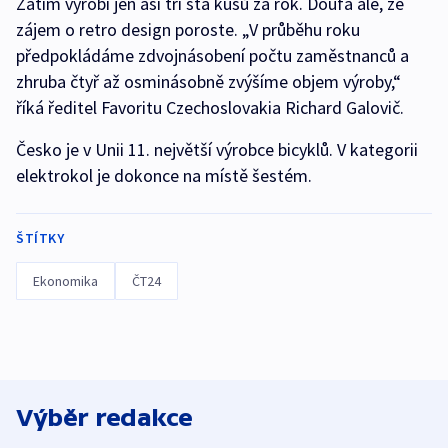
Zatím vyrobí jen asi tři sta kusů za rok. Doufá ale, že
zájem o retro design poroste. „V průběhu roku
předpokládáme zdvojnásobení počtu zaměstnanců a
zhruba čtyř až osminásobně zvýšíme objem výroby,“
říká ředitel Favoritu Czechoslovakia Richard Galovič.
Česko je v Unii 11. největší výrobce bicyklů. V kategorii
elektrokol je dokonce na místě šestém.
ŠTÍTKY
Ekonomika
ČT24
Výběr redakce