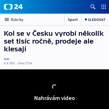
Sport
SLEDOVAT
Rubriky
Kol se v Česku vyrobí několik
set tisíc ročně, prodeje ale
klesají
mor
6. 8. 2017
|
Zdroj:
ČT24
Nahrávám video