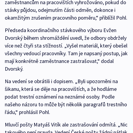
zaměstnancům na pracovištích vyhrožováno, pokud do
stávky půjdou, odejmutím části odměn, dokonce i
okamžitým zrušením pracovního poměru,“ přiblížil Pohl.
Předseda koordinačního stávkového výboru Evžen
Dvorský během shromáždění uvedl, že odbory obdržely
více než čtyři sta stížností. „Vyšel materiál, který obešel
všechny vedoucí pracovníky. Tam je napsaný postup, jak
mají konkrétně zaměstnance zastrašovat,“ dodal
Dvorský.
Na vedení se obrátili i dopisem. „Byli upozorněni na
šikanu, která se děje na pracovištích, a že hodláme
podat trestní oznámení na neznámé osoby. Podle
našeho názoru to může být několik paragrafů trestního
řádu,“ prohlásil Pohl.
Mluvčí pošty Matyáš Vitík ale zastrašování odmítá. „Nic
takového není pravda. Vedení České pošty žádný nátlak