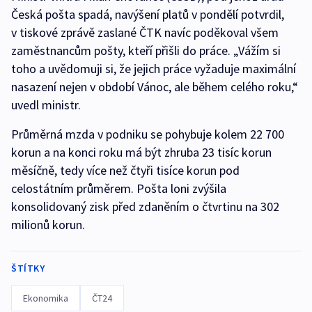
Česká pošta spadá, navýšení platů v pondělí potvrdil,
v tiskové zprávě zaslané ČTK navíc poděkoval všem
zaměstnancům pošty, kteří přišli do práce. „Vážím si
toho a uvědomuji si, že jejich práce vyžaduje maximální
nasazení nejen v období Vánoc, ale během celého roku,“
uvedl ministr.
Průměrná mzda v podniku se pohybuje kolem 22 700
korun a na konci roku má být zhruba 23 tisíc korun
měsíčně, tedy více než čtyři tisíce korun pod
celostátním průměrem. Pošta loni zvýšila
konsolidovaný zisk před zdaněním o čtvrtinu na 302
milionů korun.
ŠTÍTKY
Ekonomika
ČT24