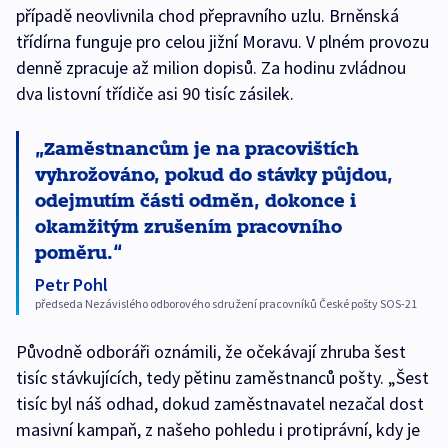
případě neovlivnila chod přepravního uzlu. Brněnská
třídírna funguje pro celou jižní Moravu. V plném provozu
denně zpracuje až milion dopisů. Za hodinu zvládnou
dva listovní třídiče asi 90 tisíc zásilek.
Zaměstnancům je na pracovištích
vyhrožováno, pokud do stávky půjdou,
odejmutím části odměn, dokonce i
okamžitým zrušením pracovního
poměru.
Petr Pohl
předseda Nezávislého odborového sdružení pracovníků České pošty SOS-21
Původně odboráři oznámili, že očekávají zhruba šest
tisíc stávkujících, tedy pětinu zaměstnanců pošty. „Šest
tisíc byl náš odhad, dokud zaměstnavatel nezačal dost
masivní kampaň, z našeho pohledu i protiprávní, kdy je