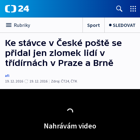
Sport
SLEDOVAT
Rubriky
Ke stávce v České poště se
přidal jen zlomek lidí v
třídírnách v Praze a Brně
afi
19. 12. 2016
19. 12. 2016
|
Zdroj:
ČT24, ČTK
Nahrávám video