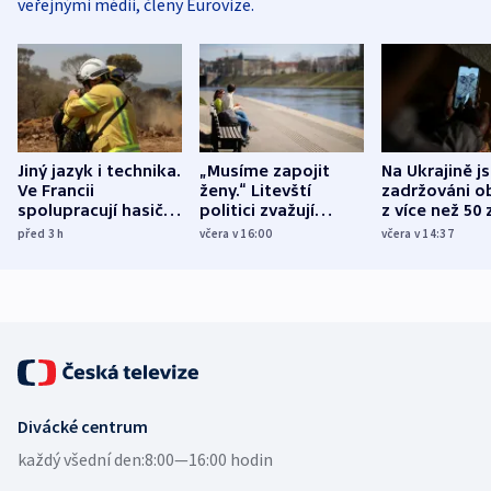
veřejnými médii, členy Eurovize.
Jiný jazyk i technika.
„Musíme zapojit
Na Ukrajině j
Ve Francii
ženy.“ Litevští
zadržováni o
spolupracují hasiči z
politici zvažují
z více než 50 
různých zemí
dohodu o
Bojovali na s
před 3
h
včera v 16:00
včera v 14:37
demografii
Ruska
Divácké centrum
každý všední den:
8:00—16:00 hodin