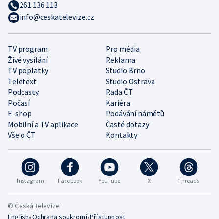
261 136 113
info@ceskatelevize.cz
TV program
Pro média
Živé vysílání
Reklama
TV poplatky
Studio Brno
Teletext
Studio Ostrava
Podcasty
Rada ČT
Počasí
Kariéra
E-shop
Podávání námětů
Mobilní a TV aplikace
Časté dotazy
Vše o ČT
Kontakty
Instagram
Facebook
YouTube
X
Threads
© Česká televize
•
•
English
Ochrana soukromí
Přístupnost