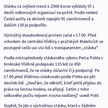
Stávku za zvýšení mezd o 2500 korun vyhlásily tři z
devíti odborových organizací na poště. Podle vedení
České pošty se aktivně zapojilo 91 zaměstnanců a
dalších 150 je podpořilo.
Výstražný dvouhodinový protest začal v 17:00. Před
vchodem do centrální třídírny v pražských Malešicích se
postupně sešlo asi sto lidí s transparentem „stávka“.
Podle místopředsedy stávkového výboru Petra Pohla v
brněnské třídírně podepsalo 135 lidí ze 450
zaměstnanců, že se stávky zúčastní či ji podporují. Po
17:00 před třídírnou stávkovalo podle Pohla asi pět
desítek lidí. „Doufám, že někteří, kteří ještě přijdou do
práce na šestou hodinu, se připojí. Zatím z toho
celkového počtu nejsem zrovna nadšený,“ uvedl Pohl.
Doplnil, že jde o výstražnou stávku, která v žádném