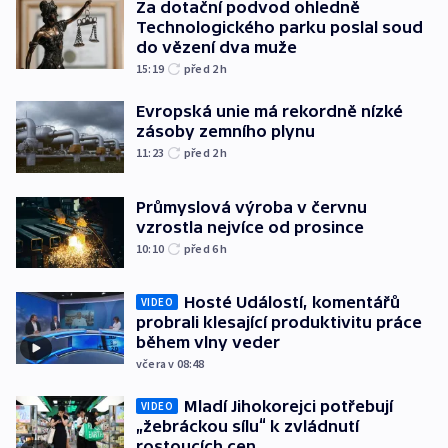
Za dotační podvod ohledně
Technologického parku poslal soud
do vězení dva muže
15:19
před 2
h
Evropská unie má rekordně nízké
zásoby zemního plynu
11:23
před 2
h
Průmyslová výroba v červnu
vzrostla nejvíce od prosince
10:10
před 6
h
Hosté Událostí, komentářů
VIDEO
probrali klesající produktivitu práce
během vlny veder
včera v 08:48
Mladí Jihokorejci potřebují
VIDEO
„žebráckou sílu“ k zvládnutí
rostoucích cen