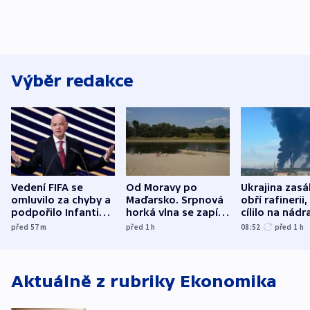
Výběr redakce
Vedení FIFA se
Od Moravy po
Ukrajina zasá
omluvilo za chyby a
Maďarsko. Srpnová
obří rafinerii
podpořilo Infantina.
horká vlna se zapíše
cílilo na nádra
UEFA trvá na
do dějin
autobus
před 57
m
před 1
h
08:52
před 1
h
bojkotu
klimatologie
Aktuálně z rubriky
Ekonomika