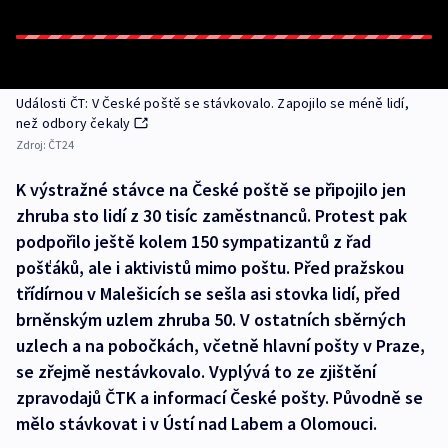
Události ČT: V České poště se stávkovalo. Zapojilo se méně lidí,
než odbory čekaly
Zdroj:
ČT24
K výstražné stávce na České poště se připojilo jen
zhruba sto lidí z 30 tisíc zaměstnanců. Protest pak
podpořilo ještě kolem 150 sympatizantů z řad
pošťáků, ale i aktivistů mimo poštu. Před pražskou
třídírnou v Malešicích se sešla asi stovka lidí, před
brněnským uzlem zhruba 50. V ostatních sběrných
uzlech a na pobočkách, včetně hlavní pošty v Praze,
se zřejmě nestávkovalo. Vyplývá to ze zjištění
zpravodajů ČTK a informací České pošty. Původně se
mělo stávkovat i v Ústí nad Labem a Olomouci.