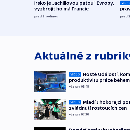
Irsko je „achillovou patou“ Evropy,
VIDE
vyzbrojit ho má Francie
prav
před 1
hodinou
před 
Aktuálně z rubri
Hosté Událostí, kome
VIDEO
produktivitu práce během
včera v 08:48
Mladí Jihokorejci po
VIDEO
zvládnutí rostoucích cen
včera v 07:30