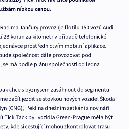
lužbám nízkou cenou.
 Radima Jančury provozuje flotilu 150 vozů Audi
atí 28 korun za kilometr v případě telefonické
bjednávce prostřednictvím mobilní aplikace.
á bude společnost dále provozovat pod
, se má podle plánu společnosti od ledna
pak chce s byznysem zasáhnout do segmentu
eme začít jezdit se stovkou nových vozidel Škoda
yn (CNG),“ řekl na dnešním setkání s novináři
ů Tick Tack by i vozidla Green-Prague měla být
ty, kde si cestující mohou zkontrolovat trasu