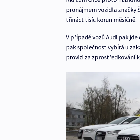
pronájmem vozidla značky Šk
třináct tisíc korun měsíčně.
V případě vozů Audi pak jde
pak společnost vybírá u zak
provizi za zprostředkování k