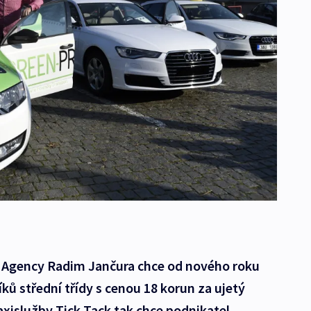
t Agency Radim Jančura chce od nového roku
ků střední třídy s cenou 18 korun za ujetý
axislužby Tick Tack tak chce podnikatel