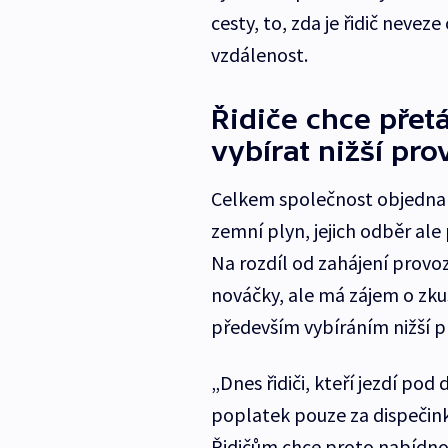
cesty, to, zda je řidič nevez
vzdálenost.
Řidiče chce přet
vybírat nižší prov
Celkem společnost objednal
zemní plyn, jejich odběr al
Na rozdíl od zahájení provo
nováčky, ale má zájem o zku
především vybíráním nižší pr
„Dnes řidiči, kteří jezdí pod 
poplatek pouze za dispečink,
Řidičům chce proto nabídnout