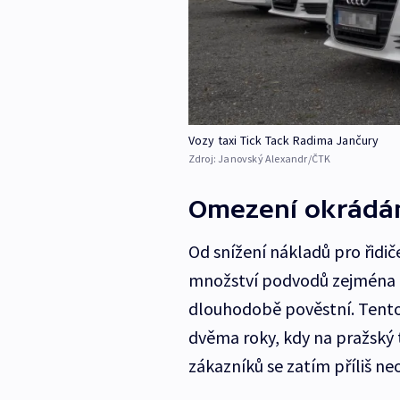
Vozy taxi Tick Tack Radima Jančury
Zdroj:
Janovský Alexandr/ČTK
Omezení okrádán
Od snížení nákladů pro řidi
množství podvodů zejména na 
dlouhodobě pověstní. Tento 
dvěma roky, kdy na pražský t
zákazníků se zatím příliš ne