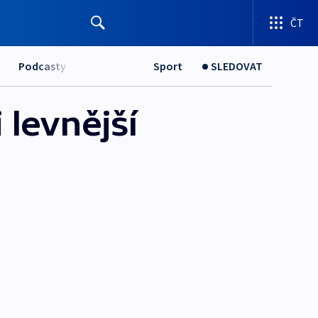
ČT
Podcasty
Sport
SLEDOVAT
 levnější