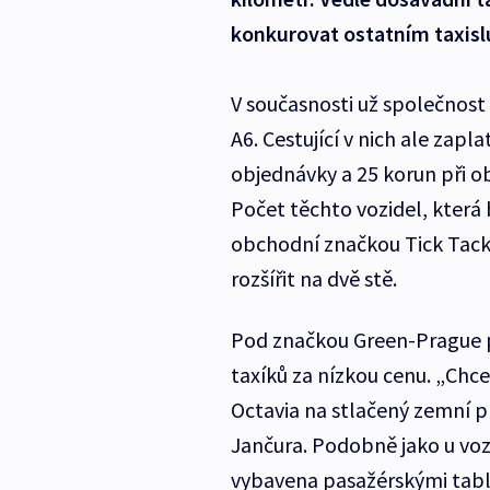
konkurovat ostatním taxis
V současnosti už společnost
A6. Cestující v nich ale zapl
objednávky a 25 korun při o
Počet těchto vozidel, kter
obchodní značkou Tick Tack
rozšířit na dvě stě.
Pod značkou Green-Prague 
taxíků za nízkou cenu. „Chc
Octavia na stlačený zemní pl
Jančura. Podobně jako u voz
vybavena pasažérskými table