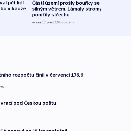
al pět lidí
Částí území prošly bouřky se
Česk
obu v kauze
silným větrem. Lámaly stromy a
stud
poničily střechu
cenu 
včera
před 10
hodinami
včera
ního rozpočtu činil v červenci 176,6
026
 vrací pod Českou poštu
SA poprvé za 15 let společně