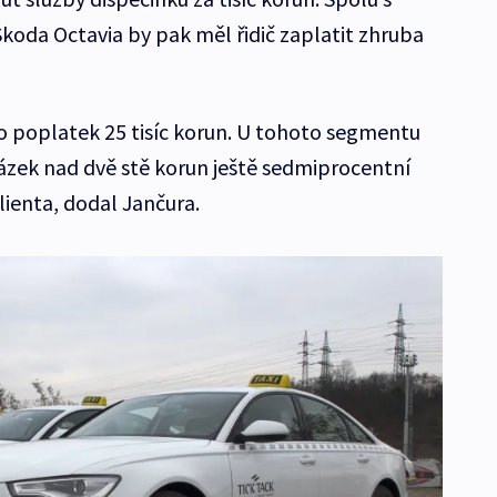
oda Octavia by pak měl řidič zaplatit zhruba
 o poplatek 25 tisíc korun. U tohoto segmentu
ázek nad dvě stě korun ještě sedmiprocentní
lienta, dodal Jančura.