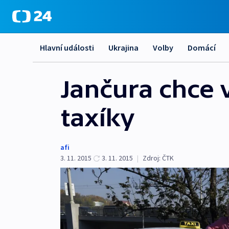
Hlavní události
Ukrajina
Volby
Domácí
Jančura chce v
taxíky
afi
3. 11. 2015
3. 11. 2015
|
Zdroj:
ČTK