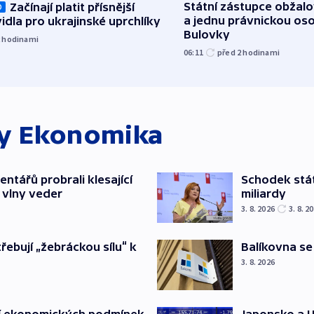
Státní zástupce obžalov
Začínají platit přísnější
O
a jednu právnickou os
idla pro ukrajinské uprchlíky
Bulovky
2
hodinami
06:11
před 2
hodinami
ky
Ekonomika
ntářů probrali klesající
Schodek stát
 vlny veder
miliardy
3. 8. 2026
3. 8. 2
třebují „žebráckou sílu“ k
Balíkovna se
3. 8. 2026
Japonsko a U