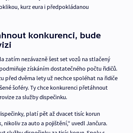
e oklikou, kurz eura i předpokládanou
áhnout konkurenci, bude
izi
a zatím nezávazně šest set vozů na stlačený
e podmiňuje získáním dostatečného počtu řidičů.
zu před dvěma lety už nechce spoléhat na řidiče
šené šoféry. Ty chce konkurenci přetáhnout
ovize za služby dispečinku.
dispečinky, platí pět až dvacet tisíc korun
 nikoliv za auto a pojištění,“ uvedl Jančura.
 služby dispečinku za tisíc korun. Spolu s