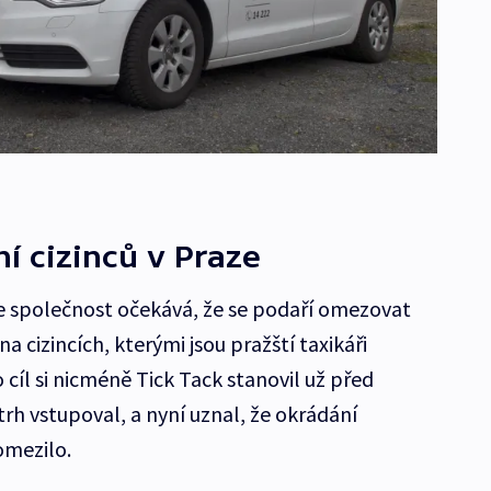
í cizinců v Praze
če společnost očekává, že se podaří omezovat
cizincích, kterými jsou pražští taxikáři
cíl si nicméně Tick Tack stanovil už před
rh vstupoval, a nyní uznal, že okrádání
omezilo.