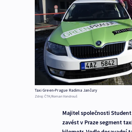
Taxi Green-Prague Radima Jančury
Zdroj:
ČTK/Roman Vondrouš
Majitel společnosti Studen
zavést v Praze segment taxí
kilometr. Vedle dosavadní t