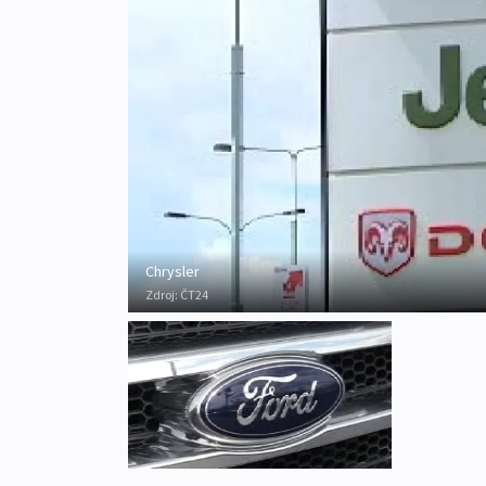
Chrysler
Zdroj:
ČT24