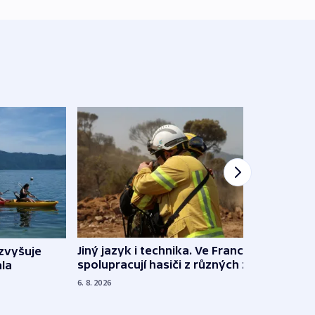
Jiný jazyk i technika. Ve Francii
zvyšuje
„Musí
spolupracují hasiči z různých zemí
la
polit
demo
6. 8. 2026
5. 8. 20