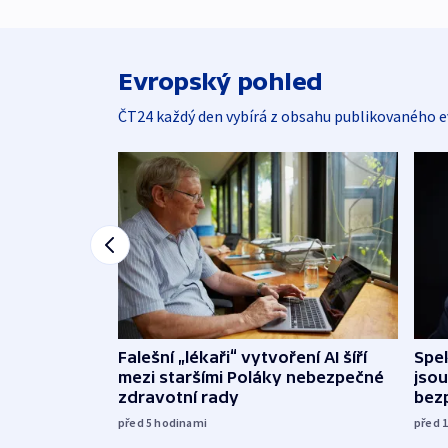
Evropský pohled
ČT24 každý den vybírá z obsahu publikovaného e
Falešní „lékaři“ vytvoření AI šíří
Spe
mezi staršími Poláky nebezpečné
jsou
zdravotní rady
bez
před 5
hodinami
před 