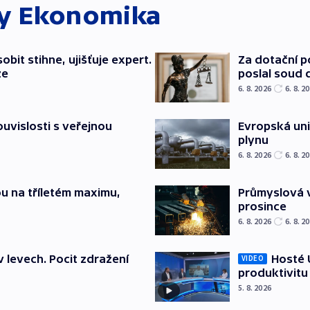
ky
Ekonomika
bit stihne, ujišťuje expert.
Za dotační 
ze
poslal soud 
6. 8. 2026
6. 8. 2
souvislosti s veřejnou
Evropská un
plynu
6. 8. 2026
6. 8. 2
u na tříletém maximu,
Průmyslová v
prosince
6. 8. 2026
6. 8. 2
v levech. Pocit zdražení
Hosté U
VIDEO
produktivitu
5. 8. 2026