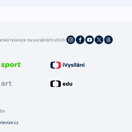
eská televize na sociálních sítích:
din
levize.cz