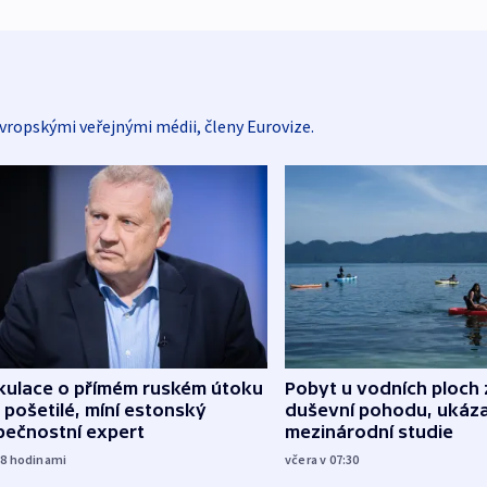
vropskými veřejnými médii, členy Eurovize.
kulace o přímém ruském útoku
Pobyt u vodních ploch 
 pošetilé, míní estonský
duševní pohodu, ukáza
pečnostní expert
mezinárodní studie
18
hodinami
včera v 07:30