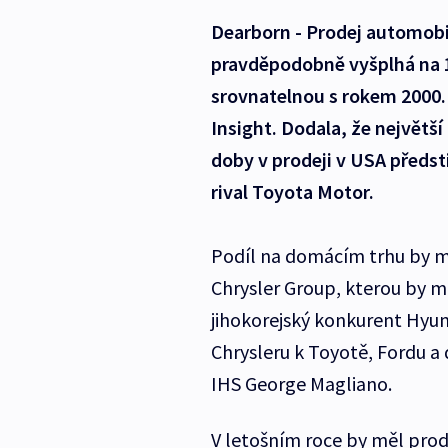
Dearborn - Prodej automobi
pravděpodobně vyšplhá na 1
srovnatelnou s rokem 2000.
Insight. Dodala, že největš
doby v prodeji v USA předs
rival Toyota Motor.
Podíl na domácím trhu by m
Chrysler Group, kterou by m
jihokorejský konkurent Hyun
Chrysleru k Toyotě, Fordu a
IHS George Magliano.
V letošním roce by měl prod