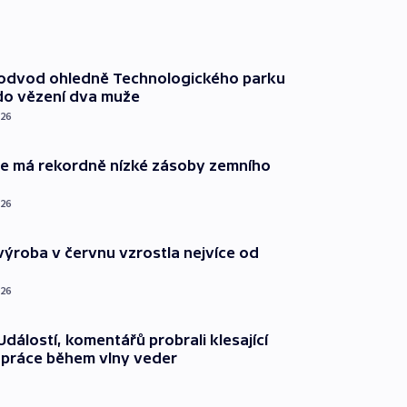
podvod ohledně Technologického parku
do vězení dva muže
026
ie má rekordně nízké zásoby zemního
026
ýroba v červnu vzrostla nejvíce od
026
dálostí, komentářů probrali klesající
 práce během vlny veder