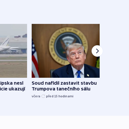
Lipska nesl
Soud nařídil zastavit stavbu
Žido
icie ukazují
Trumpova tanečního sálu
břehu
kriti
včera
před 15
hodinami
před 1