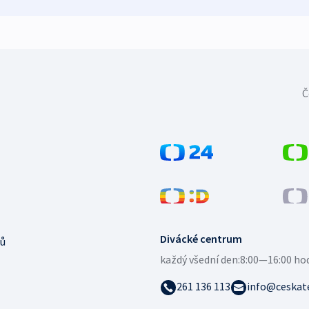
Č
Divácké centrum
ů
každý všední den:
8:00—16:00 ho
261 136 113
info@ceskate