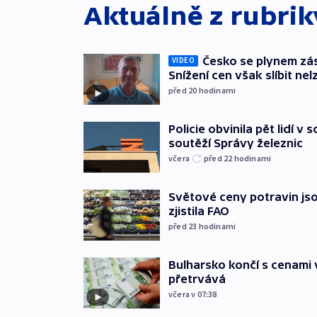
Aktuálně z rubri
Česko se plynem záso
VIDEO
Snížení cen však slíbit nel
před 20
hodinami
Policie obvinila pět lidí v 
soutěží Správy železnic
včera
před 22
hodinami
Světové ceny potravin jso
zjistila FAO
před 23
hodinami
Bulharsko končí s cenami 
přetrvává
včera v 07:38