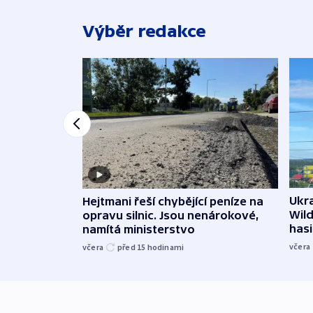
Výběr redakce
Ukra
Hejtmani řeší chybějící peníze na
Wild
opravu silnic. Jsou nenárokové,
hasi
namítá ministerstvo
včera
včera
před 15
hodinami