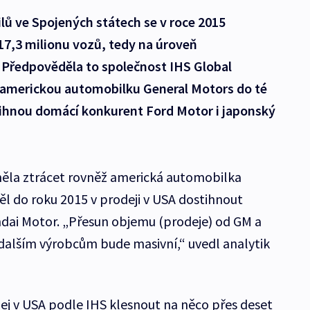
lů ve Spojených státech se v roce 2015
7,3 milionu vozů, tedy na úroveň
 Předpověděla to společnost IHS Global
í americkou automobilku General Motors do té
tihnou domácí konkurent Ford Motor i japonský
ěla ztrácet rovněž americká automobilka
ěl do roku 2015 v prodeji v USA dostihnout
dai Motor. „Přesun objemu (prodeje) od GM a
 dalším výrobcům bude masivní,“ uvedl analytik
ej v USA podle IHS klesnout na něco přes deset