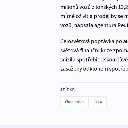
milionů vozů z loňských 13,
mírně oživit a prodej by se
vozů, napsala agentura Reut
Celosvětová poptávka po au
světová finanční krize zpoma
snížila spotřebitelskou důvě
zasaženy odklonem spotřebi
ŠTÍTKY
Ekonomika
ČT24