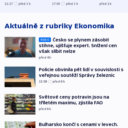
zranění při něm
tanečního sá
12:27
před 1
h
17:03
před 1
h
před 2
h
utrpěli tři lidé
Aktuálně z rubriky
Ekonomika
Česko se plynem zásobit
VIDEO
stihne, ujišťuje expert. Snížení cen
však slíbit nelze
před 4
h
Policie obvinila pět lidí v souvislosti s
veřejnou soutěží Správy železnic
13:08
před 6
h
Světové ceny potravin jsou na
tříletém maximu, zjistila FAO
před 6
h
Bulharsko končí s cenami v levech.