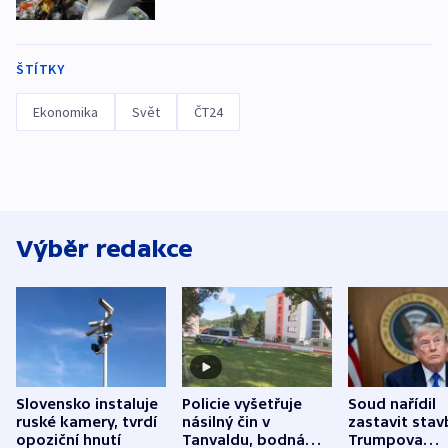
ŠTÍTKY
Ekonomika
Svět
ČT24
Výběr redakce
Slovensko instaluje
Policie vyšetřuje
Soud nařídil
ruské kamery, tvrdí
násilný čin v
zastavit stav
opoziční hnutí
Tanvaldu, bodná
Trumpova