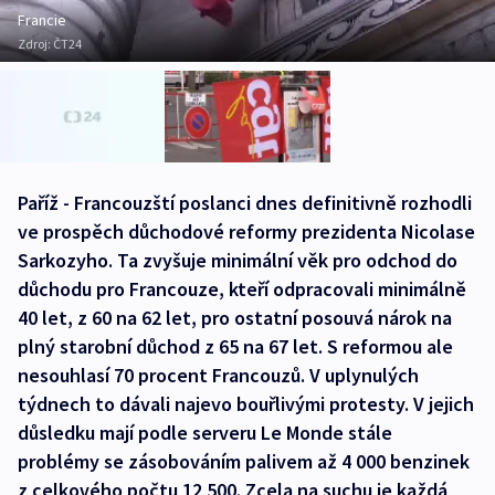
Francie
Zdroj:
ČT24
Paříž - Francouzští poslanci dnes definitivně rozhodli
ve prospěch důchodové reformy prezidenta Nicolase
Sarkozyho. Ta zvyšuje minimální věk pro odchod do
důchodu pro Francouze, kteří odpracovali minimálně
40 let, z 60 na 62 let, pro ostatní posouvá nárok na
plný starobní důchod z 65 na 67 let. S reformou ale
nesouhlasí 70 procent Francouzů. V uplynulých
týdnech to dávali najevo bouřlivými protesty. V jejich
důsledku mají podle serveru Le Monde stále
problémy se zásobováním palivem až 4 000 benzinek
z celkového počtu 12 500. Zcela na suchu je každá