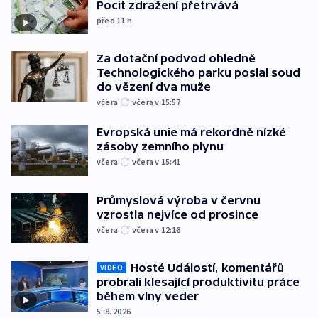
Pocit zdražení přetrvává
před 11
h
Za dotační podvod ohledně
Technologického parku poslal soud
do vězení dva muže
včera
včera v 15:57
Evropská unie má rekordně nízké
zásoby zemního plynu
včera
včera v 15:41
Průmyslová výroba v červnu
vzrostla nejvíce od prosince
včera
včera v 12:16
Hosté Událostí, komentářů
VIDEO
probrali klesající produktivitu práce
během vlny veder
5. 8. 2026