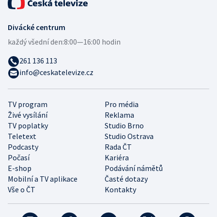
Divácké centrum
každý všední den:
8:00—16:00 hodin
261 136 113
info@ceskatelevize.cz
TV program
Pro média
Živé vysílání
Reklama
TV poplatky
Studio Brno
Teletext
Studio Ostrava
Podcasty
Rada ČT
Počasí
Kariéra
E-shop
Podávání námětů
Mobilní a TV aplikace
Časté dotazy
Vše o ČT
Kontakty