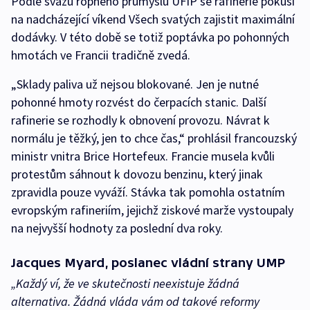
Podle svazu ropného průmyslu UFIP se rafinerie pokusí
na nadcházející víkend Všech svatých zajistit maximální
dodávky. V této době se totiž poptávka po pohonných
hmotách ve Francii tradičně zvedá.
„Sklady paliva už nejsou blokované. Jen je nutné
pohonné hmoty rozvést do čerpacích stanic. Další
rafinerie se rozhodly k obnovení provozu. Návrat k
normálu je těžký, jen to chce čas,“ prohlásil francouzský
ministr vnitra Brice Hortefeux. Francie musela kvůli
protestům sáhnout k dovozu benzinu, který jinak
zpravidla pouze vyváží. Stávka tak pomohla ostatním
evropským rafineriím, jejichž ziskové marže vystoupaly
na nejvyšší hodnoty za poslední dva roky.
Jacques Myard, poslanec vládní strany UMP
„Každý ví, že ve skutečnosti neexistuje žádná
alternativa. Žádná vláda vám od takové reformy