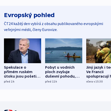
Evropský pohled
ČT24 každý den vybírá z obsahu publikovaného evropskými
veřejnými médii, členy Eurovize.
Spekulace o
Pobyt u vodních
Jiný jazyk i t
přímém ruském
ploch zvyšuje
Ve Francii
útoku jsou pošetilé,
duševní pohodu,
spolupracují h
míní estonský
ukázala
různých zemí
před 2
h
před 12
h
včera v 15:30
bezpečnostní
mezinárodní studie
expert