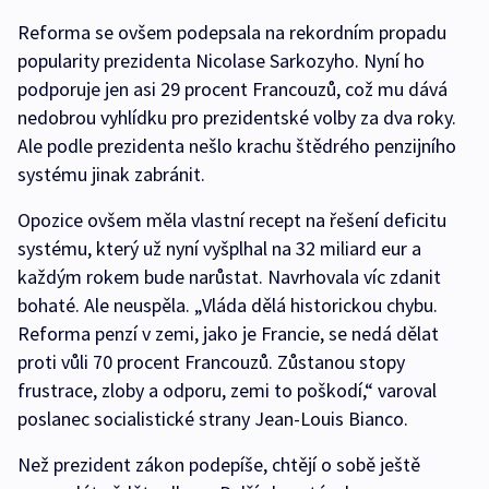
Reforma se ovšem podepsala na rekordním propadu
popularity prezidenta Nicolase Sarkozyho. Nyní ho
podporuje jen asi 29 procent Francouzů, což mu dává
nedobrou vyhlídku pro prezidentské volby za dva roky.
Ale podle prezidenta nešlo krachu štědrého penzijního
systému jinak zabránit.
Opozice ovšem měla vlastní recept na řešení deficitu
systému, který už nyní vyšplhal na 32 miliard eur a
každým rokem bude narůstat. Navrhovala víc zdanit
bohaté. Ale neuspěla. „Vláda dělá historickou chybu.
Reforma penzí v zemi, jako je Francie, se nedá dělat
proti vůli 70 procent Francouzů. Zůstanou stopy
frustrace, zloby a odporu, zemi to poškodí,“ varoval
poslanec socialistické strany Jean-Louis Bianco.
Než prezident zákon podepíše, chtějí o sobě ještě