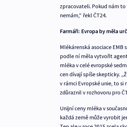
zpracovateli. Pokud nám to
nemám,“ řekl ČT24.
Farmáři: Evropa by měla ur
Mlékárenská asociace EMB si
podle ní měla vytvořit agen
mléka v celé evropské sedma
cen dívají spíše skepticky. 
v rámci Evropské unie, to s
zdůraznil v rozhovoru pro Č
Unijní ceny mléka v současno
každá země může vyrobit jen u
Ten ale v roce 2015 zcela sko