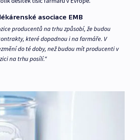
olik desítek tisíc farmářů v Evropě.
lékárenské asociace EMB
pozice producentů na trhu způsobí, že budou
ontrakty, které dopadnou i na farmáře. V
ezmění do té doby, než budou mít producenti v
ici na trhu posílí.“