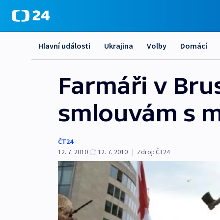
Hlavní události
Ukrajina
Volby
Domácí
Farmáři v Brus
smlouvám s m
ČT24
12. 7. 2010
12. 7. 2010
|
Zdroj:
ČT24