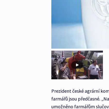
Prezident české agrární ko
farmářů jsou předčasné. „Nap
umožněno farmářům slučovat