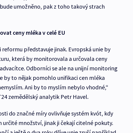
 bude umožněno, pak z toho takový strach
čovat ceny mléka v celé EU
 reformu představuje jinak. Evropská unie by
turu, která by monitorovala a určovala ceny
dvacítce. Odborníci se ale na unijní monitoring
„Že by to nějak pomohlo unifikaci cen mléka
i nemyslím. Ani by to myslím nebylo vhodné,“
T24 zemědělský analytik Petr Havel.
sti do značné míry ovlivňuje systém kvót, kdy
rčité množství, jinak ji čekají citelné pokuty.
nčí a ještě o dva roky dříve unie zruší například