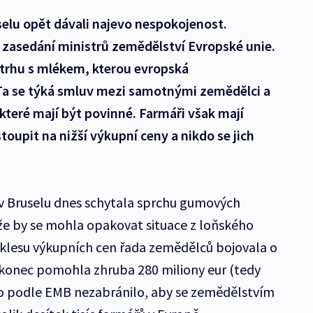
selu opět dávali najevo nespokojenost.
zasedání ministrů zemědělství Evropské unie.
 trhu s mlékem, kterou evropská
Ta se týká smluv mezi samotnými zemědělci a
teré mají být povinné. Farmáři však mají
toupit na nižší výkupní ceny a nikdo se jich
v Bruselu dnes schytala sprchu gumových
 že by se mohla opakovat situace z loňského
oklesu výkupních cen řada zemědělců bojovala o
nakonec pomohla zhruba 280 miliony eur (tedy
i to podle EMB nezabránilo, aby se zemědělstvím