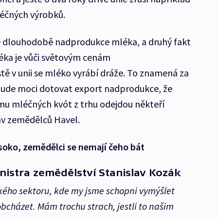
léčných výrobků.
i je dlouhodobě nadprodukce mléka, a druhý fakt
éka je vůči světovým cenám
ě v unii se mléko vyrábí dráže. To znamená za
ebude moci dotovat export nadprodukce, že
ému mléčných kvót z trhu odejdou někteří
av zemědělců Havel.
soko, zemědělci se nemají čeho bát
istra zemědělství Stanislav Kozák
kého sektoru, kde my jsme schopni vymýšlet
obcházet. Mám trochu strach, jestli to našim