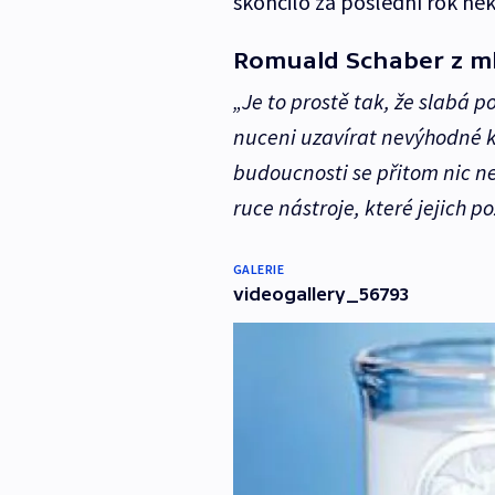
skončilo za poslední rok něk
Romuald Schaber z m
„Je to prostě tak, že slabá 
nuceni uzavírat nevýhodné k
budoucnosti se přitom nic n
ruce nástroje, které jejich poz
GALERIE
videogallery_56793