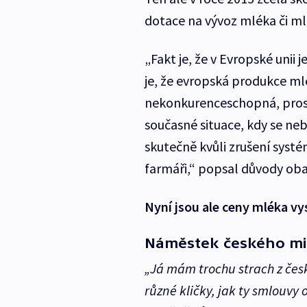
dotace na vývoz mléka či m
„Fakt je, že v Evropské uni
je, že evropská produkce ml
nekonkurenceschopná, prost
současné situace, kdy se n
skutečně kvůli zrušení syst
farmáři,“ popsal důvody ob
Nyní jsou ale ceny mléka vy
Náměstek českého min
„Já mám trochu strach z čes
různé kličky, jak ty smlouvy 