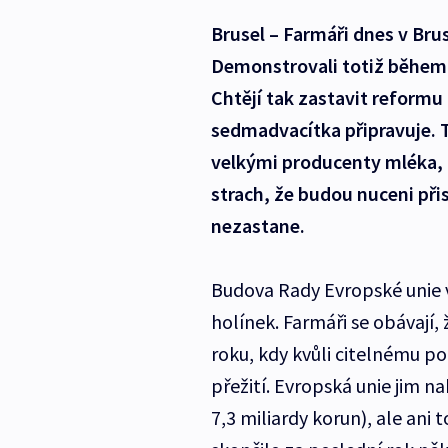
Brusel – Farmáři dnes v Bru
Demonstrovali totiž během 
Chtějí tak zastavit reformu
sedmadvacítka připravuje. 
velkými producenty mléka, k
strach, že budou nuceni přis
nezastane.
Budova Rady Evropské unie 
holínek. Farmáři se obávají,
roku, kdy kvůli citelnému p
přežití. Evropská unie jim 
7,3 miliardy korun), ale an