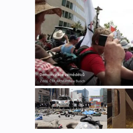
Demonstrace zemědělců
Zdroj:
ČTK/AP/Matthew Busch