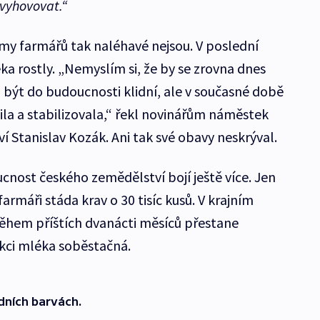
vyhovovat.“
émy farmářů tak naléhavé nejsou. V poslední
a rostly. „Nemyslím si, že by se zrovna dnes
 být do budoucnosti klidní, ale v současné době
ila a stabilizovala,“ řekl novinářům náměstek
 Stanislav Kozák. Ani tak své obavy neskrýval.
cnost českého zemědělství bojí ještě více. Jen
armáři stáda krav o 30 tisíc kusů. V krajním
ěhem příštích dvanácti měsíců přestane
kci mléka soběstačná.
dních barvách.