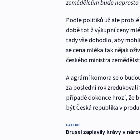
zemědělcům bude naprosto 
Podle politiků už ale probl
době totiž výkupní ceny mlék
tady vše dohodlo, aby mohli
se cena mléka tak nějak oživ
českého ministra zemědělství
A agrární komora se o budou
za poslední rok zredukovali f
případě dokonce hrozí, že b
být Česká republika v produ
GALERIE
Brusel zaplavily krávy v náro