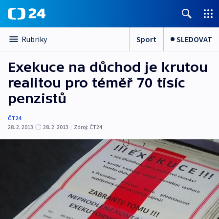
Sport
SLEDOVAT
Rubriky
Exekuce na důchod je krutou
realitou pro téměř 70 tisíc
penzistů
ČT24
28. 2. 2013
28. 2. 2013
|
Zdroj:
ČT24