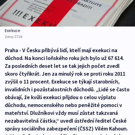
Exekuce
Zdroj:
ČT24
Praha - V Česku přibývá lidí, kteří mají exekuci na
důchod. Na konci loňského roku jich bylo už 67 614.
Za posledních deset let se tak jejich počet zvedl
skoro čtyřikrát. Jen za minulý rok se proti roku 2011
zvýšil o 11 procent. Exekuce se týkají starobních,
invalidních i pozůstalostních důchodů. „Lidé se často
obávají, že kvůli exekuci přijdou o celou výplatu
důchodu, nemocenského nebo peněžité pomoci v
mateřství. Dlužníkovi vždy musí zůstat takzvaná
nezabavitelná částka,“ uvedl ústřední ředitel České
správy sociálního zabezpečení (ČSSZ) Vilém Kahoun.