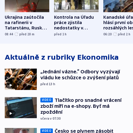
Ukrajina zaútočila
Kontrola na Úřadu
Kanadské úř
na rafinerii v
práce zjistila
hlásí první o
Tatarstánu, Rusko
nedostatky v
rozsáhlých le
udeřilo na Sumy a
účetnictví za 5,6
požárů
08:44
před 28
m
před 1
h
06:20
před 2
h
Oděsu
miliardy
Aktuálně z rubriky
Ekonomika
„Jednání vázne.“ Odbory vyzývají
vládu ke schůzce o zvýšení platů
před 13
h
Tlačítko pro snadné vrácení
VIDEO
zboží míří na e-shopy. Byť má
zpoždění
včera v 07:30
Česko se plynem zásobit
VIDEO