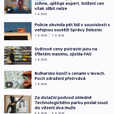
stihne, ujišťuje expert. Snížení cen
však slíbit nelze
7. 8. 2026
Policie obvinila pět lidí v souvislosti s
veřejnou soutěží Správy železnic
7. 8. 2026
7. 8. 2026
Světové ceny potravin jsou na
tříletém maximu, zjistila FAO
7. 8. 2026
Bulharsko končí s cenami v levech.
Pocit zdražení přetrvává
7. 8. 2026
Za dotační podvod ohledně
Technologického parku poslal soud
do vězení dva muže
6. 8. 2026
6. 8. 2026