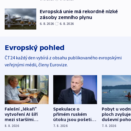
Evropská unie má rekordně nízké
zásoby zemního plynu
6. 8. 2026
6. 8. 2026
Evropský pohled
ČT24 každý den vybírá z obsahu publikovaného evropskými
veřejnými médii, členy Eurovize.
Falešní „lékaři“
Spekulace o
Pobyt u vodn
vytvoření AI šíří
přímém ruském
ploch zvyšuje
mezi staršími
útoku jsou pošetilé,
duševní poho
Poláky nebezpečné
míní estonský
ukázala
8. 8. 2026
7. 8. 2026
7. 8. 2026
zdravotní rady
bezpečnostní
mezinárodní 