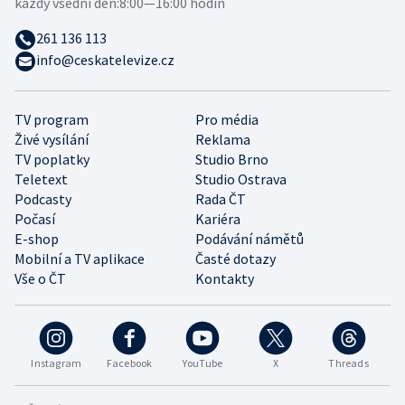
každý všední den:
8:00—16:00 hodin
261 136 113
info@ceskatelevize.cz
TV program
Pro média
Živé vysílání
Reklama
TV poplatky
Studio Brno
Teletext
Studio Ostrava
Podcasty
Rada ČT
Počasí
Kariéra
E-shop
Podávání námětů
Mobilní a TV aplikace
Časté dotazy
Vše o ČT
Kontakty
Instagram
Facebook
YouTube
X
Threads