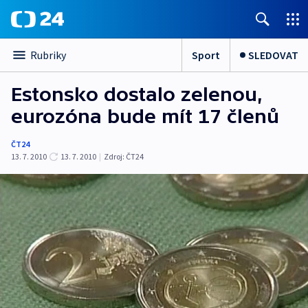
Sport
SLEDOVAT
Rubriky
Estonsko dostalo zelenou,
eurozóna bude mít 17 členů
ČT24
13. 7. 2010
13. 7. 2010
|
Zdroj:
ČT24