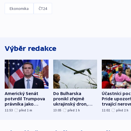
Ekonomika
ČT24
Výběr redakce
Americký Senát
Do Bulharska
Účastníci po
potvrdil Trumpova
pronikl zřejmě
Pride upozorň
právníka jako
ukrajinský dron,
trvající nerov
ministra
explodoval kilometr
společensko
12:53
před 1
m
13:05
před 1
h
12:02
před 2
h
spravedlnosti
od plynovodu
atmosféru