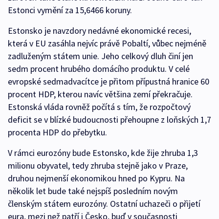
Estonci vymění za 15,6466 koruny.
Estonsko je navzdory nedávné ekonomické recesi,
která v EU zasáhla nejvíc právě Pobaltí, vůbec nejméně
zadluženým státem unie. Jeho celkový dluh činí jen
sedm procent hrubého domácího produktu. V celé
evropské sedmadvacítce je přitom přípustná hranice 60
procent HDP, kterou navíc většina zemí překračuje.
Estonská vláda rovněž počítá s tím, že rozpočtový
deficit se v blízké budoucnosti přehoupne z loňských 1,7
procenta HDP do přebytku.
V rámci eurozóny bude Estonsko, kde žije zhruba 1,3
milionu obyvatel, tedy zhruba stejně jako v Praze,
druhou nejmenší ekonomikou hned po Kypru. Na
několik let bude také nejspíš posledním novým
členským státem eurozóny. Ostatní uchazeči o přijetí
eura, mezi než patří i Česko, buď v současnosti