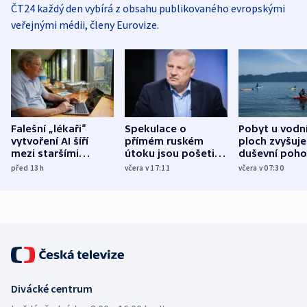
ČT24 každý den vybírá z obsahu publikovaného evropskými
veřejnými médii, členy Eurovize.
Falešní „lékaři“
Spekulace o
Pobyt u vodn
vytvoření AI šíří
přímém ruském
ploch zvyšuje
mezi staršími
útoku jsou pošetilé,
duševní poho
Poláky nebezpečné
míní estonský
ukázala
před 13
h
včera v 17:11
včera v 07:30
zdravotní rady
bezpečnostní
mezinárodní 
expert
Divácké centrum