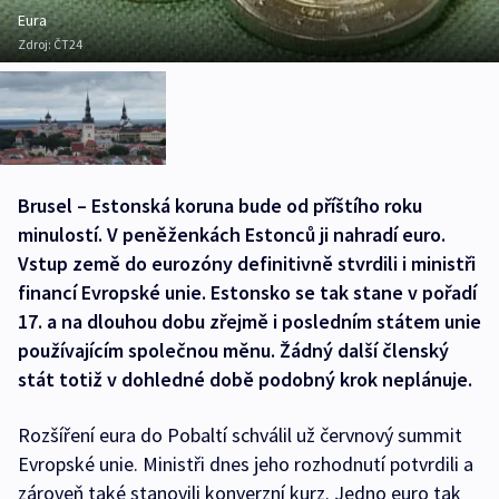
Eura
Zdroj:
ČT24
Brusel – Estonská koruna bude od příštího roku
minulostí. V peněženkách Estonců ji nahradí euro.
Vstup země do eurozóny definitivně stvrdili i ministři
financí Evropské unie. Estonsko se tak stane v pořadí
17. a na dlouhou dobu zřejmě i posledním státem unie
používajícím společnou měnu. Žádný další členský
stát totiž v dohledné době podobný krok neplánuje.
Rozšíření eura do Pobaltí schválil už červnový summit
Evropské unie. Ministři dnes jeho rozhodnutí potvrdili a
zároveň také stanovili konverzní kurz. Jedno euro tak