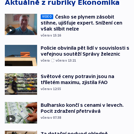
Aktuálně z rubriky
Ekonomika
Česko se plynem zásobit
VIDEO
stihne, ujišťuje expert. Snížení cen
však slíbit nelze
včera v 15:16
Policie obvinila pět lidí v souvislosti s
veřejnou soutěží Správy železnic
včera
včera v 13:21
Světové ceny potravin jsou na
tříletém maximu, zjistila FAO
včera v 12:55
Bulharsko končí s cenami v levech.
Pocit zdražení přetrvává
včera v 07:38
Za dotační podvod ohledně