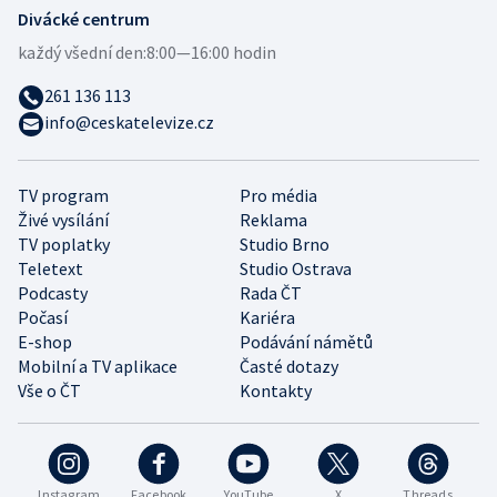
Divácké centrum
každý všední den:
8:00—16:00 hodin
261 136 113
info@ceskatelevize.cz
TV program
Pro média
Živé vysílání
Reklama
TV poplatky
Studio Brno
Teletext
Studio Ostrava
Podcasty
Rada ČT
Počasí
Kariéra
E-shop
Podávání námětů
Mobilní a TV aplikace
Časté dotazy
Vše o ČT
Kontakty
Instagram
Facebook
YouTube
X
Threads