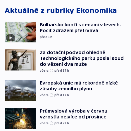
Aktuálně z rubriky
Ekonomika
Bulharsko končí s cenami v levech.
Pocit zdražení přetrvává
před 1
h
Za dotační podvod ohledně
Technologického parku poslal soud
do vězení dva muže
včera
před 17
h
Evropská unie má rekordně nízké
zásoby zemního plynu
včera
před 17
h
Průmyslová výroba v červnu
vzrostla nejvíce od prosince
včera
před 21
h