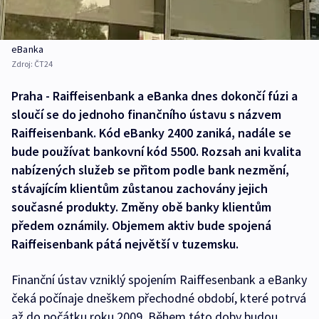
eBanka
Zdroj:
ČT24
Praha - Raiffeisenbank a eBanka dnes dokončí fúzi a
sloučí se do jednoho finančního ústavu s názvem
Raiffeisenbank. Kód eBanky 2400 zaniká, nadále se
bude používat bankovní kód 5500. Rozsah ani kvalita
nabízených služeb se přitom podle bank nezmění,
stávajícím klientům zůstanou zachovány jejich
současné produkty. Změny obě banky klientům
předem oznámily. Objemem aktiv bude spojená
Raiffeisenbank pátá největší v tuzemsku.
Finanční ústav vzniklý spojením Raiffesenbank a eBanky
čeká počínaje dneškem přechodné období, které potrvá
až do počátku roku 2009. Během této doby budou