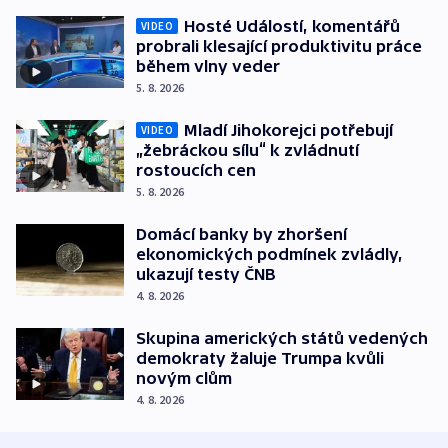
Hosté Událostí, komentářů
VIDEO
probrali klesající produktivitu práce
během vlny veder
5. 8. 2026
Mladí Jihokorejci potřebují
VIDEO
„žebráckou sílu“ k zvládnutí
rostoucích cen
5. 8. 2026
Domácí banky by zhoršení
ekonomických podmínek zvládly,
ukazují testy ČNB
4. 8. 2026
Skupina amerických států vedených
demokraty žaluje Trumpa kvůli
novým clům
4. 8. 2026