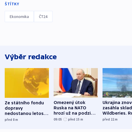
ŠTÍTKY
Ekonomika
ČT24
Výběr redakce
Omezený útok
Ukrajina zno
Ze státního fondu
Ruska na NATO
zasáhla skla
dopravy
hrozí už na podzim,
Wildberies. 
nedostanou letos
varují tajné služby
útočili v Cha
kraje na silnice ani
09:05
před 15
m
před 22
m
před 8
m
USA
oblasti
korunu, řekl Půta