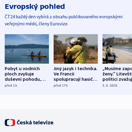
Evropský pohled
ČT24 každý den vybírá z obsahu publikovaného evropskými
veřejnými médii, členy Eurovize.
Pobyt u vodních
Jiný jazyk i technika.
„Musíme zapo
ploch zvyšuje
Ve Francii
ženy.“ Litevšt
duševní pohodu,
spolupracují hasiči z
politici zvažuj
ukázala
různých zemí
dohodu o
před 1
h
před 17
h
5. 8. 2026
mezinárodní studie
demografii