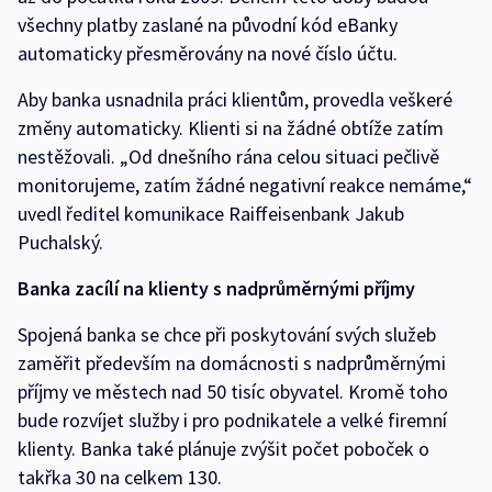
všechny platby zaslané na původní kód eBanky
automaticky přesměrovány na nové číslo účtu.
Aby banka usnadnila práci klientům, provedla veškeré
změny automaticky. Klienti si na žádné obtíže zatím
nestěžovali. „Od dnešního rána celou situaci pečlivě
monitorujeme, zatím žádné negativní reakce nemáme,“
uvedl ředitel komunikace Raiffeisenbank Jakub
Puchalský.
Banka zacílí na klienty s nadprůměrnými příjmy
Spojená banka se chce při poskytování svých služeb
zaměřit především na domácnosti s nadprůměrnými
příjmy ve městech nad 50 tisíc obyvatel. Kromě toho
bude rozvíjet služby i pro podnikatele a velké firemní
klienty. Banka také plánuje zvýšit počet poboček o
takřka 30 na celkem 130.