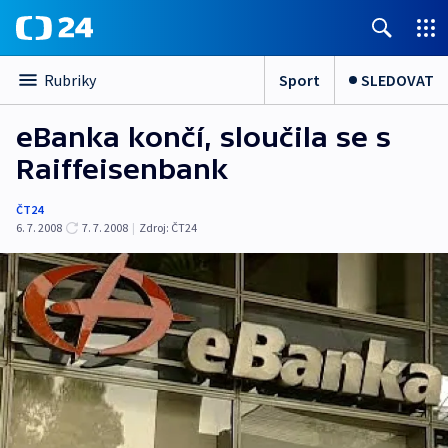
Sport
SLEDOVAT
Rubriky
eBanka končí, sloučila se s
Raiffeisenbank
ČT24
6. 7. 2008
7. 7. 2008
|
Zdroj:
ČT24