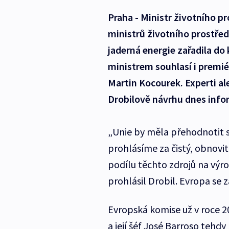
Praha - Ministr životního pr
ministrů životního prostře
jaderná energie zařadila do
ministrem souhlasí i premi
Martin Kocourek. Experti al
Drobilově návrhu dnes inf
„Unie by měla přehodnotit sv
prohlásíme za čistý, obnovit
podílu těchto zdrojů na výrob
prohlásil Drobil. Evropa se z
Evropská komise už v roce 2
a její šéf José Barroso tehdy