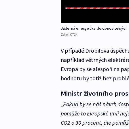
Jaderná energetika do obnovitelných 
Zdroj:
ČT24
V případě Drobilova úspěchu
například větrných elektráre
Evropa by se alespoň na pa
hodnotu by totiž bez problé
Ministr životního pros
„Pokud by se náš návrh dosta
pomůže to Evropské unii neje
CO2 o 30 procent, ale pomůže