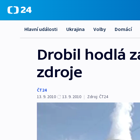
Hlavní události
Ukrajina
Volby
Domácí
Drobil hodlá z
zdroje
ČT24
13. 9. 2010
13. 9. 2010
|
Zdroj:
ČT24