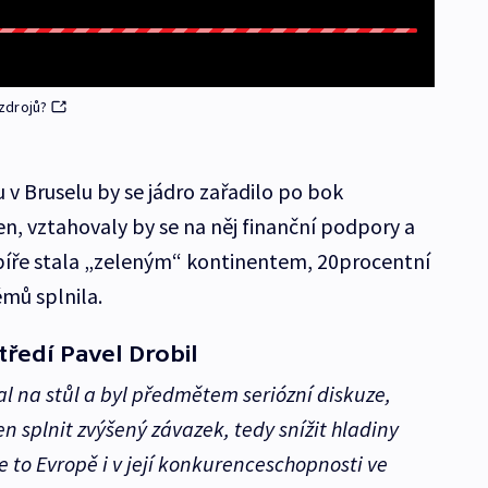
zdrojů?
 v Bruselu by se jádro zařadilo po bok
n, vztahovaly by se na něj finanční podpory a
píře stala „zeleným“ kontinentem, 20procentní
mů splnila.
tředí Pavel Drobil
l na stůl a byl předmětem seriózní diskuze,
n splnit zvýšený závazek, tedy snížit hladiny
 to Evropě i v její konkurenceschopnosti ve