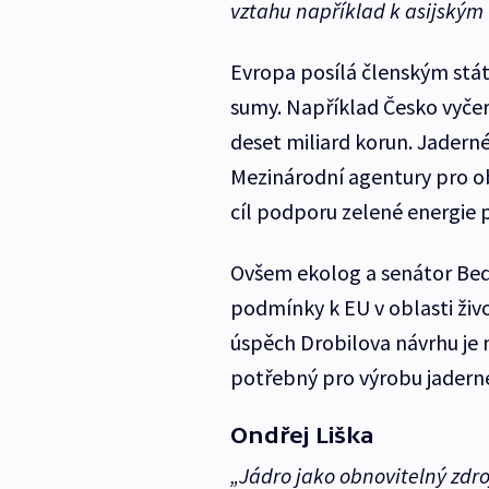
vztahu například k asijským
Evropa posílá členským stá
sumy. Například Česko vyčer
deset miliard korun. Jaderné
Mezinárodní agentury pro ob
cíl podporu zelené energie 
Ovšem ekolog a senátor Bedř
podmínky k EU v oblasti živ
úspěch Drobilova návrhu je 
potřebný pro výrobu jaderné
Ondřej Liška
„Jádro jako obnovitelný zdro