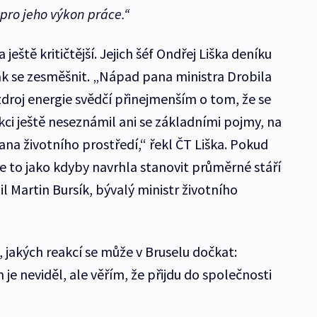
 pro jeho výkon práce.“
ještě kritičtější. Jejich šéf Ondřej Liška deníku
 jak se zesměšnit. „Nápad pana ministra Drobila
zdroj energie svědčí přinejmenším o tom, že se
kci ještě neseznámil ani se základními pojmy, na
rana životního prostředí,“ řekl ČT Liška. Pokud
e to jako kdyby navrhla stanovit průměrné stáří
l Martin Bursík, bývalý ministr životního
, jakých reakcí se může v Bruselu dočkat:
je neviděl, ale věřím, že přijdu do společnosti