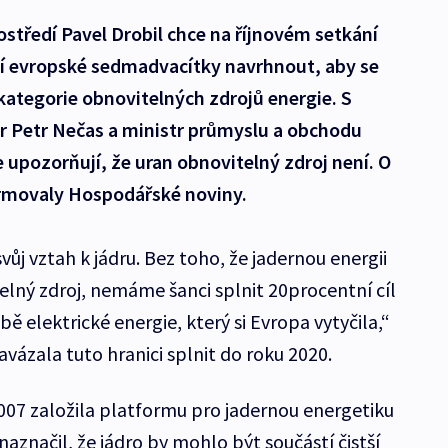
ostředí Pavel Drobil chce na říjnovém setkání
dí evropské sedmadvacítky navrhnout, aby se
 kategorie obnovitelných zdrojů energie. S
ér Petr Nečas a ministr průmyslu a obchodu
e upozorňují, že uran obnovitelný zdroj není. O
ormovaly Hospodářské noviny.
ůj vztah k jádru. Bez toho, že jadernou energii
elný zdroj, nemáme šanci splnit 20procentní cíl
ě elektrické energie, který si Evropa vytyčila,“
avázala tuto hranici splnit do roku 2020.
007 založila platformu pro jadernou energetiku
 naznačil, že jádro by mohlo být součástí čistší