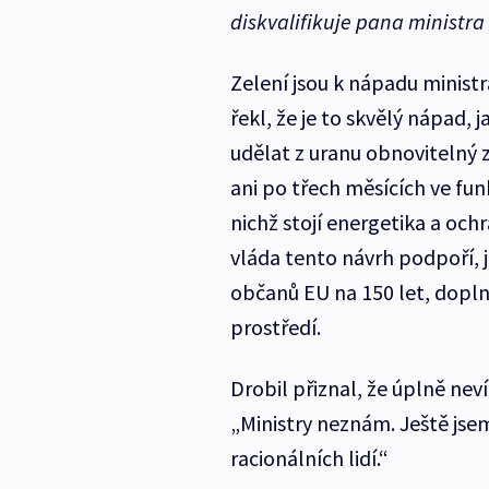
diskvalifikuje pana ministra
Zelení jsou k nápadu ministra 
řekl, že je to skvělý nápad,
udělat z uranu obnovitelný 
ani po třech měsících ve fun
nichž stojí energetika a och
vláda tento návrh podpoří, j
občanů EU na 150 let, doplni
prostředí.
Drobil přiznal, že úplně neví
„Ministry neznám. Ještě jsem 
racionálních lidí.“