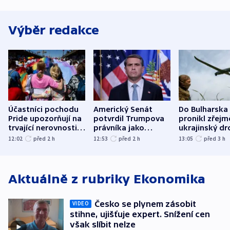
Výběr redakce
Účastníci pochodu
Americký Senát
Do Bulharska
Pride upozorňují na
potvrdil Trumpova
pronikl zřejm
trvající nerovnosti i
právníka jako
ukrajinský dr
společenskou
ministra
explodoval k
12:02
před 2
h
12:53
před 2
h
13:05
před 3
h
atmosféru
spravedlnosti
od plynovod
Aktuálně z rubriky
Ekonomika
Česko se plynem zásobit
VIDEO
stihne, ujišťuje expert. Snížení cen
však slíbit nelze