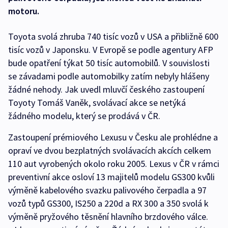
motoru.
Toyota svolá zhruba 740 tisíc vozů v USA a přibližně 600
tisíc vozů v Japonsku. V Evropě se podle agentury AFP
bude opatření týkat 50 tisíc automobilů. V souvislosti
se závadami podle automobilky zatím nebyly hlášeny
žádné nehody. Jak uvedl mluvčí českého zastoupení
Toyoty Tomáš Vaněk, svolávací akce se netýká
žádného modelu, který se prodává v ČR.
Zastoupení prémiového Lexusu v Česku ale prohlédne a
opraví ve dvou bezplatných svolávacích akcích celkem
110 aut vyrobených okolo roku 2005. Lexus v ČR v rámci
preventivní akce osloví 13 majitelů modelu GS300 kvůli
výměně kabelového svazku palivového čerpadla a 97
vozů typů GS300, IS250 a 220d a RX 300 a 350 svolá k
výměně pryžového těsnění hlavního brzdového válce.