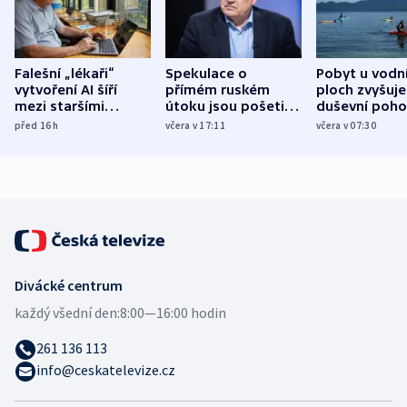
Falešní „lékaři“
Spekulace o
Pobyt u vodn
vytvoření AI šíří
přímém ruském
ploch zvyšuje
mezi staršími
útoku jsou pošetilé,
duševní poho
Poláky nebezpečné
míní estonský
ukázala
před 16
h
včera v 17:11
včera v 07:30
zdravotní rady
bezpečnostní
mezinárodní 
expert
Divácké centrum
každý všední den:
8:00—16:00 hodin
261 136 113
info@ceskatelevize.cz