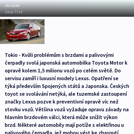
obrázek
Zdroj:
ČT24
Tokio - Kvůli problémům s brzdami a palivovými
čerpadly svolá japonská automobilka Toyota Motor k
opravě kolem 1,5 milionu vozů po celém světě. Do
servisu zamíří i luxusní modely Lexus. Opatření se
týká především Spojených států a Japonska. Českých
toyot se svolávání netýká, ale tuzemské zastoupení
značky Lexus pozve k preventivní opravě víc než
stovku vozů. Většina vozů vyžaduje opravu závady na
hlavním brzdovém válci, která může snížit výkon
brzd. Některé automobily mají potíže s elektřinou u
palivového čerpadla, jež mohou vést ke zhasnutí