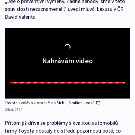
„Jde o preventivní výměny. Žádné nehody jsme v této
souvislosti nezaznamenali,“ uvedl mluvčí Lexusu v ČR
David Valenta.
Nahrávám video
Toyota svolává k opravě dalších 1,5 milionu vozů
Zdroj:
ČT24
Přitom již dříve se problémy s kvalitou automobilů
firmy Toyota dostaly do středu pozornosti poté, co