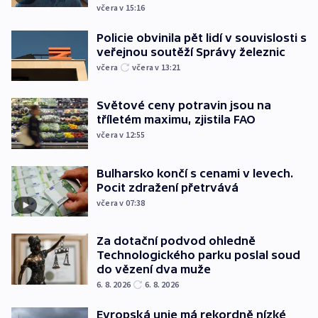
včera v 15:16
Policie obvinila pět lidí v souvislosti s
veřejnou soutěží Správy železnic
včera
včera v 13:21
Světové ceny potravin jsou na
tříletém maximu, zjistila FAO
včera v 12:55
Bulharsko končí s cenami v levech.
Pocit zdražení přetrvává
včera v 07:38
Za dotační podvod ohledně
Technologického parku poslal soud
do vězení dva muže
6. 8. 2026
6. 8. 2026
Evropská unie má rekordně nízké