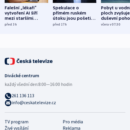
Falešní „lékaři“
Spekulace o
Pobyt u vodn
vytvoření AI šíří
přímém ruském
ploch zvyšuje
mezi staršími
útoku jsou pošetilé,
duševní poho
Poláky nebezpečné
míní estonský
ukázala
před 3
h
před 17
h
včera v 07:30
zdravotní rady
bezpečnostní
mezinárodní 
expert
Divácké centrum
každý všední den:
8:00—16:00 hodin
261 136 113
info@ceskatelevize.cz
TV program
Pro média
Živé vysílání
Reklama