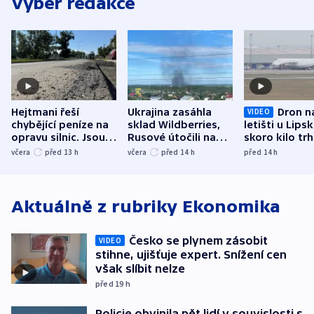
Výběr redakce
Hejtmani řeší
Ukrajina zasáhla
Dron n
VIDEO
chybějící peníze na
sklad Wildberries,
letišti u Lips
opravu silnic. Jsou
Rusové útočili na
skoro kilo trh
nenárokové, namítá
trh, hasiče či
indicie ukazuj
včera
před 13
h
včera
před 14
h
před 14
h
ministerstvo
stadion
Rusko
Aktuálně z rubriky
Ekonomika
Česko se plynem zásobit
VIDEO
stihne, ujišťuje expert. Snížení cen
však slíbit nelze
před 19
h
Policie obvinila pět lidí v souvislosti s