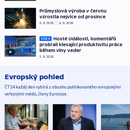
Průmyslová výroba v červnu
vzrostla nejvíce od prosince
6. 8. 2026
6. 8. 2026
Hosté Událostí, komentářů
VIDEO
probrali klesající produktivitu práce
během vlny veder
5. 8. 2026
Evropský pohled
ČT24 každý den vybírá z obsahu publikovaného evropskými
veřejnými médii, členy Eurovize.