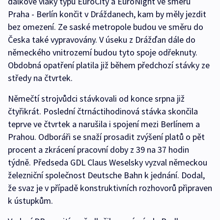
dálkové vlaky typu EuroCity a EuroNight ve směru
Praha - Berlín končit v Dráždanech, kam by měly jezdit
bez omezení. Ze saské metropole budou ve směru do
Česka také vypravovány. V úseku z Drážďan dále do
německého vnitrozemí budou tyto spoje odřeknuty.
Obdobná opatření platila již během předchozí stávky ze
středy na čtvrtek.
Němečtí strojvůdci stávkovali od konce srpna již
čtyřikrát. Poslední čtrnáctihodinová stávka skončila
teprve ve čtvrtek a narušila i spojení mezi Berlínem a
Prahou. Odboráři se snaží prosadit zvýšení platů o pět
procent a zkrácení pracovní doby z 39 na 37 hodin
týdně. Předseda GDL Claus Weselsky vyzval německou
železniční společnost Deutsche Bahn k jednání. Dodal,
že svaz je v případě konstruktivních rozhovorů připraven
k ústupkům.