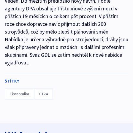
Vedení DB mezitím předložilo nový návrh. Podle
agentury DPA obsahuje třístupňové zvýšení mezd v
příštích 19 měsících o celkem pět procent. V příštím
roce chce dopravce navíc přijmout dalších 200
strojvůdců, což by mělo zlepšit plánování směn.
Nabídka je určena výhradně pro strojvedoucí, dráhy jsou
však připraveny jednat o mzdách i s dalšími profesními
skupinami. Svaz GDL se zatím nechtěl k nové nabídce
vyjadřovat.
ŠTÍTKY
Ekonomika
ČT24