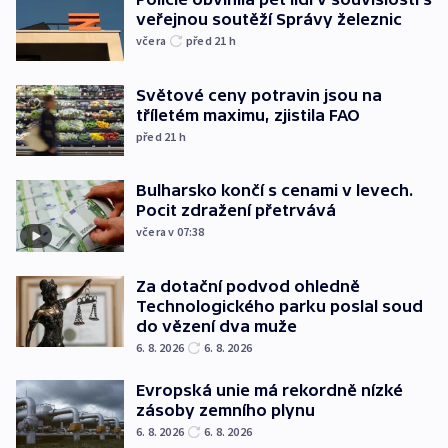
veřejnou soutěží Správy železnic
včera
před 21
h
Světové ceny potravin jsou na
tříletém maximu, zjistila FAO
před 21
h
Bulharsko končí s cenami v levech.
Pocit zdražení přetrvává
včera v 07:38
Za dotační podvod ohledně
Technologického parku poslal soud
do vězení dva muže
6. 8. 2026
6. 8. 2026
Evropská unie má rekordně nízké
zásoby zemního plynu
6. 8. 2026
6. 8. 2026