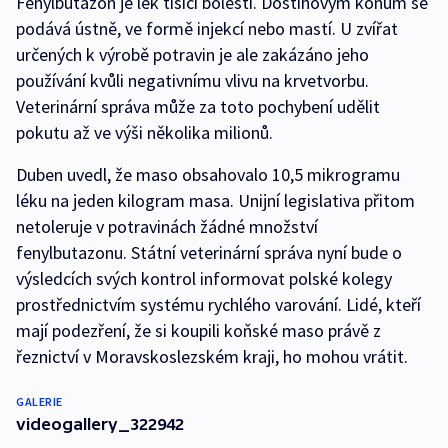
Fenylbutazon je lék tišící bolesti. Dostihovým koňům se
podává ústně, ve formě injekcí nebo mastí. U zvířat
určených k výrobě potravin je ale zakázáno jeho
používání kvůli negativnímu vlivu na krvetvorbu.
Veterinární správa může za toto pochybení udělit
pokutu až ve výši několika milionů.
Duben uvedl, že maso obsahovalo 10,5 mikrogramu
léku na jeden kilogram masa. Unijní legislativa přitom
netoleruje v potravinách žádné množství
fenylbutazonu. Státní veterinární správa nyní bude o
výsledcích svých kontrol informovat polské kolegy
prostřednictvím systému rychlého varování. Lidé, kteří
mají podezření, že si koupili koňské maso právě z
řeznictví v Moravskoslezském kraji, ho mohou vrátit.
GALERIE
videogallery_322942