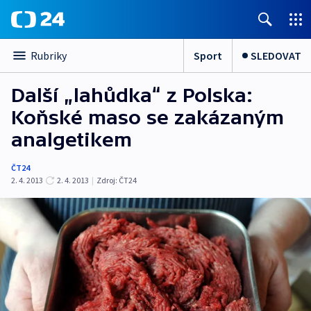
Sport
SLEDOVAT
Rubriky
Další „lahůdka“ z Polska:
Koňské maso se zakázaným
analgetikem
ČT24
2. 4. 2013
2. 4. 2013
|
Zdroj:
ČT24