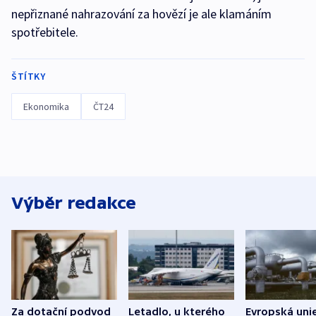
nepřiznané nahrazování za hovězí je ale klamáním
spotřebitele.
ŠTÍTKY
Ekonomika
ČT24
Výběr redakce
Za dotační podvod
Letadlo, u kterého
Evropská uni