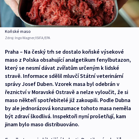
Koňské maso
Zdroj:
Ingo Wagner/ISIFA/EPA
Praha – Na český trh se dostalo koňské výsekové
maso z Polska obsahující analgetikum fenylbutazon,
který se nesmí dávat zvířatům určeným k lidské
stravě. Informace sdělil mluvčí Státní veterinární
správy Josef Duben. Vzorek masa byl odebrán v
řeznictví v Moravské Ostravě a nelze vyloučit, že si
maso někteří spotřebitelé již zakoupili. Podle Dubna
by ale jednorázová konzumace tohoto masa neměla
být zdraví škodlivá. Inspektoři nyní prošetřují, kam
jinam bylo maso distribuováno.