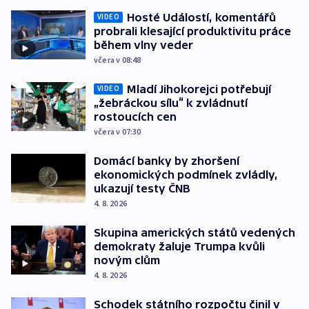
Hosté Událostí, komentářů
VIDEO
probrali klesající produktivitu práce
během vlny veder
včera v 08:48
Mladí Jihokorejci potřebují
VIDEO
„žebráckou sílu“ k zvládnutí
rostoucích cen
včera v 07:30
Domácí banky by zhoršení
ekonomických podmínek zvládly,
ukazují testy ČNB
4. 8. 2026
Skupina amerických států vedených
demokraty žaluje Trumpa kvůli
novým clům
4. 8. 2026
Schodek státního rozpočtu činil v