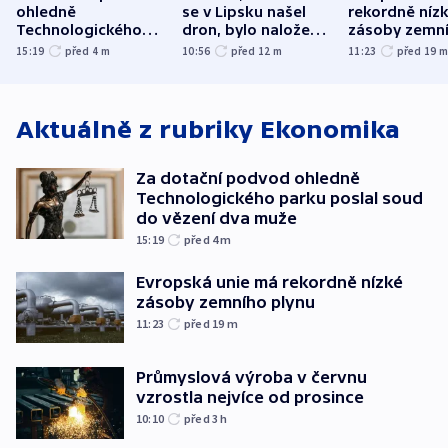
ohledně
se v Lipsku našel
rekordně níz
Technologického
dron, bylo naložené
zásoby zemn
parku poslal soud
municí, píší média
plynu
15:19
před 4
m
10:56
před 12
m
11:23
před 19
do vězení dva muže
Aktuálně z rubriky
Ekonomika
Za dotační podvod ohledně
Technologického parku poslal soud
do vězení dva muže
15:19
před 4
m
Evropská unie má rekordně nízké
zásoby zemního plynu
11:23
před 19
m
Průmyslová výroba v červnu
vzrostla nejvíce od prosince
10:10
před 3
h