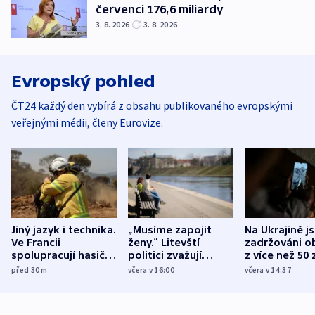
červenci 176,6 miliardy
3. 8. 2026
3. 8. 2026
Evropský pohled
ČT24 každý den vybírá z obsahu publikovaného evropskými
veřejnými médii, členy Eurovize.
Jiný jazyk i technika.
„Musíme zapojit
Na Ukrajině j
Ve Francii
ženy.“ Litevští
zadržováni o
spolupracují hasiči z
politici zvažují
z více než 50 
různých zemí
dohodu o
Bojovali na s
před 30
m
včera v 16:00
včera v 14:37
demografii
Ruska