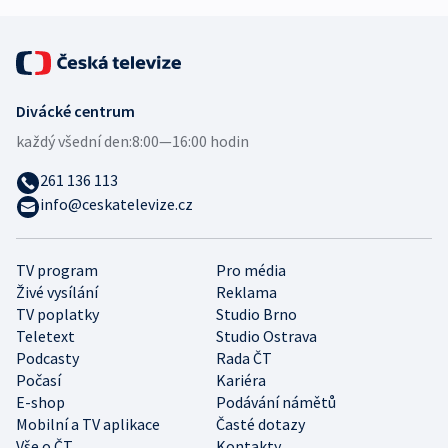
Divácké centrum
každý všední den:
8:00—16:00 hodin
261 136 113
info@ceskatelevize.cz
TV program
Pro média
Živé vysílání
Reklama
TV poplatky
Studio Brno
Teletext
Studio Ostrava
Podcasty
Rada ČT
Počasí
Kariéra
E-shop
Podávání námětů
Mobilní a TV aplikace
Časté dotazy
Vše o ČT
Kontakty