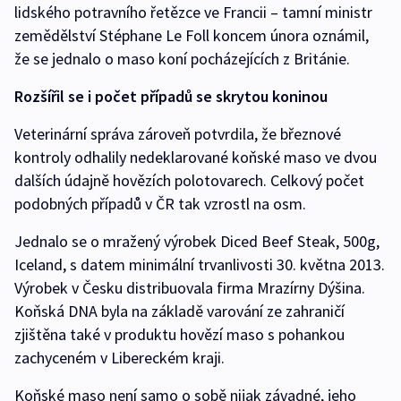
lidského potravního řetězce ve Francii – tamní ministr
zemědělství Stéphane Le Foll koncem února oznámil,
že se jednalo o maso koní pocházejících z Británie.
Rozšířil se i počet případů se skrytou koninou
Veterinární správa zároveň potvrdila, že březnové
kontroly odhalily nedeklarované koňské maso ve dvou
dalších údajně hovězích polotovarech. Celkový počet
podobných případů v ČR tak vzrostl na osm.
Jednalo se o mražený výrobek Diced Beef Steak, 500g,
Iceland, s datem minimální trvanlivosti 30. května 2013.
Výrobek v Česku distribuovala firma Mrazírny Dýšina.
Koňská DNA byla na základě varování ze zahraničí
zjištěna také v produktu hovězí maso s pohankou
zachyceném v Libereckém kraji.
Koňské maso není samo o sobě nijak závadné, jeho