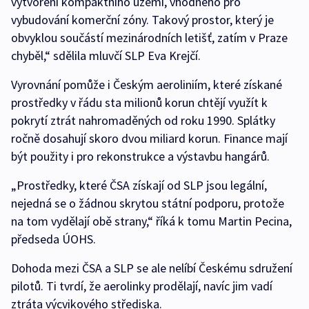
vytvoření kompaktního území, vhodného pro
vybudování komerční zóny. Takový prostor, který je
obvyklou součástí mezinárodních letišť, zatím v Praze
chyběl,“ sdělila mluvčí SLP Eva Krejčí.
Vyrovnání pomůže i Českým aeroliniím, které získané
prostředky v řádu sta milionů korun chtějí využít k
pokrytí ztrát nahromaděných od roku 1990. Splátky
ročně dosahují skoro dvou miliard korun. Finance mají
být použity i pro rekonstrukce a výstavbu hangárů.
„Prostředky, které ČSA získají od SLP jsou legální,
nejedná se o žádnou skrytou státní podporu, protože
na tom vydělají obě strany,“ říká k tomu Martin Pecina,
předseda ÚOHS.
Dohoda mezi ČSA a SLP se ale nelíbí Českému sdružení
pilotů. Ti tvrdí, že aerolinky prodělají, navíc jim vadí
ztráta výcvikového střediska.