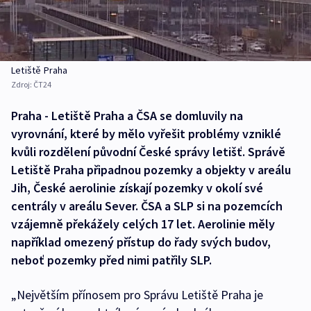
Letiště Praha
Zdroj:
ČT24
Praha - Letiště Praha a ČSA se domluvily na
vyrovnání, které by mělo vyřešit problémy vzniklé
kvůli rozdělení původní České správy letišť. Správě
Letiště Praha připadnou pozemky a objekty v areálu
Jih, České aerolinie získají pozemky v okolí své
centrály v areálu Sever. ČSA a SLP si na pozemcích
vzájemně překážely celých 17 let. Aerolinie měly
například omezený přístup do řady svých budov,
neboť pozemky před nimi patřily SLP.
„Největším přínosem pro Správu Letiště Praha je