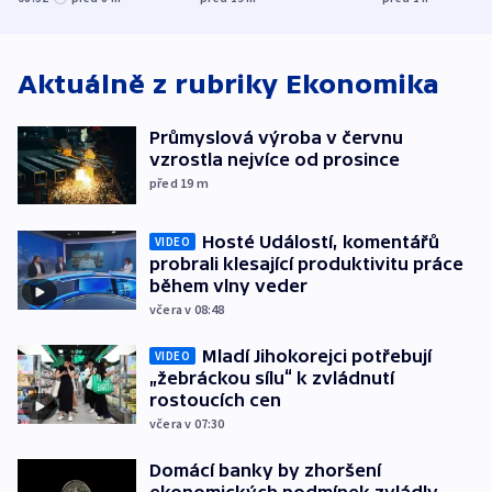
zájmu
Aktuálně z rubriky
Ekonomika
Průmyslová výroba v červnu
vzrostla nejvíce od prosince
před 19
m
Hosté Událostí, komentářů
VIDEO
probrali klesající produktivitu práce
během vlny veder
včera v 08:48
Mladí Jihokorejci potřebují
VIDEO
„žebráckou sílu“ k zvládnutí
rostoucích cen
včera v 07:30
Domácí banky by zhoršení