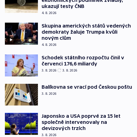
ekonomických podmínek zvládly,
ukazují testy ČNB
4. 8. 2026
Skupina amerických států vedených
demokraty žaluje Trumpa kvůli
novým clům
4. 8. 2026
Schodek státního rozpočtu činil v
červenci 176,6 miliardy
3. 8. 2026
3. 8. 2026
Balíkovna se vrací pod Českou poštu
3. 8. 2026
Japonsko a USA poprvé za 15 let
společně intervenovaly na
devizových trzích
3. 8. 2026