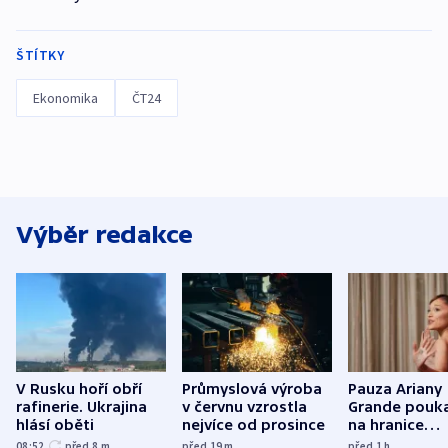
ŠTÍTKY
Ekonomika
ČT24
Výběr redakce
V Rusku hoří obří
Průmyslová výroba
Pauza Ariany
rafinerie. Ukrajina
v červnu vzrostla
Grande pouk
hlásí oběti
nejvíce od prosince
na hranice
fanouškovsk
08:52
před 8
m
před 19
m
před 1
h