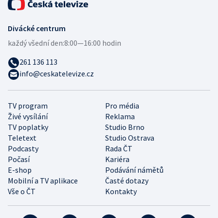
Divácké centrum
každý všední den:
8:00—16:00 hodin
261 136 113
info@ceskatelevize.cz
TV program
Pro média
Živé vysílání
Reklama
TV poplatky
Studio Brno
Teletext
Studio Ostrava
Podcasty
Rada ČT
Počasí
Kariéra
E-shop
Podávání námětů
Mobilní a TV aplikace
Časté dotazy
Vše o ČT
Kontakty