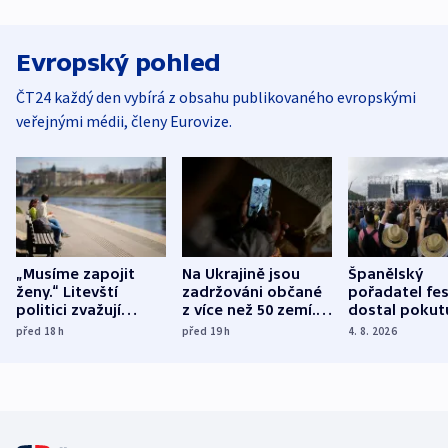
Evropský pohled
ČT24 každý den vybírá z obsahu publikovaného evropskými
veřejnými médii, členy Eurovize.
„Musíme zapojit
Na Ukrajině jsou
Španělský
ženy.“ Litevští
zadržováni občané
pořadatel fes
politici zvažují
z více než 50 zemí.
dostal pokut
dohodu o
Bojovali na straně
nekalé prakti
před 18
h
před 19
h
4. 8. 2026
demografii
Ruska