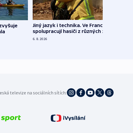
Jiný jazyk i technika. Ve Francii
zvyšuje
„Musí
spolupracují hasiči z různých zemí
la
polit
demo
6. 8. 2026
5. 8. 20
eská televize na sociálních sítích: