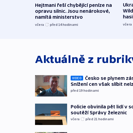
Ukra
Hejtmani řeší chybějící peníze na
Wild
opravu silnic. Jsou nenárokové,
hasi
namítá ministerstvo
včera
včera
před 14
hodinami
Aktuálně z rubri
Česko se plynem záso
VIDEO
Snížení cen však slíbit nel
před 19
hodinami
Policie obvinila pět lidí v 
soutěží Správy železnic
včera
před 21
hodinami