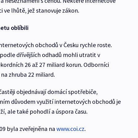
a neseznámení s cenou. Některé internetové
 ve lhůtě, jež stanovuje zákon.
etu oblíbili
internetových obchodů v Česku rychle roste.
podle dřívějších odhadů mohli utratit v
ordních 26 až 27 miliard korun. Odborníci
 na zhruba 22 miliard.
jčastěji objednávají domácí spotřebiče,
vním důvodem využití internetových obchodů je
ží, ale také pohodlí a úspora času.
009 byla zveřejněna na
www.coi.cz
.