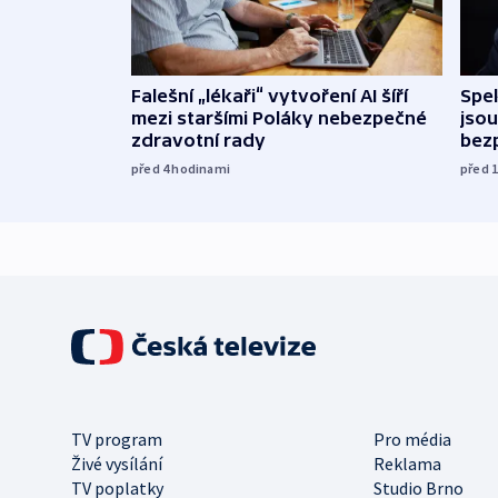
Falešní „lékaři“ vytvoření AI šíří
Spe
mezi staršími Poláky nebezpečné
jsou
zdravotní rady
bez
před 4
hodinami
před 
TV program
Pro média
Živé vysílání
Reklama
TV poplatky
Studio Brno