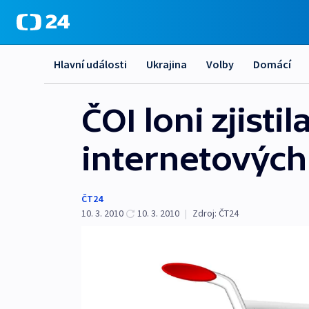
Hlavní události
Ukrajina
Volby
Domácí
ČOI loni zjist
internetovýc
ČT24
10. 3. 2010
10. 3. 2010
|
Zdroj:
ČT24