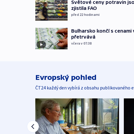
Světové ceny potravin jso
zjistila FAO
před 22
hodinami
Bulharsko končí s cenami 
přetrvává
včera v 07:38
Evropský pohled
ČT24 každý den vybírá z obsahu publikovaného e