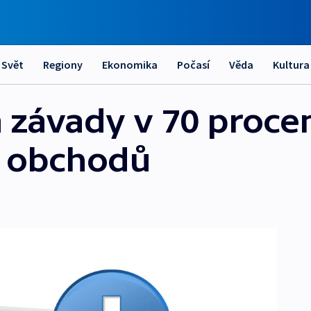
Svět
Regiony
Ekonomika
Počasí
Věda
Kultura
ila závady v 70 proc
h obchodů