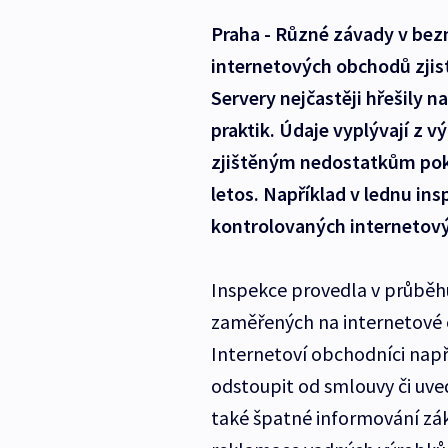
Praha - Různé závady v bez
internetových obchodů zjis
Servery nejčastěji hřešily 
praktik. Údaje vyplývají z v
zjištěným nedostatkům pokr
letos. Například v lednu ins
kontrolovaných internetov
Inspekce provedla v průběh
zaměřených na internetové o
Internetoví obchodníci napří
odstoupit od smlouvy či uve
také špatné informování z