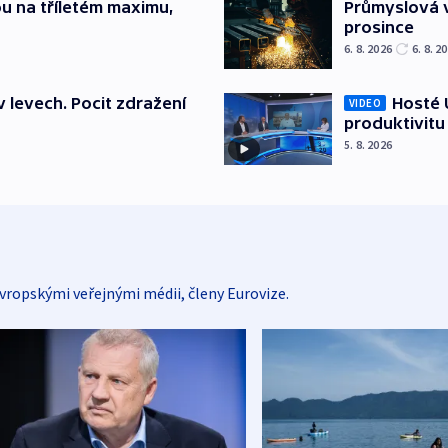
u na tříletém maximu,
Průmyslová v
prosince
6. 8. 2026
6. 8. 2
v levech. Pocit zdražení
Hosté U
VIDEO
produktivitu
5. 8. 2026
vropskými veřejnými médii, členy Eurovize.