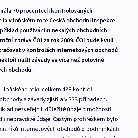
mála 70 procentech kontrolovaných
tila v loňském roce Česká obchodní inspekce.
například používáním nekalých obchodních
ýroční zprávy ČOI za rok 2009. ČOI bude kvůli
ačovat v kontrolách internetových obchodů i
pektoři našli závady ve více než polovině
ých obchodů.
u loňského roku celkem 488 kontrol
bchody a závady zjistila v 338 případech.
klad nezveřejnili důležité údaje o možnosti
dli nepravdivé údaje. Častým prohřeškem bylo
ákazníků internetových obchodů o podmínkách