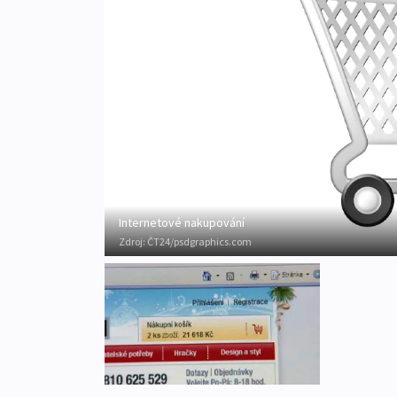
Internetové nakupování
Zdroj:
ČT24/psdgraphics.com