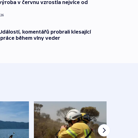
ýroba v červnu vzrostla nejvíce od
026
dálostí, komentářů probrali klesající
 práce během vlny veder