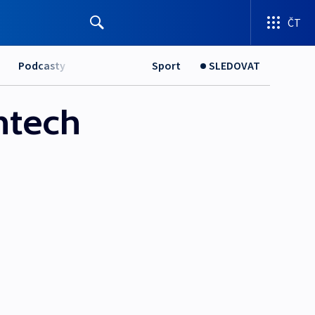
ČT
Podcasty
Sport
SLEDOVAT
entech