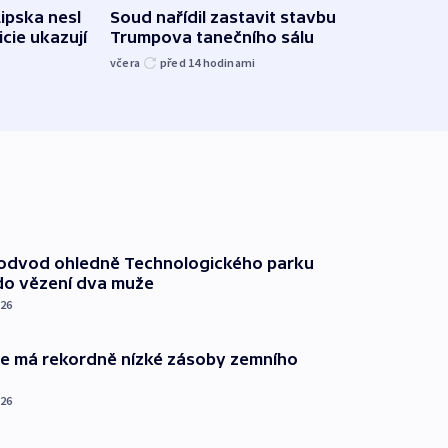
Lipska nesl
Soud nařídil zastavit stavbu
Žido
icie ukazují
Trumpova tanečního sálu
břehu
kriti
včera
před 14
hodinami
před 1
podvod ohledně Technologického parku
do vězení dva muže
026
ie má rekordně nízké zásoby zemního
026