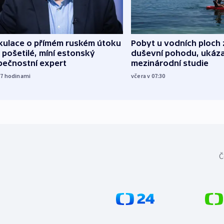
kulace o přímém ruském útoku
Pobyt u vodních ploch 
 pošetilé, míní estonský
duševní pohodu, ukáza
pečnostní expert
mezinárodní studie
17
hodinami
včera v 07:30
Č