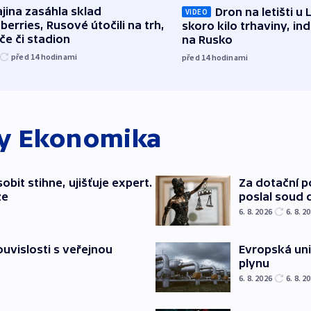
jina zasáhla sklad
Dron na letišti u 
VIDEO
berries, Rusové útočili na trh,
skoro kilo trhaviny, ind
če či stadion
na Rusko
před 14
hodinami
před 14
hodinami
ky
Ekonomika
bit stihne, ujišťuje expert.
Za dotační 
ze
poslal soud 
6. 8. 2026
6. 8. 2
souvislosti s veřejnou
Evropská un
plynu
6. 8. 2026
6. 8. 2