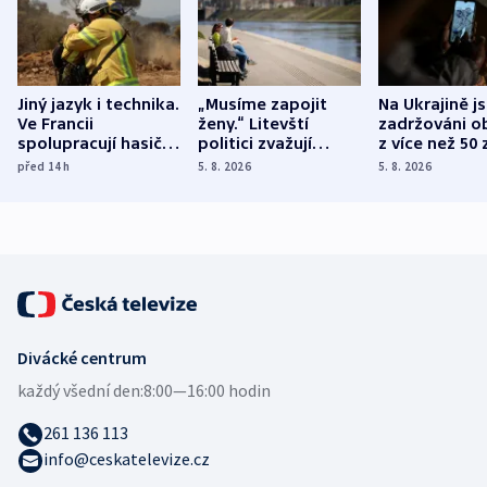
Jiný jazyk i technika.
„Musíme zapojit
Na Ukrajině j
Ve Francii
ženy.“ Litevští
zadržováni o
spolupracují hasiči z
politici zvažují
z více než 50 
různých zemí
dohodu o
Bojovali na s
před 14
h
5. 8. 2026
5. 8. 2026
demografii
Ruska
Divácké centrum
každý všední den:
8:00—16:00 hodin
261 136 113
info@ceskatelevize.cz