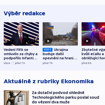
Výběr redakce
Vedení FIFA se
Ukrajina
Zbytečné výj
VIDEO
omluvilo za chyby a
buduje další
kvůli eCallu a
podpořilo Infantina.
opevnění na hranici
obtěžující ho
UEFA trvá na
s Běloruskem
zdržují záchr
včera
před 7
h
před 7
h
před 8
h
bojkotu
Aktuálně z rubriky
Ekonomika
Za dotační podvod ohledně
Technologického parku poslal soud
do vězení dva muže