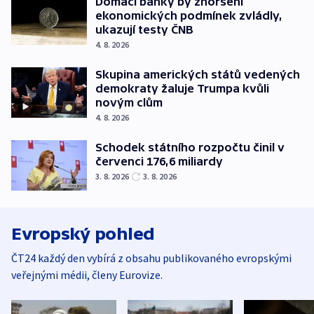
Domácí banky by zhoršení
ekonomických podmínek zvládly,
ukazují testy ČNB
4. 8. 2026
Skupina amerických států vedených
demokraty žaluje Trumpa kvůli
novým clům
4. 8. 2026
Schodek státního rozpočtu činil v
červenci 176,6 miliardy
3. 8. 2026
3. 8. 2026
Evropský pohled
ČT24 každý den vybírá z obsahu publikovaného evropskými
veřejnými médii, členy Eurovize.