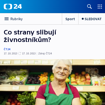
Sport
SLEDOVAT
Rubriky
Co strany slibují
živnostníkům?
ČT24
17. 10. 2013
17. 10. 2013
|
Zdroj:
ČT24