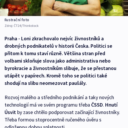
Ilustrační foto
Zdroj:
ČT24/Thinkstock
Praha - Loni zkrachovalo nejvíc živnostníků a
drobných podnikatelů v historii Česka. Politici se
přitom k tomu staví různě. Většina stran před
volbami skloňuje slova jako administrativa nebo
byrokracie a živnostníkům slibuje, že se přestanou
utápět v papírech. Kromě toho se politici také
shodují na slibu neomezovat paušály.
Rozvoj malého a středního podnikání a taky nových
technologií má ve svém programu třeba
ČSSD
.
Hnutí
Úsvit
by zase chtělo podporovat začínající živnostníky.
Třeba formou stoprocentně ručeného úvěru s
odloženou dobou splatnosti.