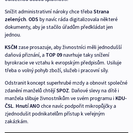
Snížit administrativní nároky chce třeba
Strana
zelených
.
ODS
by navíc ráda digitalizovala některé
dokumenty, aby je stačilo úřadům předkládat jen
jednou.
KSČM
zase prosazuje, aby živnostníci měli jednodušší
daňová přiznání, a
TOP 09
navrhuje taky snížení
byrokracie ve vztahu k evropským předpisům. Usiluje
třeba o volný pohyb zboží, služeb i pracovní síly.
Odstranit koncept superhrubé mzdy a obnovit společné
zdanění manželů chtějí
SPOZ
. Daňové slevy na dítě i
manžela slibuje živnostníkům ve svém programu i
KDU-
ČSL
.
Hnutí ANO
chce navíc podpořit mikropůjčky a
zjednodušit podnikatelům přístup k veřejným
zakázkám.