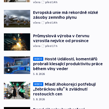
včera
před 14
h
Evropská unie má rekordně nízké
zásoby zemního plynu
včera
před 14
h
Průmyslová výroba v červnu
vzrostla nejvíce od prosince
včera
před 17
h
Hosté Událostí, komentářů
VIDEO
probrali klesající produktivitu práce
během vlny veder
5. 8. 2026
Mladí Jihokorejci potřebují
VIDEO
„žebráckou sílu“ k zvládnutí
rostoucích cen
5. 8. 2026