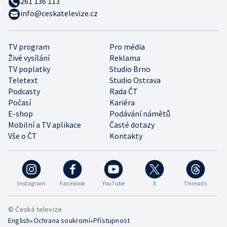
261 136 113
info@ceskatelevize.cz
TV program
Pro média
Živé vysílání
Reklama
TV poplatky
Studio Brno
Teletext
Studio Ostrava
Podcasty
Rada ČT
Počasí
Kariéra
E-shop
Podávání námětů
Mobilní a TV aplikace
Časté dotazy
Vše o ČT
Kontakty
Instagram
Facebook
YouTube
X
Threads
© Česká televize
•
•
English
Ochrana soukromí
Přístupnost