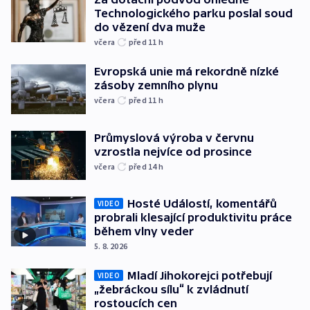
Technologického parku poslal soud
do vězení dva muže
včera
před 11
h
Evropská unie má rekordně nízké
zásoby zemního plynu
včera
před 11
h
Průmyslová výroba v červnu
vzrostla nejvíce od prosince
včera
před 14
h
Hosté Událostí, komentářů
VIDEO
probrali klesající produktivitu práce
během vlny veder
5. 8. 2026
Mladí Jihokorejci potřebují
VIDEO
„žebráckou sílu“ k zvládnutí
rostoucích cen