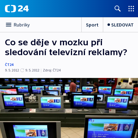
Sport
SLEDOVAT
Rubriky
Co se děje v mozku při
sledování televizní reklamy?
ČT24
9. 5. 2012
9. 5. 2012
|
Zdroj:
ČT24