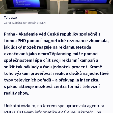
Televize
Zdroj:
Alžběta Jungrová/isifa/LN
Praha - Akademie věd České republiky společně s
firmou PHD pomocí magnetické rezonance zkoumala,
jak lidský mozek reaguje na reklamu. Metoda
označovaná jako neuroTVplanning může pomoci
společnostem lépe cílit svoji reklamní kampaň a
snížit tak náklady v řádu jednotek procent. Kromě
toho výzkum prověřoval i reakce diváků na jednotlivé
typy televizních pořadů – a překvapila intenzita,
s jakou aktivuje mozková centra formát televizní
reality show.
Unikátní výzkum, na kterém spolupracovala agentura
PHD s Ústavem informatiky AV ČR, se uskutečnil na