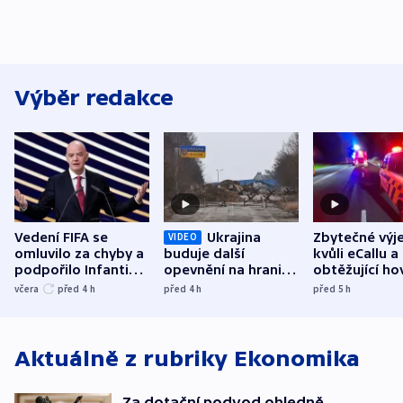
Výběr redakce
Vedení FIFA se
Ukrajina
Zbytečné výj
VIDEO
omluvilo za chyby a
buduje další
kvůli eCallu a
podpořilo Infantina.
opevnění na hranici
obtěžující ho
UEFA trvá na
s Běloruskem
zdržují záchr
včera
před 4
h
před 4
h
před 5
h
bojkotu
Aktuálně z rubriky
Ekonomika
Za dotační podvod ohledně