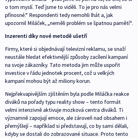
o tom myslí. Teď jsme to viděli. To je pro nás velmi
přínosné.“ Respondenti tedy nemohli lhát a, jak
upozornil Miláček, „neměli problém se špatnou pamětí“.
Inzerenti díky nové metodě ušetří
Firmy, které si objednávají televizní reklamu, se snaží
neustále hledat efektivnější způsoby zacílení kampaní
na svoje zákazníky. Tato metoda jim může uspořit
investice v řádu jednotek procent, což u velkých
kampaní mohou být až miliony korun.
Nejpřekvapivějším zjištěním byla podle Miláčka reakce
diváků na pořady typu reality show – tento formát
velmi intenzivně aktivuje mozková centra diváků. Ti
významně zapojují emoce, ale zároveň nad obsahem i
přemýšlejí – například si představují, co by sami dělali,
kdyby se dostali do zobrazované situace. Proto tento