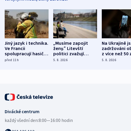
Jiný jazyk i technika.
„Musíme zapojit
Na Ukrajině j
Ve Francii
ženy.“ Litevští
zadržováni o
spolupracují hasiči z
politici zvažují
z více než 50 
různých zemí
dohodu o
Bojovali na s
před 11
h
5. 8. 2026
5. 8. 2026
demografii
Ruska
Divácké centrum
každý všední den:
8:00—16:00 hodin