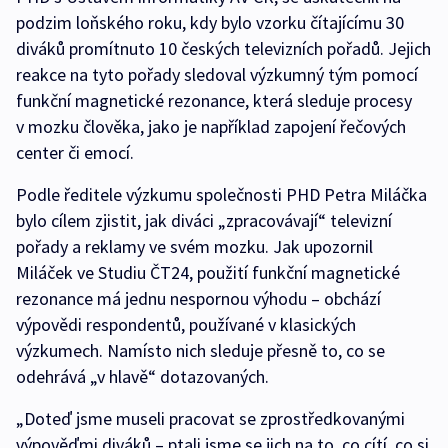
podzim loňského roku, kdy bylo vzorku čítajícímu 30
diváků promítnuto 10 českých televizních pořadů. Jejich
reakce na tyto pořady sledoval výzkumný tým pomocí
funkční magnetické rezonance, která sleduje procesy
v mozku člověka, jako je například zapojení řečových
center či emocí.
Podle ředitele výzkumu společnosti PHD Petra Miláčka
bylo cílem zjistit, jak diváci „zpracovávají“ televizní
pořady a reklamy ve svém mozku. Jak upozornil
Miláček ve Studiu ČT24, použití funkční magnetické
rezonance má jednu nespornou výhodu – obchází
výpovědi respondentů, používané v klasických
výzkumech. Namísto nich sleduje přesně to, co se
odehrává „v hlavě“ dotazovaných.
„Doteď jsme museli pracovat se zprostředkovanými
výpověďmi diváků – ptali jsme se jich na to, co cítí, co si