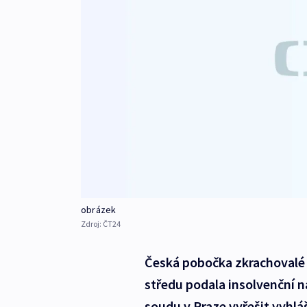
obrázek
Zdroj:
ČT24
Česká pobočka zkrachovalé
středu podala insolvenční 
soudu v Praze vyřešit vyhlá