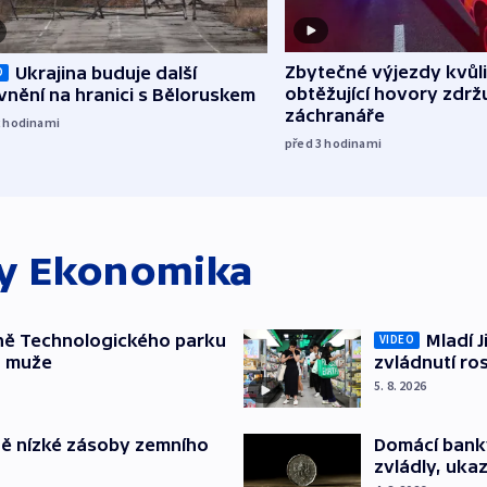
Zbytečné výjezdy kvůli
Ukrajina buduje další
O
obtěžující hovory zdržu
nění na hranici s Běloruskem
záchranáře
2
hodinami
před 3
hodinami
ky
Ekonomika
ně Technologického parku
Mladí J
VIDEO
a muže
zvládnutí ro
5. 8. 2026
ě nízké zásoby zemního
Domácí bank
zvládly, ukaz