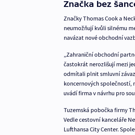
Značka bez šanc
Značky Thomas Cook a Neck
neumožňují kvůli silnému m
navázat nové obchodní vazby
„Zahraniční obchodní partneř
častokrát nerozlišují mezi 
odmítali plnit smluvní záva
koncernových společností, n
uvádí firma v návrhu pro sou
Tuzemská pobočka firmy Tho
Vedle cestovní kanceláře Ne
Lufthansa City Center. Spole