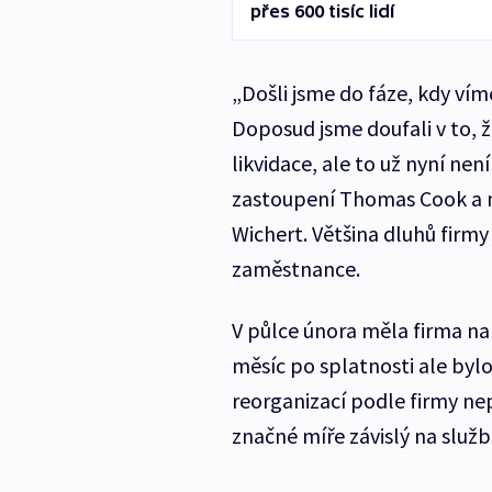
přes 600 tisíc lidí
„Došli jsme do fáze, kdy vím
Doposud jsme doufali v to, 
likvidace, ale to už nyní ne
zastoupení Thomas Cook a 
Wichert. Většina dluhů firm
zaměstnance.
V půlce února měla firma na 
měsíc po splatnosti ale bylo
reorganizací podle firmy nep
značné míře závislý na služ