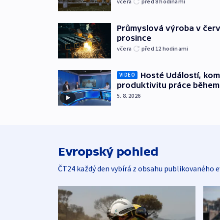
včera
před 8
hodinami
Průmyslová výroba v červ
prosince
včera
před 12
hodinami
Hosté Událostí, kome
VIDEO
produktivitu práce během
5. 8. 2026
Evropský pohled
ČT24 každý den vybírá z obsahu publikovaného e