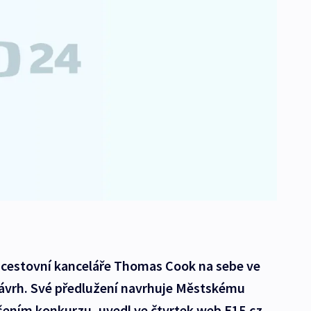
 cestovní kanceláře Thomas Cook na sebe ve
návrh. Své předlužení navrhuje Městskému
šením konkurzu, uvedl ve čtvrtek web E15.cz.