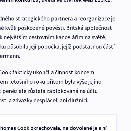
ádného strategického partnera a reorganizace je
né kvůli poškozené pověsti. Britská společnost
k největším cestovním kancelářím na světě,
sku působila její pobočka, jejíž podstatnou částí
kermann.
ook fakticky ukončila činnost koncem
em letošního roku přitom byla výše jejího
st peněz ale zůstala zablokovaná na účtu
i a závazky nespláceli ani dlužníci.
Thomas Cook zkrachovala, na dovolené je s ní