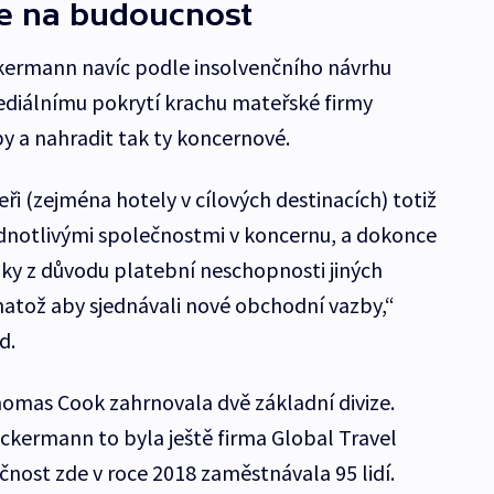
e na budoucnost
ermann navíc podle insolvenčního návrhu
ediálnímu pokrytí krachu mateřské firmy
 a nahradit tak ty koncernové.
i (zejména hotely v cílových destinacích) totiž
jednotlivými společnostmi v koncernu, a dokonce
zky z důvodu platební neschopnosti jiných
atož aby sjednávali nové obchodní vazby,“
d.
mas Cook zahrnovala dvě základní divize.
ckermann to byla ještě firma Global Travel
čnost zde v roce 2018 zaměstnávala 95 lidí.