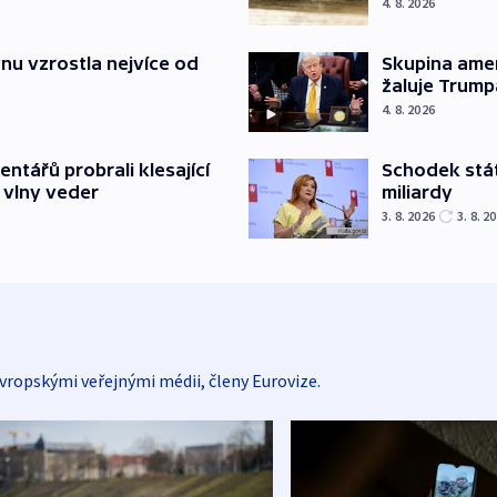
4. 8. 2026
nu vzrostla nejvíce od
Skupina ame
žaluje Trump
4. 8. 2026
Schodek stát
ntářů probrali klesající
miliardy
 vlny veder
3. 8. 2026
3. 8. 2
vropskými veřejnými médii, členy Eurovize.