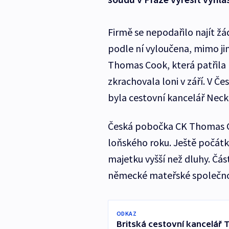
Firmě se nepodařilo najít ž
podle ní vyloučena, mimo ji
Thomas Cook, která patřila 
zkrachovala loni v září. V Če
byla cestovní kancelář Nec
Česká pobočka CK Thomas C
loňského roku. Ještě počátk
majetku vyšší než dluhy. Čá
německé mateřské společnost
ODKAZ
Britská cestovní kancelář 