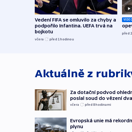
Vedení FIFA se omluvilo za chyby a
VIDE
podpořilo Infantina. UEFA trvá na
opev
bojkotu
před 
včera
před 1
hodinou
Aktuálně z rubri
Za dotační podvod ohled
poslal soud do vězení dv
včera
před 8
hodinami
Evropská unie má rekordn
plynu