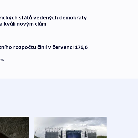
rických států vedených demokraty
a kvůli novým clům
ního rozpočtu činil v červenci 176,6
026