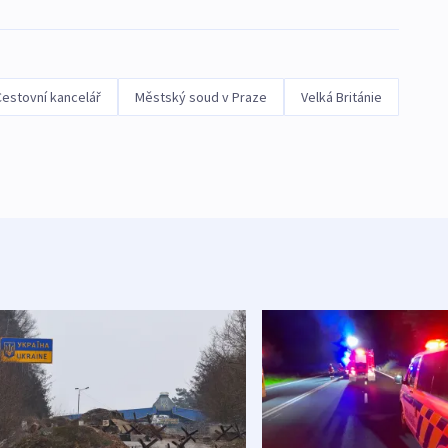
Cestovní kancelář
Městský soud v Praze
Velká Británie