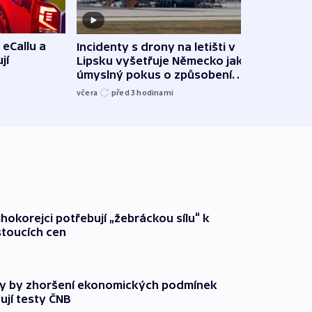
 eCallu a
Incidenty s drony na letišti v
Klima
jí
Lipsku vyšetřuje Německo jako
podn
úmyslný pokus o způsobení
i sví
exploze
včera
před 3
hodinami
včera
ihokorejci potřebují „žebráckou sílu“ k
stoucích cen
y by zhoršení ekonomických podmínek
ují testy ČNB