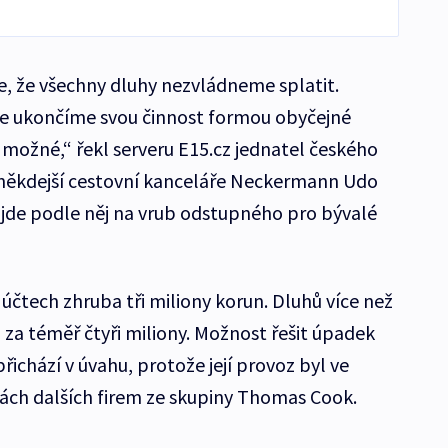
e, že všechny dluhy nezvládneme splatit.
že ukončíme svou činnost formou obyčejné
ní možné,“ řekl serveru E15.cz jednatel českého
někdejší cestovní kanceláře Neckermann Udo
y jde podle něj na vrub odstupného pro bývalé
účtech zhruba tři miliony korun. Dluhů více než
 za téměř čtyři miliony. Možnost řešit úpadek
řichází v úvahu, protože její provoz byl ve
bách dalších firem ze skupiny Thomas Cook.