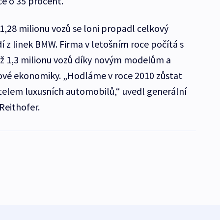
e o 35 procent.
1,28 milionu vozů se loni propadl celkový
dí z linek BMW. Firma v letošním roce počítá s
ež 1,3 milionu vozů díky novým modelům a
vé ekonomiky. „Hodláme v roce 2010 zůstat
lem luxusních automobilů,“ uvedl generální
Reithofer.