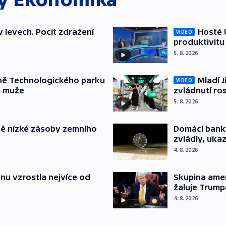
v levech. Pocit zdražení
Hosté U
VIDEO
produktivitu
5. 8. 2026
ně Technologického parku
Mladí J
VIDEO
a muže
zvládnutí ro
5. 8. 2026
ě nízké zásoby zemního
Domácí bank
zvládly, ukaz
4. 8. 2026
nu vzrostla nejvíce od
Skupina ame
žaluje Trump
4. 8. 2026