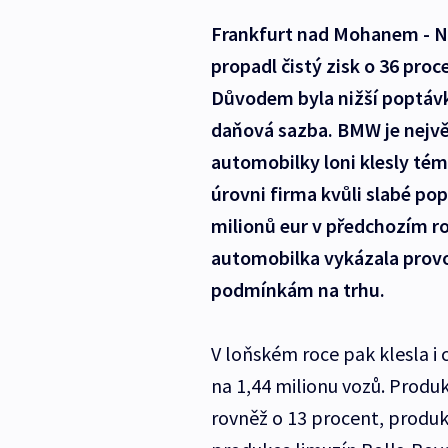
Frankfurt nad Mohanem - N
propadl čistý zisk o 36 proc
Důvodem byla nižší poptávk
daňová sazba. BMW je nejvě
automobilky loni klesly tém
úrovni firma kvůli slabé po
milionů eur v předchozím r
automobilka vykázala provoz
podmínkám na trhu.
V loňském roce pak klesla i
na 1,44 milionu vozů. Produ
rovněž o 13 procent, produ