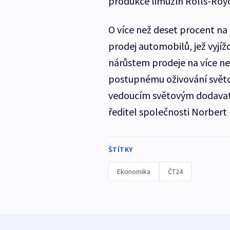
produkce limuzín Rolls-Royc
O více než deset procent na 
prodej automobilů, jež vyjíž
nárůstem prodeje na více n
postupnému oživování světo
vedoucím světovým dodavate
ředitel společnosti Norbert 
ŠTÍTKY
Ekonomika
ČT24