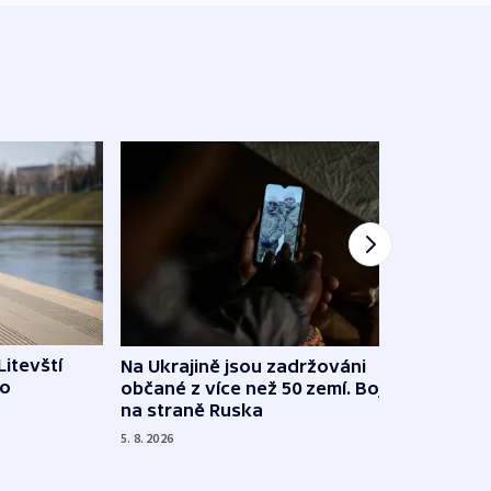
Litevští
Na Ukrajině jsou zadržováni
Španě
 o
občané z více než 50 zemí. Bojovali
dosta
na straně Ruska
4. 8. 20
5. 8. 2026