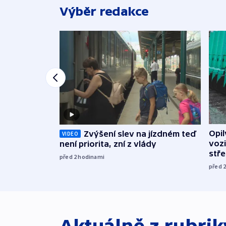
Výběr redakce
Opi
Zvýšení slev na jízdném teď
VIDEO
vozi
není priorita, zní z vlády
stř
před 2
hodinami
před 
Aktuálně z rubri