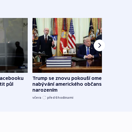
 Facebooku
Trump se znovu pokouší omezit
Veden
it půl
nabývání amerického občanství
podpo
narozením
bojk
včera
před 6
hodinami
včera