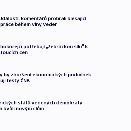
dálostí, komentářů probrali klesající
 práce během vlny veder
ihokorejci potřebují „žebráckou sílu“ k
stoucích cen
y by zhoršení ekonomických podmínek
ují testy ČNB
rických států vedených demokraty
a kvůli novým clům