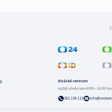
Č
Divácké centrum
ů
každý všední den:
8:00—16:00 ho
261 136 113
info@ceskate