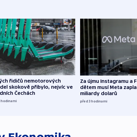
lých řidičů nemotorových
Za újmu Instagramu a
del skokově přibylo, nejvíc ve
dětem musí Meta zaplat
edních Čechách
miliardy dolarů
2
hodinami
před 3
hodinami
ky
Ekonomika