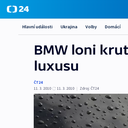
Hlavní události
Ukrajina
Volby
Domácí
BMW loni krut
luxusu
ČT24
11. 3. 2010
11. 3. 2010
|
Zdroj:
ČT24