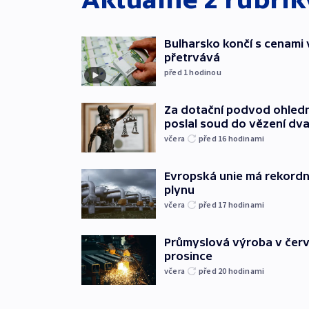
Bulharsko končí s cenami 
přetrvává
před 1
hodinou
Za dotační podvod ohled
poslal soud do vězení dv
včera
před 16
hodinami
Evropská unie má rekordn
plynu
včera
před 17
hodinami
Průmyslová výroba v červ
prosince
včera
před 20
hodinami