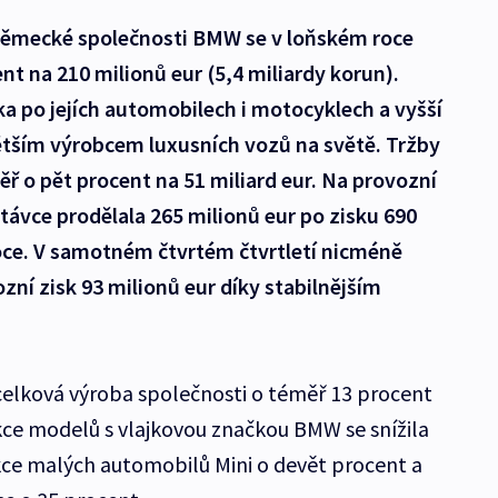
ěmecké společnosti BMW se v loňském roce
ent na 210 milionů eur (5,4 miliardy korun).
a po jejích automobilech i motocyklech a vyšší
tším výrobcem luxusních vozů na světě. Tržby
ěř o pět procent na 51 miliard eur. Na provozní
ptávce prodělala 265 milionů eur po zisku 690
oce. V samotném čtvrtém čtvrtletí nicméně
ní zisk 93 milionů eur díky stabilnějším
 celková výroba společnosti o téměř 13 procent
kce modelů s vlajkovou značkou BMW se snížila
kce malých automobilů Mini o devět procent a