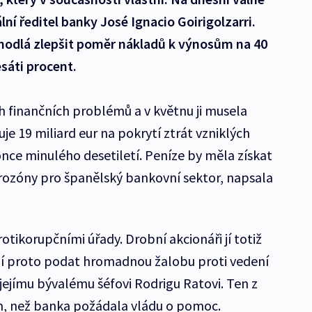
ní ředitel banky José Ignacio Goirigolzarri.
hodlá zlepšit poměr nákladů k výnosům na 40
sáti procent.
h finančních problémů a v květnu ji musela
je 19 miliard eur na pokrytí ztrát vzniklých
once minulého desetiletí. Peníze by měla získat
rozóny pro španělský bankovní sektor, napsala
otikorupčními úřady. Drobní akcionáři jí totiž
tějí proto podat hromadnou žalobu proti vedení
jejímu bývalému šéfovi Rodrigu Ratovi. Ten z
m, než banka požádala vládu o pomoc.