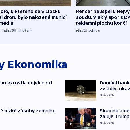
dlo, u kterého se v Lipsku
Rencar neuspěl u Nejv
l dron, bylo naložené municí,
soudu. Vleklý spor s D
 média
reklamní plochu končí
před 58
minutami
před 1
hodinou
ky
Ekonomika
nu vzrostla nejvíce od
Domácí bank
zvládly, ukaz
4. 8. 2026
ě nízké zásoby zemního
Skupina ame
žaluje Trump
4. 8. 2026