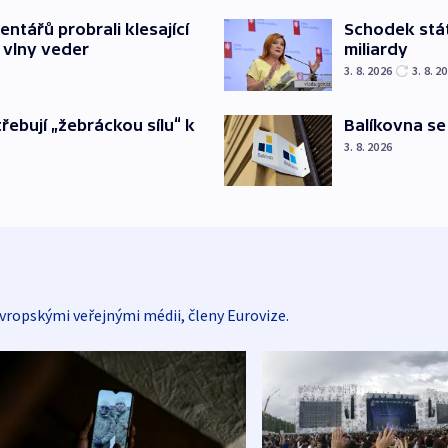
Schodek stát
ntářů probrali klesající
miliardy
 vlny veder
3. 8. 2026
3. 8. 2
Balíkovna se
třebují „žebráckou sílu“ k
3. 8. 2026
vropskými veřejnými médii, členy Eurovize.