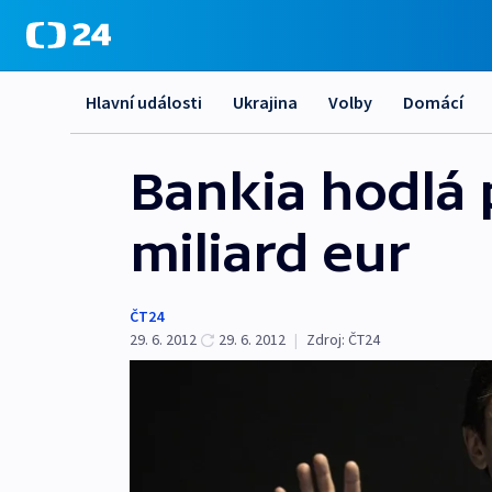
Hlavní události
Ukrajina
Volby
Domácí
Bankia hodlá 
miliard eur
ČT24
29. 6. 2012
29. 6. 2012
|
Zdroj:
ČT24