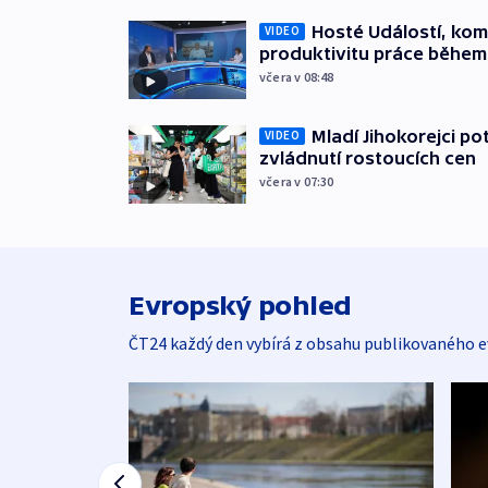
Hosté Událostí, kome
VIDEO
produktivitu práce během
včera v 08:48
Mladí Jihokorejci po
VIDEO
zvládnutí rostoucích cen
včera v 07:30
Evropský pohled
ČT24 každý den vybírá z obsahu publikovaného e