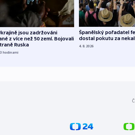
Španělský pořadatel fe
krajině jsou zadržováni
dostal pokutu za nekal
né z více než 50 zemí. Bojovali
straně Ruska
4. 8. 2026
23
hodinami
Č