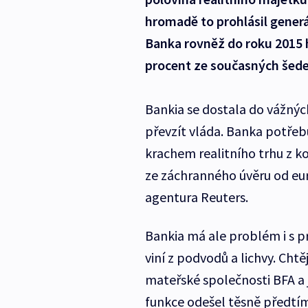
hromadě to prohlásil generál
Banka rovněž do roku 2015 
procent ze současných šede
Bankia se dostala do vážnýc
převzít vláda. Banka potřebu
krachem realitního trhu z k
ze záchranného úvěru od eu
agentura Reuters.
Bankia má ale problém i s pr
viní z podvodů a lichvy. Ch
mateřské společnosti BFA a 
funkce odešel těsně předtí