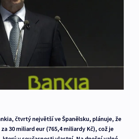
nkia, čtvrtý největší ve Španělsku, plánuje, že
a 30 miliard eur (765,4 miliardy Kč), což je
 který v současnosti vlastní. Na dnešní valné