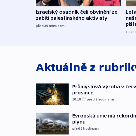
Izraelský osadník čelí obvinění ze
Leta
zabití palestinského aktivisty
naše
píší
před 39
minutami
10:56
Aktuálně z rubri
Průmyslová výroba v červ
prosince
10:10
před 2
hodinami
Evropská unie má rekordn
plynu
před 3
hodinami