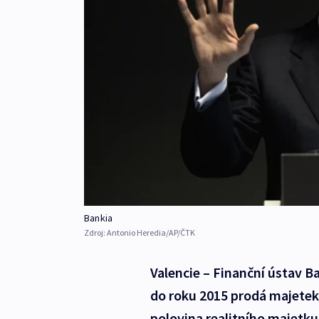
Bankia
Zdroj:
Antonio Heredia/AP/ČTK
Valencie – Finanční ústav Ba
do roku 2015 prodá majetek z
polovina realitního majetku,