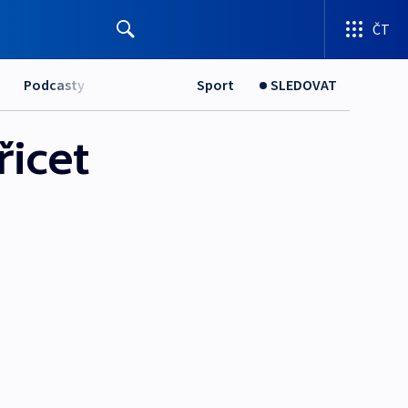
ČT
Podcasty
Sport
SLEDOVAT
řicet