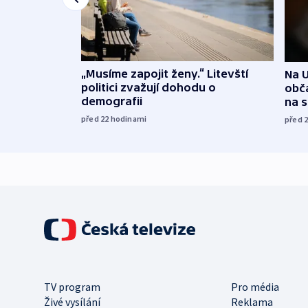
„Musíme zapojit ženy.“ Litevští
Na U
politici zvažují dohodu o
obča
demografii
na 
před 22
hodinami
před 
TV program
Pro média
Živé vysílání
Reklama