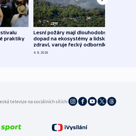
stivalu
Lesní požáry mají dlouhodobý
Ukraj
é praktiky
dopad na ekosystémy a lidské
Franc
zdraví, varuje řecký odborník
požá
4. 8. 2026
3. 8. 20
eská televize na sociálních sítích: