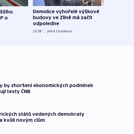
Demolice vyhořelé výškové
yššího
Povod
budovy ve Zlíně má začít
PP o
od z
odpoledne
přes 
12:29
před 1
hodinou
před 1
y by zhoršení ekonomických podmínek
ují testy ČNB
rických států vedených demokraty
a kvůli novým clům