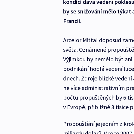
kondici dává vedení poklesu
by se snižování mělo týkat 
Francii.
Arcelor Mittal doposud zam
světa. Oznámené propouštěn
Výjimkou by nemělo být ani 
podnikání hodlá vedení luce
dnech. Zdroje blízké vedení
nejvíce administrativním pr
počtu propuštěných by 6 ti
v Evropě, přibližně 3 tisíce 
Propouštění je jedním z kro
miliardu dolarů. V roce 2007