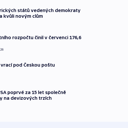
rických států vedených demokraty
a kvůli novým clům
ního rozpočtu činil v červenci 176,6
026
 vrací pod Českou poštu
SA poprvé za 15 let společně
y na devizových trzích