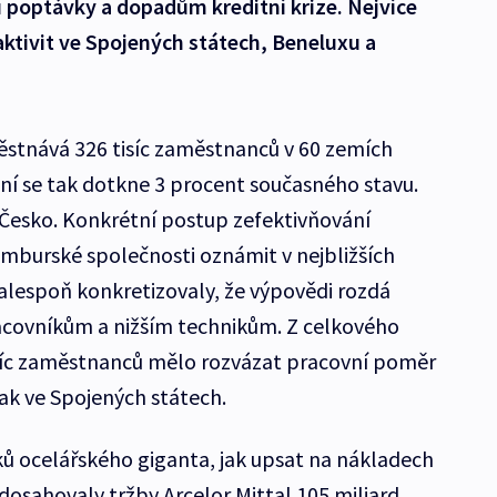
 poptávky a dopadům kreditní krize. Nejvíce
aktivit ve Spojených státech, Beneluxu a
ěstnává 326 tisíc zaměstnanců v 60 zemích
í se tak dotkne 3 procent současného stavu.
Česko. Konkrétní postup zefektivňování
mburské společnosti oznámit v nejbližších
 alespoň konkretizovaly, že výpovědi rozdá
acovníkům a nižším technikům. Z celkového
síc zaměstnanců mělo rozvázat pracovní poměr
pak ve Spojených státech.
ků ocelářského giganta, jak upsat na nákladech
 dosahovaly tržby Arcelor Mittal 105 miliard