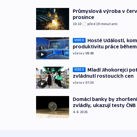
Průmyslová výroba v červ
prosince
10:10
před 19
minutami
Hosté Událostí, kome
VIDEO
produktivitu práce během
včera v 08:48
Mladí Jihokorejci po
VIDEO
zvládnutí rostoucích cen
včera v 07:30
Domácí banky by zhoršen
zvládly, ukazují testy ČNB
4. 8. 2026