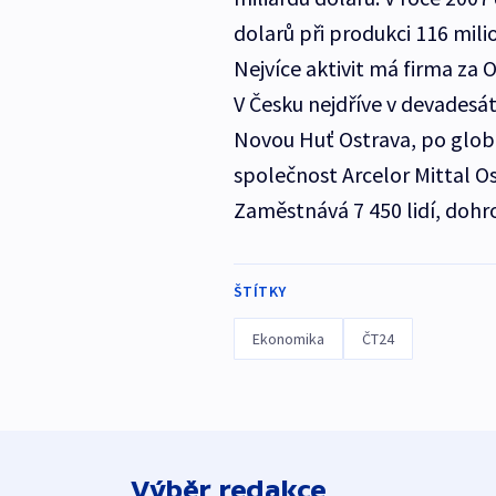
dolarů při produkci 116 mili
Nejvíce aktivit má firma za
V Česku nejdříve v devadesát
Novou Huť Ostrava, po globá
společnost Arcelor Mittal Os
Zaměstnává 7 450 lidí, dohr
ŠTÍTKY
Ekonomika
ČT24
Výběr redakce