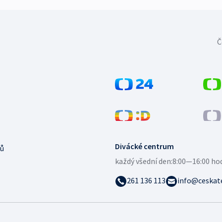
Č
Divácké centrum
ů
každý všední den:
8:00—16:00 ho
261 136 113
info@ceskate