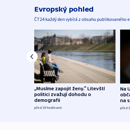
Evropský pohled
ČT24 každý den vybírá z obsahu publikovaného e
„Musíme zapojit ženy.“ Litevští
Na U
politici zvažují dohodu o
obča
demografii
na 
před 19
hodinami
před 