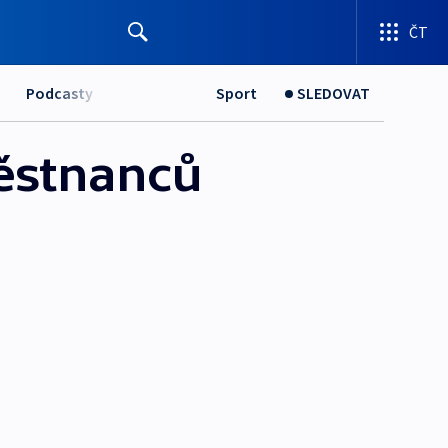
ČT
Podcasty
Sport
SLEDOVAT
městnanců