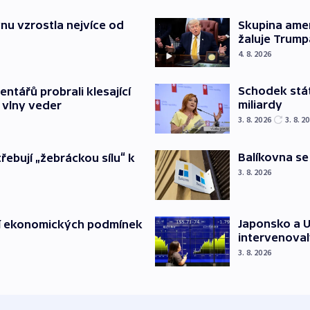
nu vzrostla nejvíce od
Skupina ame
žaluje Trump
4. 8. 2026
Schodek stát
ntářů probrali klesající
miliardy
 vlny veder
3. 8. 2026
3. 8. 2
Balíkovna se
třebují „žebráckou sílu“ k
3. 8. 2026
Japonsko a U
í ekonomických podmínek
intervenoval
3. 8. 2026