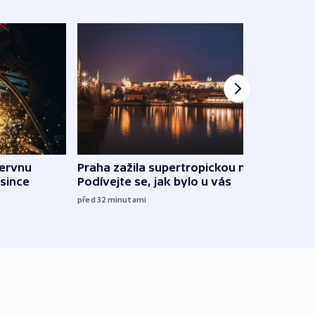
červnu
Praha zažila supertropickou noc.
Pauz
osince
Podívejte se, jak bylo u vás
hran
před 32
minutami
před 1