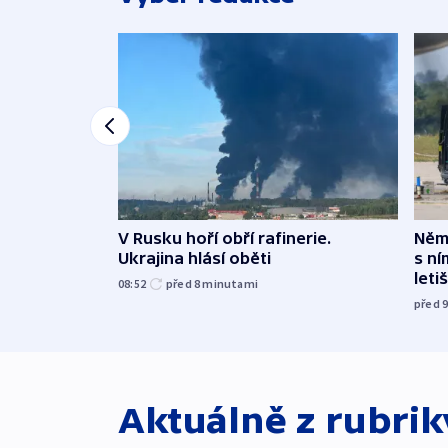
V Rusku hoří obří rafinerie.
Něme
Ukrajina hlásí oběti
s ní
leti
08:52
před 8
minutami
před 
Aktuálně z rubri