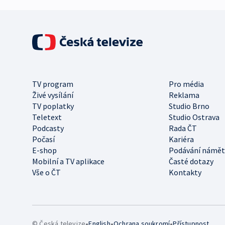
TV program
Pro média
Živé vysílání
Reklama
TV poplatky
Studio Brno
Teletext
Studio Ostrava
Podcasty
Rada ČT
Počasí
Kariéra
E-shop
Podávání námět
Mobilní a TV aplikace
Časté dotazy
Vše o ČT
Kontakty
•
•
•
© Česká televize
English
Ochrana soukromí
Přístupnost