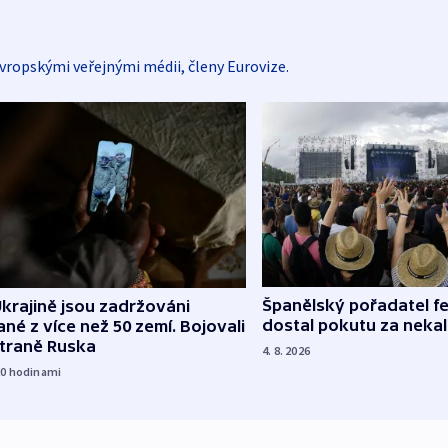
vropskými veřejnými médii, členy Eurovize.
Španělský pořadatel fe
krajině jsou zadržováni
dostal pokutu za nekal
né z více než 50 zemí. Bojovali
straně Ruska
4. 8. 2026
20
hodinami