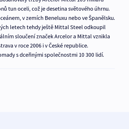
onů tun oceli, což je desetina světového úhrnu.
 Oceánem, v zemích Beneluxu nebo ve Španělsku.
ých letech tehdy ještě Mittal Steel odkoupil
lním sloučení značek Arcelor a Mittal vznikla
trava v roce 2006 i v České republice.
omady s dceřinými společnostmi 10 300 lidí.