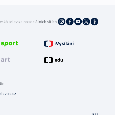
eská televize na sociálních sítích:
din
levize.cz
RSS