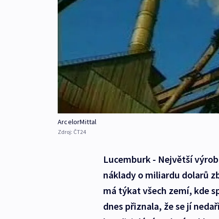
ArcelorMittal
Zdroj:
ČT24
Lucemburk - Největší výrobc
náklady o miliardu dolarů z
má týkat všech zemí, kde sp
dnes přiznala, že se jí nedař