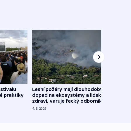
stivalu
Lesní požáry mají dlouhodobý
Ukraj
é praktiky
dopad na ekosystémy a lidské
Franc
zdraví, varuje řecký odborník
požá
4. 8. 2026
3. 8. 20