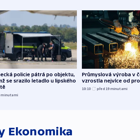
cká policie pátrá po objektu,
Průmyslová výroba v 
mž se srazilo letadlo u lipského
vzrostla nejvíce od pr
ště
10:10
před 19
minutami
9
minutami
ky
Ekonomika