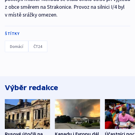
z obce směrem na Strakonice. Provoz na silnici I/4 byl
v místě srážky omezen.
ŠTÍTKY
Domácí
ČT24
Výběr redakce
Rusové útočili na
Kanadu i Evropu dál
Účastníci po