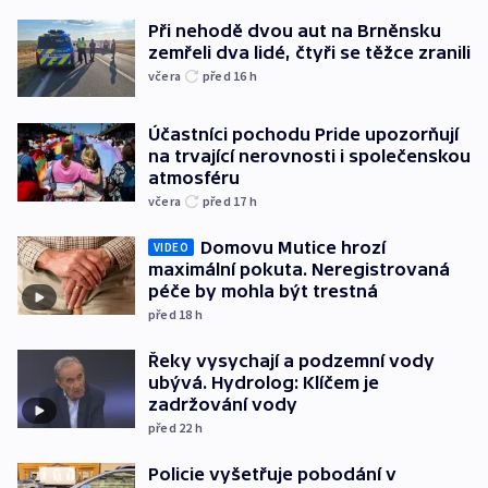
Při nehodě dvou aut na Brněnsku
zemřeli dva lidé, čtyři se těžce zranili
včera
před 16
h
Účastníci pochodu Pride upozorňují
na trvající nerovnosti i společenskou
atmosféru
včera
před 17
h
Domovu Mutice hrozí
VIDEO
maximální pokuta. Neregistrovaná
péče by mohla být trestná
před 18
h
Řeky vysychají a podzemní vody
ubývá. Hydrolog: Klíčem je
zadržování vody
před 22
h
Policie vyšetřuje pobodání v