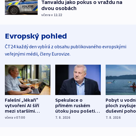
Tanvaldu jako pokus o vraždu na
dvou osobách
včera v 11:22
Evropský pohled
ČT24 každý den vybírá z obsahu publikovaného evropskými
veřejnými médii, členy Eurovize.
Falešní „lékaři“
Spekulace o
Pobyt u vodn
vytvoření AI šíří
přímém ruském
ploch zvyšuje
mezi staršími
útoku jsou pošetilé,
duševní poho
Poláky nebezpečné
míní estonský
ukázala
včera v 07:00
7. 8. 2026
7. 8. 2026
zdravotní rady
bezpečnostní
mezinárodní 
expert