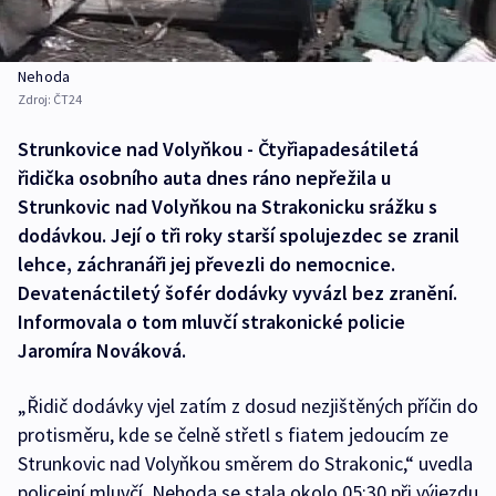
Nehoda
Zdroj:
ČT24
Strunkovice nad Volyňkou - Čtyřiapadesátiletá
řidička osobního auta dnes ráno nepřežila u
Strunkovic nad Volyňkou na Strakonicku srážku s
dodávkou. Její o tři roky starší spolujezdec se zranil
lehce, záchranáři jej převezli do nemocnice.
Devatenáctiletý šofér dodávky vyvázl bez zranění.
Informovala o tom mluvčí strakonické policie
Jaromíra Nováková.
„Řidič dodávky vjel zatím z dosud nezjištěných příčin do
protisměru, kde se čelně střetl s fiatem jedoucím ze
Strunkovic nad Volyňkou směrem do Strakonic,“ uvedla
policejní mluvčí. Nehoda se stala okolo 05:30 při výjezdu