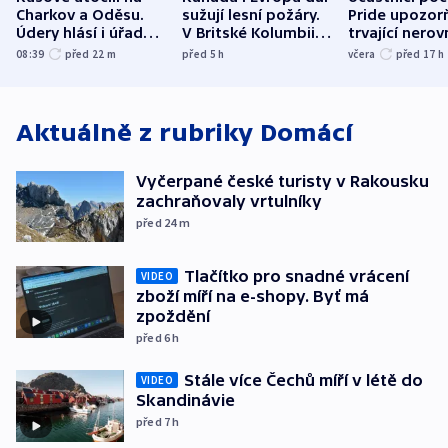
Charkov a Oděsu.
sužují lesní požáry.
Pride upozorň
Údery hlásí i úřady v
V Britské Kolumbii
trvající nerov
Bělgorodu
evakuovali tisíce lidí
společensko
08:39
před 22
m
před 5
h
včera
před 17
h
atmosféru
Aktuálně z rubriky
Domácí
Vyčerpané české turisty v Rakousku
zachraňovaly vrtulníky
před 24
m
Tlačítko pro snadné vrácení
VIDEO
zboží míří na e-shopy. Byť má
zpoždění
před 6
h
Stále více Čechů míří v létě do
VIDEO
Skandinávie
před 7
h