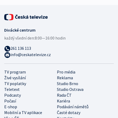
Divácké centrum
každý všední den:
8:00—16:00 hodin
261 136 113
info@ceskatelevize.cz
TV program
Pro média
Živé vysílání
Reklama
TV poplatky
Studio Brno
Teletext
Studio Ostrava
Podcasty
Rada ČT
Počasí
Kariéra
E-shop
Podávání námětů
Mobilní a TV aplikace
Časté dotazy