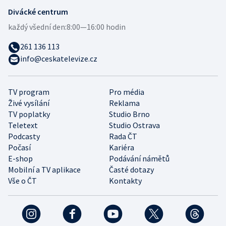
Divácké centrum
každý všední den:
8:00—16:00 hodin
261 136 113
info@ceskatelevize.cz
TV program
Pro média
Živé vysílání
Reklama
TV poplatky
Studio Brno
Teletext
Studio Ostrava
Podcasty
Rada ČT
Počasí
Kariéra
E-shop
Podávání námětů
Mobilní a TV aplikace
Časté dotazy
Vše o ČT
Kontakty