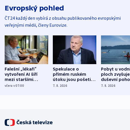
Evropský pohled
ČT24 každý den vybírá z obsahu publikovaného evropskými
veřejnými médii, členy Eurovize.
Falešní „lékaři“
Spekulace o
Pobyt u vodn
vytvoření AI šíří
přímém ruském
ploch zvyšuje
mezi staršími
útoku jsou pošetilé,
duševní poho
Poláky nebezpečné
míní estonský
ukázala
včera v 07:00
7. 8. 2026
7. 8. 2026
zdravotní rady
bezpečnostní
mezinárodní 
expert