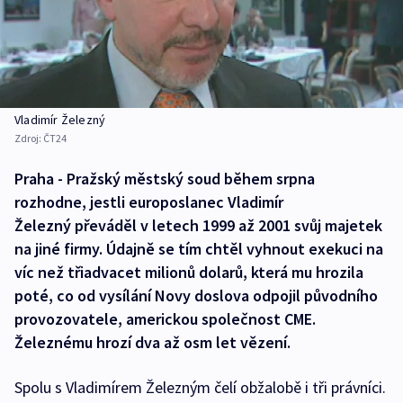
Vladimír Železný
Zdroj:
ČT24
Praha - Pražský městský soud během srpna
rozhodne, jestli europoslanec Vladimír
Železný převáděl v letech 1999 až 2001 svůj majetek
na jiné firmy. Údajně se tím chtěl vyhnout exekuci na
víc než třiadvacet milionů dolarů, která mu hrozila
poté, co od vysílání Novy doslova odpojil původního
provozovatele, americkou společnost CME.
Železnému hrozí dva až osm let vězení.
Spolu s Vladimírem Železným čelí obžalobě i tři právníci.