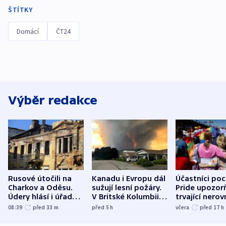
ŠTÍTKY
Domácí
ČT24
Výběr redakce
Rusové útočili na
Kanadu i Evropu dál
Účastníci po
Charkov a Oděsu.
sužují lesní požáry.
Pride upozorň
Údery hlásí i úřady v
V Britské Kolumbii
trvající nerov
Bělgorodu
evakuovali tisíce lidí
společensko
08:39
před 33
m
před 5
h
včera
před 17
h
atmosféru