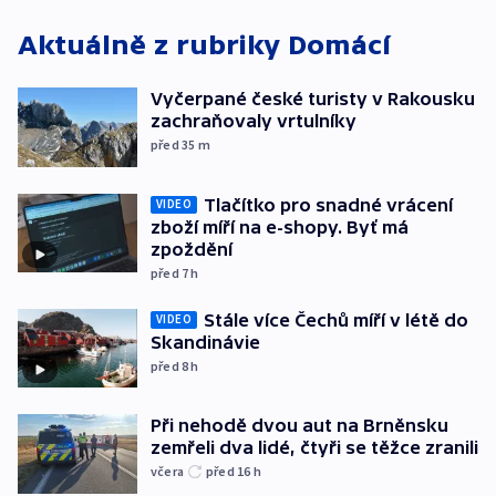
Aktuálně z rubriky
Domácí
Vyčerpané české turisty v Rakousku
zachraňovaly vrtulníky
před 35
m
Tlačítko pro snadné vrácení
VIDEO
zboží míří na e-shopy. Byť má
zpoždění
před 7
h
Stále více Čechů míří v létě do
VIDEO
Skandinávie
před 8
h
Při nehodě dvou aut na Brněnsku
zemřeli dva lidé, čtyři se těžce zranili
včera
před 16
h