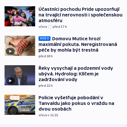
Účastníci pochodu Pride upozorňují
na trvající nerovnosti i společenskou
atmosféru
včera
před 17
h
Domovu Mutice hrozí
VIDEO
maximální pokuta. Neregistrovaná
péče by mohla být trestná
před 18
h
Řeky vysychají a podzemní vody
ubývá. Hydrolog: Klíčem je
zadržování vody
před 22
h
Policie vyšetřuje pobodání v
Tanvaldu jako pokus o vraždu na
dvou osobách
včera v 11:22