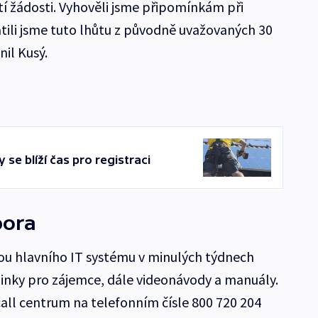
etí žádosti. Vyhověli jsme připomínkám při
tili jsme tuto lhůtu z původně uvažovaných 30
il Kusý.
 se blíží čas pro registraci
pora
ou hlavního IT systému v minulých týdnech
linky pro zájemce, dále videonávody a manuály.
all centrum na telefonním čísle 800 720 204