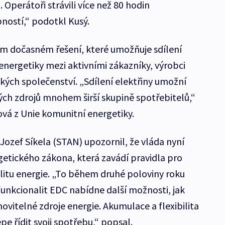
. Operátoři strávili více než 80 hodin
ností,“ podotkl Kusý.
ém dočasném řešení, které umožňuje sdílení
energetiky mezi aktivními zákazníky, výrobci
ckých společenství. „Sdílení elektřiny umožní
ých zdrojů mnohem širší skupině spotřebitelů,“
ová z Unie komunitní energetiky.
Jozef Síkela (STAN) upozornil, že vláda nyní
getického zákona, která zavádí pravidla pro
ilitu energie. „To během druhé poloviny roku
funkcionalit EDC nabídne další možnosti, jak
novitelné zdroje energie. Akumulace a flexibilita
e řídit svoji spotřebu,“ popsal.