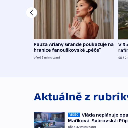
Pauza Ariany Grande poukazuje na
V Ru
hranice fanouškovské „péče“
rafi
před 5
minutami
08:52
Aktuálně z rubri
Vláda neplánuje opa
VIDEO
Maříková. Svárovská: Při
před 42
minutami