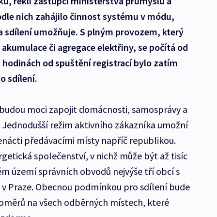
u, řekli zástupci ministerstva průmyslu a
le nich zahájilo činnost systému v módu,
 a sdílení umožňuje. S plným provozem, který
akumulace či agregace elektřiny, se počítá od
i hodinách od spuštění registrací bylo zatím
 sdílení.
 budou moci zapojit domácnosti, samosprávy a
h. Jednodušší režim aktivního zákazníka umožní
denácti předávacími místy napříč republikou.
getická společenství, v nichž může být až tisíc
ém území správních obvodů nejvýše tří obcí s
 v Praze. Obecnou podmínkou pro sdílení bude
oměrů na všech odběrných místech, které