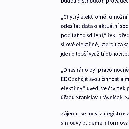
budou distributoři provádět
„Chytrý elektroměr umožní 
odesílat data o aktuální s
počítat to sdílení,“ řekl př
silové elektřině, kterou zá
jde i o lepší využití obnovite
„Dnes ráno byl pravomocně 
EDC zahájit svou činnost a m
elektřiny,“ uvedl ve čtvrte
úřadu Stanislav Trávníček. S
Zájemci se musí zaregistrov
smlouvy budeme informovat 