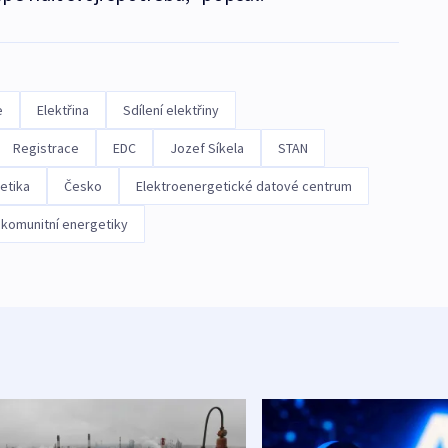
e
Elektřina
Sdílení elektřiny
Registrace
EDC
Jozef Síkela
STAN
etika
Česko
Elektroenergetické datové centrum
 komunitní energetiky