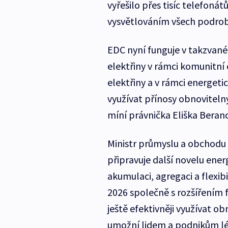
vyřešilo přes tisíc telefonátů
vysvětlováním všech podrob
EDC nyní funguje v takzvan
elektřiny v rámci komunitní 
elektřiny a v rámci energeti
využívat přínosy obnoviteln
míní právnička Eliška Beran
Ministr průmyslu a obchodu 
připravuje další novelu ener
akumulaci, agregaci a flexib
2026 společně s rozšířením 
ještě efektivněji využívat ob
umožní lidem a podnikům lép