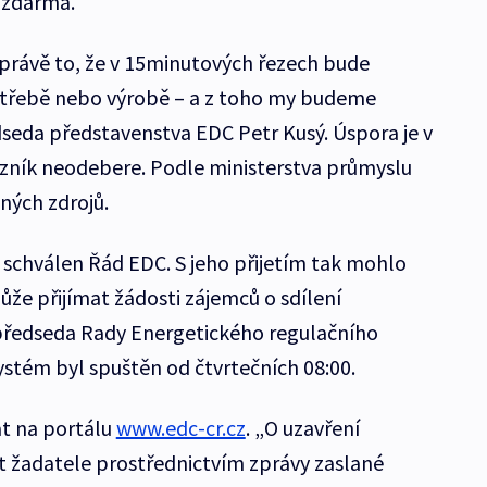
 zdarma.
právě to, že v 15minutových řezech bude
potřebě nebo výrobě – a z toho my budeme
edseda představenstva EDC Petr Kusý. Úspora je v
kazník neodebere. Podle ministerstva průmyslu
lných zdrojů.
schválen Řád EDC. S jeho přijetím tak mohlo
ůže přijímat žádosti zájemců o sdílení
k předseda Rady Energetického regulačního
ystém byl spuštěn od čtvrtečních 08:00.
at na portálu
www.edc-cr.cz
. „O uzavření
žadatele prostřednictvím zprávy zaslané