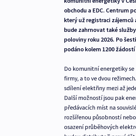
komunitní energetiky v Česk
obchodu a EDC. Centrum pod
který už registraci zájemců
bude zahrnovat také služby 
poloviny roku 2026. Po šest
podáno kolem 1200 žádostí o
Do komunitní energetiky se
firmy, a to ve dvou režimec
sdílení elektřiny mezi až je
Další možností jsou pak ener
předávacích míst na souvisl
rozšířenou působností nebo
osazení průběhových elektr