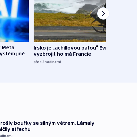
y Meta
Irsko je „achillovou patou“ Evropy,
VIDEO
systém jiné
vyzbrojit ho má Francie
pravi
před 2
hodinami
před 3
prošly bouřky se silným větrem. Lámaly
ičily střechu
odinami