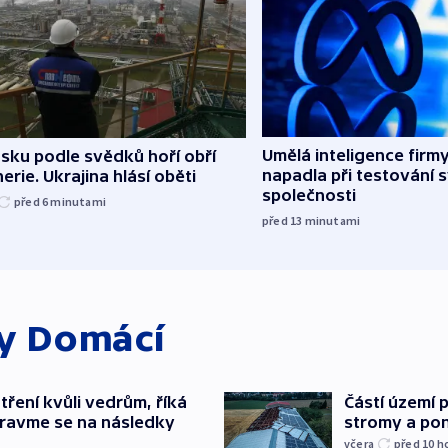
Umělá inteligence firm
sku podle svědků hoří obří
napadla při testování 
nerie. Ukrajina hlásí oběti
společnosti
před 6
minutami
před 13
minutami
ky
Domácí
tření kvůli vedrům, říká
Částí území 
pravme se na následky
stromy a pon
včera
před 10
h