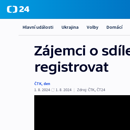
Hlavní události
Ukrajina
Volby
Domácí
Zájemci o sdíl
registrovat
ČTK
,
den
1. 8. 2024
1. 8. 2024
|
Zdroj:
ČTK
,
ČT24