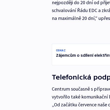
nejpozději do 20 dní od přij
schvalování Řádu EDC a zkrá
na maximálně 20 dní,“ upřesn
ODKAZ
Zájemcům o sdílení elektřiny
Telefonická pod
Centrum současně s příprav
vytvořilo také komunikační 
„Od začátku července naše c