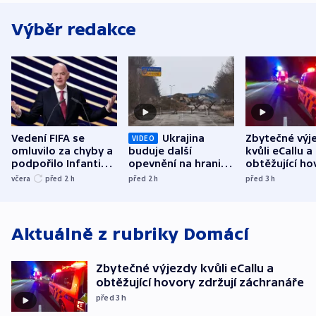
Výběr redakce
Vedení FIFA se
Ukrajina
Zbytečné výj
VIDEO
omluvilo za chyby a
buduje další
kvůli eCallu a
podpořilo Infantina.
opevnění na hranici
obtěžující ho
UEFA trvá na
s Běloruskem
zdržují záchr
včera
před 2
h
před 2
h
před 3
h
bojkotu
Aktuálně z rubriky
Domácí
Zbytečné výjezdy kvůli eCallu a
obtěžující hovory zdržují záchranáře
před 3
h