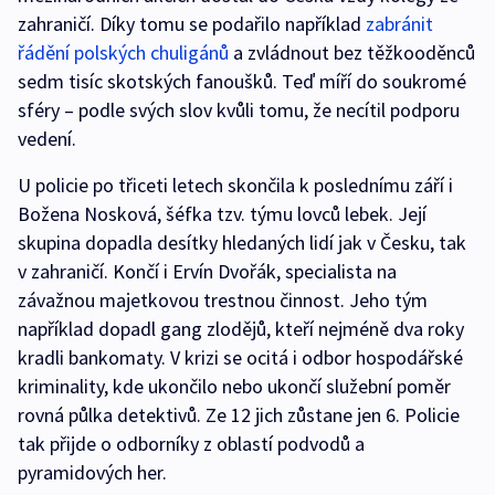
zahraničí. Díky tomu se podařilo například
zabránit
řádění polských chuligánů
a zvládnout bez těžkooděnců
sedm tisíc skotských fanoušků. Teď míří do soukromé
sféry – podle svých slov kvůli tomu, že necítil podporu
vedení.
U policie po třiceti letech skončila k poslednímu září i
Božena Nosková, šéfka tzv. týmu lovců lebek. Její
skupina dopadla desítky hledaných lidí jak v Česku, tak
v zahraničí. Končí i Ervín Dvořák, specialista na
závažnou majetkovou trestnou činnost. Jeho tým
například dopadl gang zlodějů, kteří nejméně dva roky
kradli bankomaty. V krizi se ocitá i odbor hospodářské
kriminality, kde ukončilo nebo ukončí služební poměr
rovná půlka detektivů. Ze 12 jich zůstane jen 6. Policie
tak přijde o odborníky z oblastí podvodů a
pyramidových her.