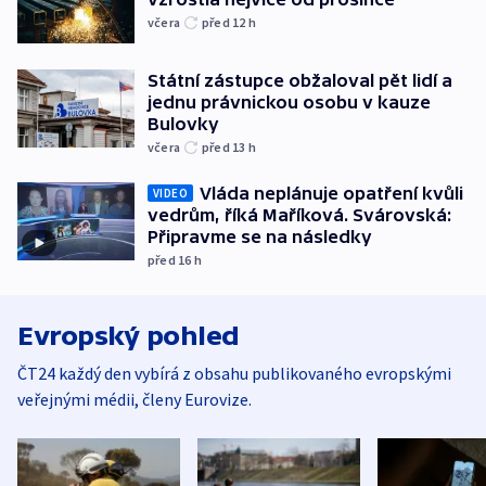
včera
před 12
h
Státní zástupce obžaloval pět lidí a
jednu právnickou osobu v kauze
Bulovky
včera
před 13
h
Vláda neplánuje opatření kvůli
VIDEO
vedrům, říká Maříková. Svárovská:
Připravme se na následky
před 16
h
Evropský pohled
ČT24 každý den vybírá z obsahu publikovaného evropskými
veřejnými médii, členy Eurovize.