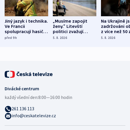
Jiný jazyk i technika.
„Musíme zapojit
Na Ukrajině j
Ve Francii
ženy.“ Litevští
zadržováni o
spolupracují hasiči z
politici zvažují
z více než 50 
různých zemí
dohodu o
Bojovali na s
před 9
h
5. 8. 2026
5. 8. 2026
demografii
Ruska
Divácké centrum
každý všední den:
8:00—16:00 hodin
261 136 113
info@ceskatelevize.cz