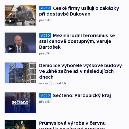
České firmy usilují o zakázky
VIDEO
při dostavbě Dukovan
před 4
h
Mezinárodní terorismus se
VIDEO
stal cenově dostupným, varuje
Bartošek
před 5
h
Demolice vyhořelé výškové budovy
ve Zlíně začne až v následujících
dnech
včera
před 8
h
Sečteno: Pardubický kraj
VIDEO
před 9
h
Průmyslová výroba v červnu
vzrostla nejvíce od prosince