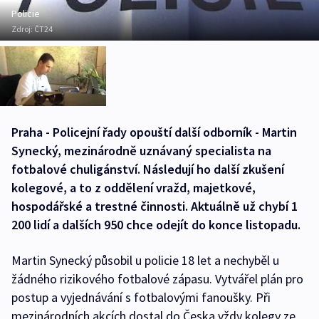
Policie
Zdroj:
ČT24
Praha - Policejní řady opouští další odborník - Martin
Synecký, mezinárodně uznávaný specialista na
fotbalové chuligánství. Následují ho další zkušení
kolegové, a to z oddělení vražd, majetkové,
hospodářské a trestné činnosti. Aktuálně už chybí 1
200 lidí a dalších 950 chce odejít do konce listopadu.
Martin Synecký působil u policie 18 let a nechyběl u
žádného rizikového fotbalové zápasu. Vytvářel plán pro
postup a vyjednávání s fotbalovými fanoušky. Při
mezinárodních akcích dostal do Česka vždy kolegy ze