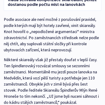
dostanou podle počtu míst na lanovkách
Podle asociace ale není možné z porušování pravidel,
podle kterých mají být hotely zavřené, vinit skiareály.
Knot hovořil o „nepodložené argumentaci“ ministra
zdravotnictví. Po zaměstnancích středisek nelze podle
něj chtít, aby suplovali státní složky při kontrole
ubytovacích zařízení, která neprovozují.
Některé skiareály však již přestaly doufat v lepší časy.
Ten špindlerovský rozvázal smlouvy se sezonními
zaměstnanci. Momentálně mu jezdí pouze lanovka na
Medvědín, která vozí pěší turisty a potřebuje jen 110
zaměstnanců. Obvykle jich v zimě bývá přes šest
stovek. Podle ředitele Skiareálu Špindlerův Mlýn René
Hroneše to tím nekončí. „Už jsme byli nuceni sáhnout i
do kádru stálých zaměstnanců,“ poukázal.