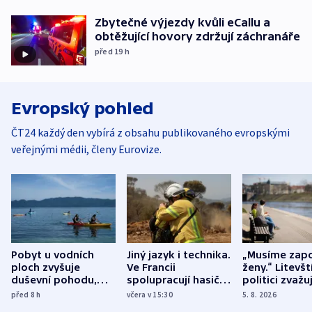
Zbytečné výjezdy kvůli eCallu a
obtěžující hovory zdržují záchranáře
před 19
h
Evropský pohled
ČT24 každý den vybírá z obsahu publikovaného evropskými
veřejnými médii, členy Eurovize.
Pobyt u vodních
Jiný jazyk i technika.
„Musíme zapo
ploch zvyšuje
Ve Francii
ženy.“ Litevšt
duševní pohodu,
spolupracují hasiči z
politici zvažuj
ukázala
různých zemí
dohodu o
před 8
h
včera v 15:30
5. 8. 2026
mezinárodní studie
demografii