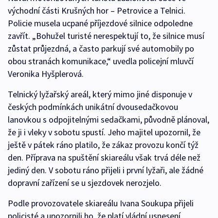
východní části Krušných hor – Petrovice a Telnici.
Policie musela ucpané příjezdové silnice odpoledne
zavřít. „Bohužel turisté nerespektují to, že silnice musí
zůstat průjezdná, a často parkují své automobily po
obou stranách komunikace,“ uvedla policejní mluvčí
Veronika Hyšplerová.
Telnický lyžařský areál, který mimo jiné disponuje v
českých podmínkách unikátní dvousedačkovou
lanovkou s odpojitelnými sedačkami, původně plánoval,
že ji i vleky v sobotu spustí. Jeho majitel upozornil, že
ještě v pátek ráno platilo, že zákaz provozu končí týž
den. Příprava na spuštění skiareálu však trvá déle než
jediný den. V sobotu ráno přijeli i první lyžaři, ale žádné
dopravní zařízení se u sjezdovek nerozjelo.
Podle provozovatele skiareálu Ivana Soukupa přijeli
policisté a upozornili ho, že platí vládní usnesení