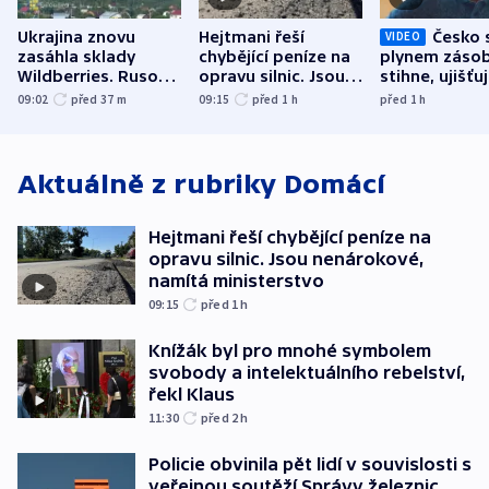
Ukrajina znovu
Hejtmani řeší
Česko 
VIDEO
zasáhla sklady
chybějící peníze na
plynem zásob
Wildberries. Rusové
opravu silnic. Jsou
stihne, ujišťu
útočili v Charkovské
nenárokové, namítá
expert. Sníže
09:02
před 37
m
09:15
před 1
h
před 1
h
oblasti
ministerstvo
však slíbit ne
Aktuálně z rubriky
Domácí
Hejtmani řeší chybějící peníze na
opravu silnic. Jsou nenárokové,
namítá ministerstvo
09:15
před 1
h
Knížák byl pro mnohé symbolem
svobody a intelektuálního rebelství,
řekl Klaus
11:30
před 2
h
Policie obvinila pět lidí v souvislosti s
veřejnou soutěží Správy železnic