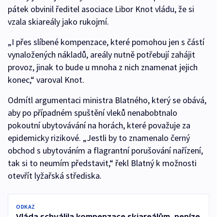
pátek obvinil ředitel asociace Libor Knot vládu, že si
vzala skiareály jako rukojmí.
„I přes slíbené kompenzace, které pomohou jen s částí
vynaložených nákladů, areály nutně potřebují zahájit
provoz, jinak to bude u mnoha z nich znamenat jejich
konec,“ varoval Knot.
Odmítl argumentaci ministra Blatného, který se obává,
aby po případném spuštění vleků nenabobtnalo
pokoutní ubytovávání na horách, které považuje za
epidemicky rizikové. „Jestli by to znamenalo černý
obchod s ubytováním a flagrantní porušování nařízení,
tak si to neumím představit,“ řekl Blatný k možnosti
otevřít lyžařská střediska.
ODKAZ
Vláda schválila kompenzace skiareálům, peníze