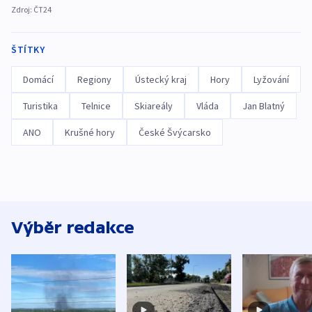
Zdroj:
ČT24
ŠTÍTKY
Domácí
Regiony
Ústecký kraj
Hory
Lyžování
Turistika
Telnice
Skiareály
Vláda
Jan Blatný
ANO
Krušné hory
České Švýcarsko
Výběr redakce