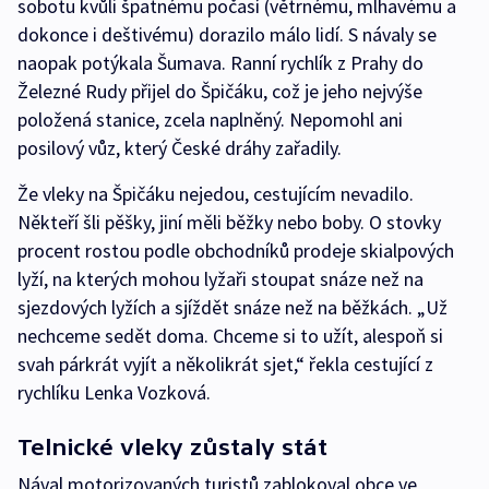
sobotu kvůli špatnému počasí (větrnému, mlhavému a
dokonce i deštivému) dorazilo málo lidí. S návaly se
naopak potýkala Šumava. Ranní rychlík z Prahy do
Železné Rudy přijel do Špičáku, což je jeho nejvýše
položená stanice, zcela naplněný. Nepomohl ani
posilový vůz, který České dráhy zařadily.
Že vleky na Špičáku nejedou, cestujícím nevadilo.
Někteří šli pěšky, jiní měli běžky nebo boby. O stovky
procent rostou podle obchodníků prodeje skialpových
lyží, na kterých mohou lyžaři stoupat snáze než na
sjezdových lyžích a sjíždět snáze než na běžkách. „Už
nechceme sedět doma. Chceme si to užít, alespoň si
svah párkrát vyjít a několikrát sjet,“ řekla cestující z
rychlíku Lenka Vozková.
Telnické vleky zůstaly stát
Nával motorizovaných turistů zablokoval obce ve