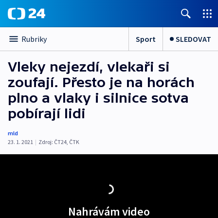
Sport
SLEDOVAT
Rubriky
Vleky nejezdí, vlekaři si
zoufají. Přesto je na horách
plno a vlaky i silnice sotva
pobírají lidi
mld
23. 1. 2021
|
Zdroj:
ČT24
,
ČTK
Nahrávám video