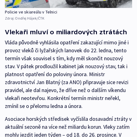
Policie ve skiareálu v Telnici
Zdroj:
Ondřej Hájek/ČTK
Vlekaři mluví o miliardových ztrátách
Vláda původně vyhlásila opatření zakazující mimo jiné i
provoz vleků či lyžařských lanovek do 22. ledna, tento
termín však souvisel s tím, kdy měl skončit nouzový
stav. V pátek prodloužil kabinet jak nouzový stav, tak i
platnost opatření do poloviny února. Ministr
zdravotnictví Jan Blatný (za ANO) připravuje sice revizi
pravidel, ale dal najevo, že dříve než o dalším víkendu
vlekaři neotevřou. Konkrétní termín ministr neřekl,
zmínil se o přelomu ledna a února.
Asociace horských středisek vyčíslila dosavadní ztráty v
aktuální sezoně na více než miliardu korun. Vleky zatím
mohly jezdit jeden týden – od 18. do 26. prosince. V