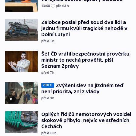
13:08
před 3
h
Žalobce poslal před soud dva lidi a
jednu firmu kvůli tragické nehodě v
Dolní Lutyni
před 3
h
Šéf ČD vrátil bezpečnostní prověrku,
ministr to nechá prověřit, píší
Seznam Zprávy
před 7
h
Zvýšení slev na jízdném teď
VIDEO
není priorita, zní z vlády
před 9
h
Opilých řidičů nemotorových vozidel
skokově přibylo, nejvíc ve středních
Čechách
před 10
h