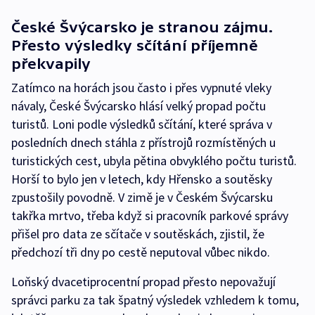
České Švýcarsko je stranou zájmu.
Přesto výsledky sčítání příjemně
překvapily
Zatímco na horách jsou často i přes vypnuté vleky
návaly, České Švýcarsko hlásí velký propad počtu
turistů. Loni podle výsledků sčítání, které správa v
posledních dnech stáhla z přístrojů rozmístěných u
turistických cest, ubyla pětina obvyklého počtu turistů.
Horší to bylo jen v letech, kdy Hřensko a soutěsky
zpustošily povodně. V zimě je v Českém Švýcarsku
takřka mrtvo, třeba když si pracovník parkové správy
přišel pro data ze sčítače v soutěskách, zjistil, že
předchozí tři dny po cestě neputoval vůbec nikdo.
Loňský dvacetiprocentní propad přesto nepovažují
správci parku za tak špatný výsledek vzhledem k tomu,