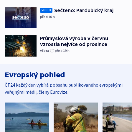
Sečteno: Pardubický kraj
VIDEO
před 16
h
Průmyslová výroba v červnu
vzrostla nejvíce od prosince
včera
před 19
h
Evropský pohled
ČT24 každý den vybírá z obsahu publikovaného evropskými
veřejnými médii, členy Eurovize.