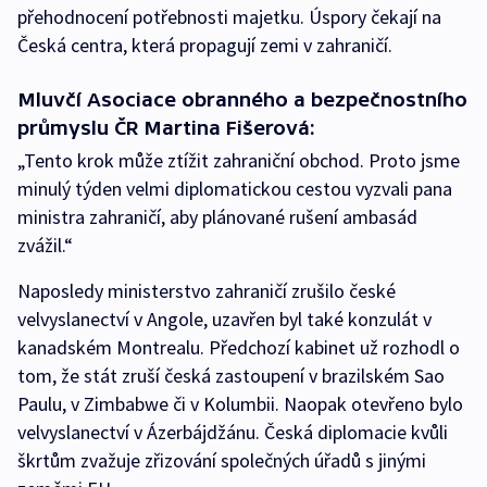
přehodnocení potřebnosti majetku. Úspory čekají na
Česká centra, která propagují zemi v zahraničí.
Mluvčí Asociace obranného a bezpečnostního
průmyslu ČR Martina Fišerová:
„Tento krok může ztížit zahraniční obchod. Proto jsme
minulý týden velmi diplomatickou cestou vyzvali pana
ministra zahraničí, aby plánované rušení ambasád
zvážil.“
Naposledy ministerstvo zahraničí zrušilo české
velvyslanectví v Angole, uzavřen byl také konzulát v
kanadském Montrealu. Předchozí kabinet už rozhodl o
tom, že stát zruší česká zastoupení v brazilském Sao
Paulu, v Zimbabwe či v Kolumbii. Naopak otevřeno bylo
velvyslanectví v Ázerbájdžánu. Česká diplomacie kvůli
škrtům zvažuje zřizování společných úřadů s jinými