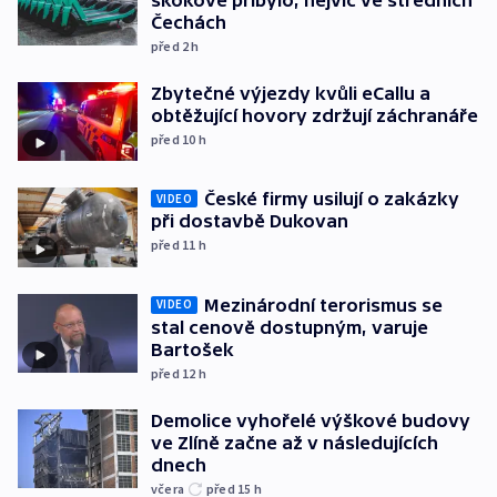
Čechách
před 2
h
Zbytečné výjezdy kvůli eCallu a
obtěžující hovory zdržují záchranáře
před 10
h
České firmy usilují o zakázky
VIDEO
při dostavbě Dukovan
před 11
h
Mezinárodní terorismus se
VIDEO
stal cenově dostupným, varuje
Bartošek
před 12
h
Demolice vyhořelé výškové budovy
ve Zlíně začne až v následujících
dnech
včera
před 15
h