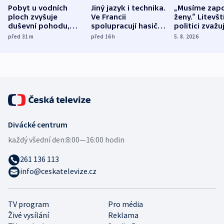
Pobyt u vodních
Jiný jazyk i technika.
„Musíme zapo
ploch zvyšuje
Ve Francii
ženy.“ Litevšt
duševní pohodu,
spolupracují hasiči z
politici zvažuj
ukázala
různých zemí
dohodu o
před 31
m
před 16
h
5. 8. 2026
mezinárodní studie
demografii
Divácké centrum
každý všední den:
8:00—16:00 hodin
261 136 113
info@ceskatelevize.cz
TV program
Pro média
Živé vysílání
Reklama