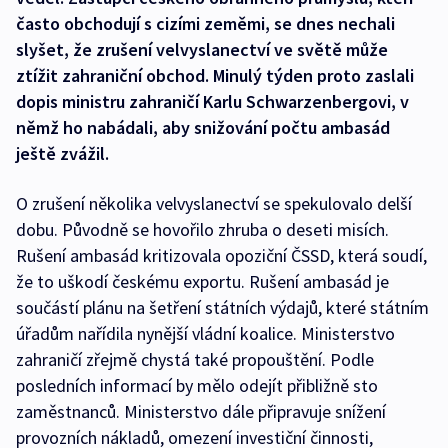
často obchodují s cizími zeměmi, se dnes nechali
slyšet, že zrušení velvyslanectví ve světě může
ztížit zahraniční obchod. Minulý týden proto zaslali
dopis ministru zahraničí Karlu Schwarzenbergovi, v
němž ho nabádali, aby snižování počtu ambasád
ještě zvážil.
O zrušení několika velvyslanectví se spekulovalo delší
dobu. Původně se hovořilo zhruba o deseti misích.
Rušení ambasád kritizovala opoziční ČSSD, která soudí,
že to uškodí českému exportu. Rušení ambasád je
součástí plánu na šetření státních výdajů, které státním
úřadům nařídila nynější vládní koalice. Ministerstvo
zahraničí zřejmě chystá také propouštění. Podle
posledních informací by mělo odejít přibližně sto
zaměstnanců. Ministerstvo dále připravuje snížení
provozních nákladů, omezení investiční činnosti,