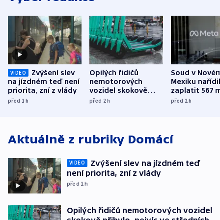
Zvýšení slev
Opilých řidičů
Soud v Nové
VIDEO
na jízdném teď není
nemotorových
Mexiku nařídi
priorita, zní z vlády
vozidel skokově
zaplatit 567 
přibylo, nejvíc ve
dolarů kvůli 
před 1
h
před 2
h
před 2
h
středních Čechách
způsobené d
Aktuálně z rubriky
Domácí
Zvýšení slev na jízdném teď
VIDEO
není priorita, zní z vlády
před 1
h
Opilých řidičů nemotorových vozidel
skokově přibylo, nejvíc ve středních