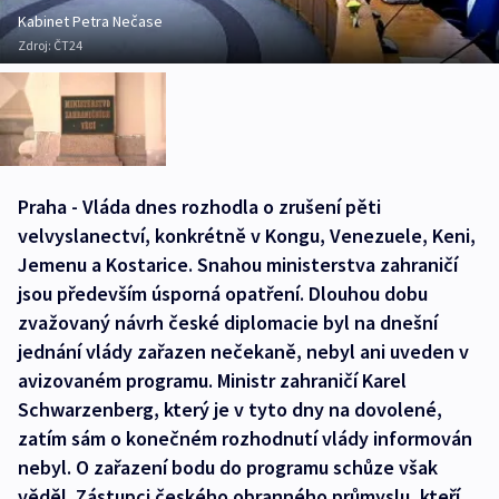
Kabinet Petra Nečase
Zdroj:
ČT24
Praha - Vláda dnes rozhodla o zrušení pěti
velvyslanectví, konkrétně v Kongu, Venezuele, Keni,
Jemenu a Kostarice. Snahou ministerstva zahraničí
jsou především úsporná opatření. Dlouhou dobu
zvažovaný návrh české diplomacie byl na dnešní
jednání vlády zařazen nečekaně, nebyl ani uveden v
avizovaném programu. Ministr zahraničí Karel
Schwarzenberg, který je v tyto dny na dovolené,
zatím sám o konečném rozhodnutí vlády informován
nebyl. O zařazení bodu do programu schůze však
věděl. Zástupci českého obranného průmyslu, kteří