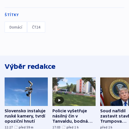
ŠTÍTKY
Domácí
ČT24
Výběr redakce
Slovensko instaluje
Policie vyšetřuje
Soud nařídil
ruské kamery, tvrdí
násilný čin v
zastavit stav
opoziční hnutí
Tanvaldu, bodná
Trumpova
zranění při něm
tanečního sá
12:27
před 59
m
17:03
před 1
h
před 1
h