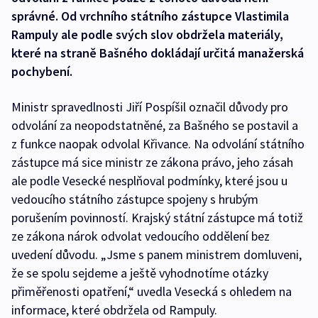
správné. Od vrchního státního zástupce Vlastimila
Rampuly ale podle svých slov obdržela materiály,
které na straně Bašného dokládají určitá manažerská
pochybení.
Ministr spravedlnosti Jiří Pospíšil označil důvody pro
odvolání za neopodstatněné, za Bašného se postavil a
z funkce naopak odvolal Křivance. Na odvolání státního
zástupce má sice ministr ze zákona právo, jeho zásah
ale podle Vesecké nesplňoval podmínky, které jsou u
vedoucího státního zástupce spojeny s hrubým
porušením povinností. Krajský státní zástupce má totiž
ze zákona nárok odvolat vedoucího oddělení bez
uvedení důvodu. „Jsme s panem ministrem domluveni,
že se spolu sejdeme a ještě vyhodnotíme otázky
přiměřenosti opatření,“ uvedla Vesecká s ohledem na
informace, které obdržela od Rampuly.