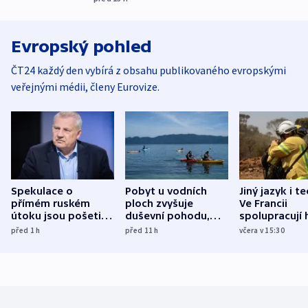
Evropský pohled
ČT24 každý den vybírá z obsahu publikovaného evropskými
veřejnými médii, členy Eurovize.
Spekulace o
Pobyt u vodních
Jiný jazyk i t
přímém ruském
ploch zvyšuje
Ve Francii
útoku jsou pošetilé,
duševní pohodu,
spolupracují h
míní estonský
ukázala
různých zemí
před 1
h
před 11
h
včera v 15:30
bezpečnostní
mezinárodní studie
expert