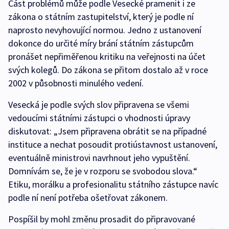
Část problémů může podle Vesecké pramenit i ze
zákona o státním zastupitelství, který je podle ní
naprosto nevyhovující normou. Jedno z ustanovení
dokonce do určité míry brání státním zástupcům
pronášet nepřiměřenou kritiku na veřejnosti na účet
svých kolegů. Do zákona se přitom dostalo až v roce
2002 v působnosti minulého vedení.
Vesecká je podle svých slov připravena se všemi
vedoucími státními zástupci o vhodnosti úpravy
diskutovat: „Jsem připravena obrátit se na případné
instituce a nechat posoudit protiústavnost ustanovení,
eventuálně ministrovi navrhnout jeho vypuštění.
Domnívám se, že je v rozporu se svobodou slova.“
Etiku, morálku a profesionalitu státního zástupce navíc
podle ní není potřeba ošetřovat zákonem.
Pospíšil by mohl změnu prosadit do připravované