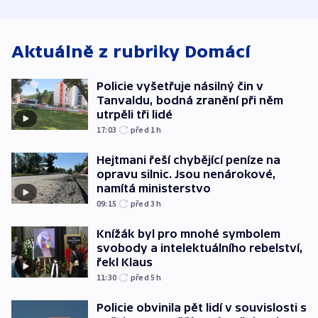
utrpěli tři lidé
Aktuálně z rubriky
Domácí
Policie vyšetřuje násilný čin v
Tanvaldu, bodná zranění při něm
utrpěli tři lidé
17:03
před 1
h
Hejtmani řeší chybějící peníze na
opravu silnic. Jsou nenárokové,
namítá ministerstvo
09:15
před 3
h
Knížák byl pro mnohé symbolem
svobody a intelektuálního rebelství,
řekl Klaus
11:30
před 5
h
Policie obvinila pět lidí v souvislosti s