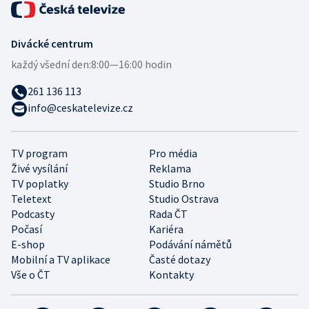
Divácké centrum
každý všední den:
8:00—16:00 hodin
261 136 113
info@ceskatelevize.cz
TV program
Pro média
Živé vysílání
Reklama
TV poplatky
Studio Brno
Teletext
Studio Ostrava
Podcasty
Rada ČT
Počasí
Kariéra
E-shop
Podávání námětů
Mobilní a TV aplikace
Časté dotazy
Vše o ČT
Kontakty