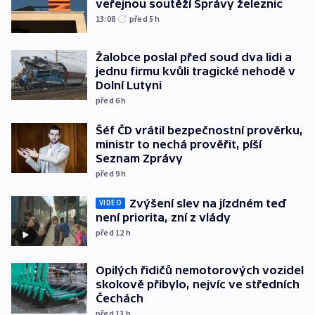
veřejnou soutěží Správy železnic
13:08
před 5
h
Žalobce poslal před soud dva lidi a
jednu firmu kvůli tragické nehodě v
Dolní Lutyni
před 6
h
Šéf ČD vrátil bezpečnostní prověrku,
ministr to nechá prověřit, píší
Seznam Zprávy
před 9
h
Zvýšení slev na jízdném teď
VIDEO
není priorita, zní z vlády
před 12
h
Opilých řidičů nemotorových vozidel
skokově přibylo, nejvíc ve středních
Čechách
před 13
h