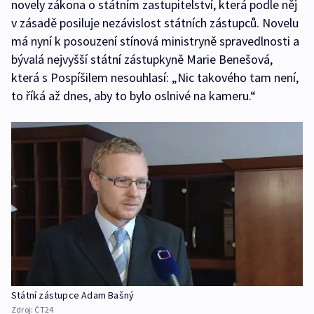
novely zákona o státním zastupitelství, která podle něj
v zásadě posiluje nezávislost státních zástupců. Novelu
má nyní k posouzení stínová ministryně spravedlnosti a
bývalá nejvyšší státní zástupkyně Marie Benešová,
která s Pospíšilem nesouhlasí: „Nic takového tam není,
to říká až dnes, aby to bylo oslnivé na kameru.“
Státní zástupce Adam Bašný
Zdroj:
ČT24