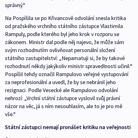
správný.“
Na Pospíšila se po Křivancově odvolání snesla kritika
od pražského vrchního státního zástupce Vlastimila
Rampuly, podle kterého byl jeho krok v rozporu se
zákonem. Ministr dal podle něj najevo, že může sám
svým rozhodnutím ovlivňovat personální složení
státního zastupitelství: „Nepamatuji si, že by takové
rozhodnutí někdy jakýkoliv ministr spravedlnosti učinil.“
Pospíšil tehdy označil Rampulovo veřejné vystupování
za neprofesionální a uvedl, že by se nebránil jeho
rezignaci. Podle Vesecké ale Rampulovo odvolání
nehrozí: „Vrchní státní zástupce vyslovil svůj právní
názor na věc, já s ním nesouhlasím, ale to je pro mě
vše.“
Státní zástupci nemají pronášet kritiku na veřejnosti