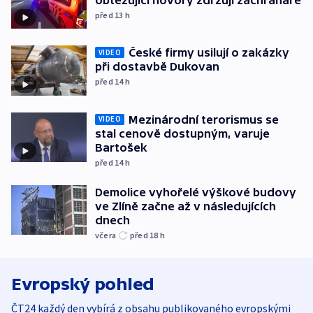
před 13
h
České firmy usilují o zakázky
VIDEO
při dostavbě Dukovan
před 14
h
Mezinárodní terorismus se
VIDEO
stal cenově dostupným, varuje
Bartošek
před 14
h
Demolice vyhořelé výškové budovy
ve Zlíně začne až v následujících
dnech
včera
před 18
h
Evropský pohled
ČT24 každý den vybírá z obsahu publikovaného evropskými