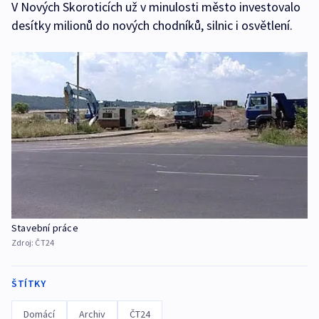
V Nových Skoroticích už v minulosti město investovalo
desítky milionů do nových chodníků, silnic i osvětlení.
Stavební práce
Zdroj:
ČT24
ŠTÍTKY
Domácí
Archiv
ČT24