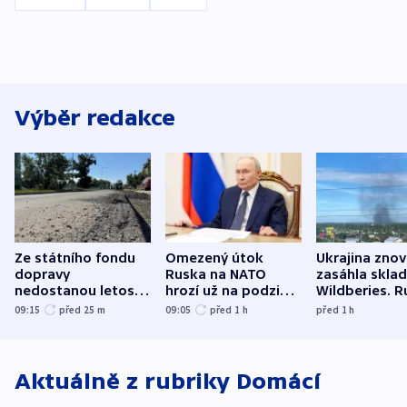
Výběr redakce
Ze státního fondu
Omezený útok
Ukrajina zno
dopravy
Ruska na NATO
zasáhla skla
nedostanou letos
hrozí už na podzim,
Wildberies. 
kraje na silnice ani
varují tajné služby
útočili v Cha
09:15
před 25
m
09:05
před 1
h
před 1
h
korunu, řekl Půta
USA
oblasti
Aktuálně z rubriky
Domácí