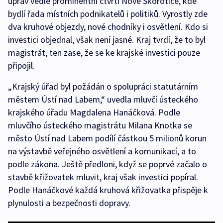
úprav vedle prominentní čtvrti Nové Skorotice, kde
bydlí řada místních podnikatelů i politiků. Vyrostly zde
dva kruhové objezdy, nové chodníky i osvětlení. Kdo si
investici objednal, však není jasné. Kraj tvrdí, že to byl
magistrát, ten zase, že se ke krajské investici pouze
připojil.
„Krajský úřad byl požádán o spolupráci statutárním
městem Ústí nad Labem,“ uvedla mluvčí ústeckého
krajského úřadu Magdalena Hanáčková. Podle
mluvčího ústeckého magistrátu Milana Knotka se
město Ústí nad Labem podílí částkou 5 milionů korun
na výstavbě veřejného osvětlení a komunikací, a to
podle zákona. Ještě předloni, když se poprvé začalo o
stavbě křižovatek mluvit, kraj však investici popíral.
Podle Hanáčkové každá kruhová křižovatka přispěje k
plynulosti a bezpečnosti dopravy.