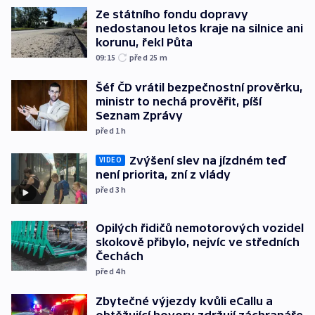
Ze státního fondu dopravy
nedostanou letos kraje na silnice ani
korunu, řekl Půta
09:15
před 25
m
Šéf ČD vrátil bezpečnostní prověrku,
ministr to nechá prověřit, píší
Seznam Zprávy
před 1
h
Zvýšení slev na jízdném teď
VIDEO
není priorita, zní z vlády
před 3
h
Opilých řidičů nemotorových vozidel
skokově přibylo, nejvíc ve středních
Čechách
před 4
h
Zbytečné výjezdy kvůli eCallu a
obtěžující hovory zdržují záchranáře