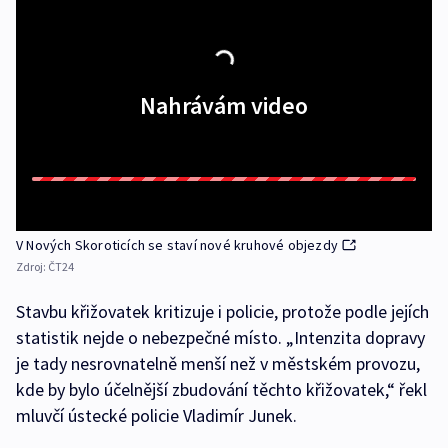
Nahrávám video
V Nových Skoroticích se staví nové kruhové objezdy
Zdroj:
ČT24
Stavbu křižovatek kritizuje i policie, protože podle jejích
statistik nejde o nebezpečné místo. „Intenzita dopravy
je tady nesrovnatelně menší než v městském provozu,
kde by bylo účelnější zbudování těchto křižovatek,“ řekl
mluvčí ústecké policie Vladimír Junek.