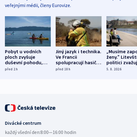
veřejnými médii, členy Eurovize.
Pobyt u vodních
Jiný jazyk i technika.
„Musíme zapo
ploch zvyšuje
Ve Francii
ženy.“ Litevšt
duševní pohodu,
spolupracují hasiči z
politici zvažuj
ukázala
různých zemí
dohodu o
před 2
h
před 18
h
5. 8. 2026
mezinárodní studie
demografii
Divácké centrum
každý všední den:
8:00—16:00 hodin