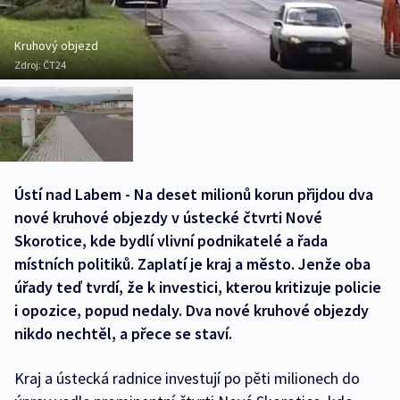
Kruhový objezd
Zdroj:
ČT24
Ústí nad Labem - Na deset milionů korun přijdou dva
nové kruhové objezdy v ústecké čtvrti Nové
Skorotice, kde bydlí vlivní podnikatelé a řada
místních politiků. Zaplatí je kraj a město. Jenže oba
úřady teď tvrdí, že k investici, kterou kritizuje policie
i opozice, popud nedaly. Dva nové kruhové objezdy
nikdo nechtěl, a přece se staví.
Kraj a ústecká radnice investují po pěti milionech do