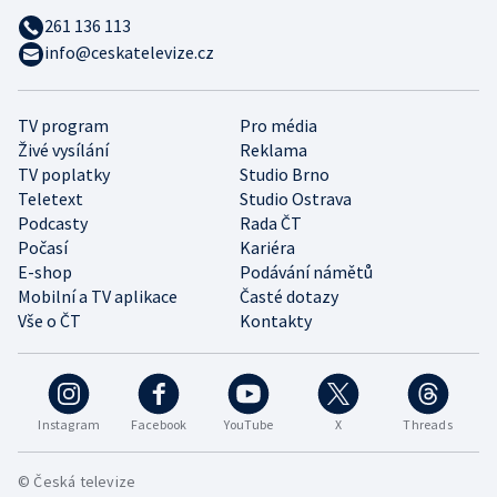
261 136 113
info@ceskatelevize.cz
TV program
Pro média
Živé vysílání
Reklama
TV poplatky
Studio Brno
Teletext
Studio Ostrava
Podcasty
Rada ČT
Počasí
Kariéra
E-shop
Podávání námětů
Mobilní a TV aplikace
Časté dotazy
Vše o ČT
Kontakty
Instagram
Facebook
YouTube
X
Threads
© Česká televize