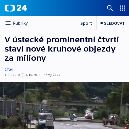
Sport
SLEDOVAT
Rubriky
V ústecké prominentní čtvrti
staví nové kruhové objezdy
za miliony
ČT24
1. 10. 2010
1. 10. 2010
|
Zdroj:
ČT24