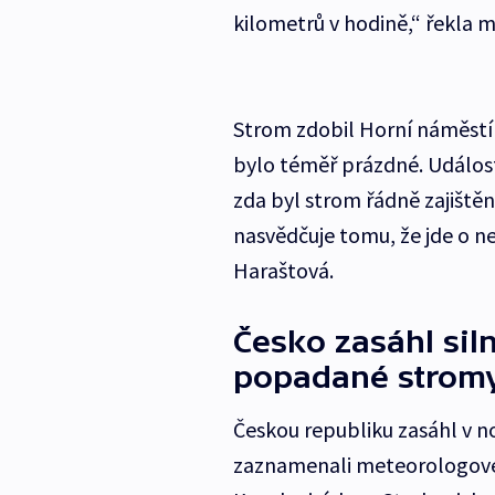
kilometrů v hodině,“ řekla 
Strom zdobil Horní náměstí v
bylo téměř prázdné. Událost
zda byl strom řádně zajiště
nasvědčuje tomu, že jde o n
Haraštová.
Česko zasáhl siln
popadané strom
Českou republiku zasáhl v no
zaznamenali meteorologové n