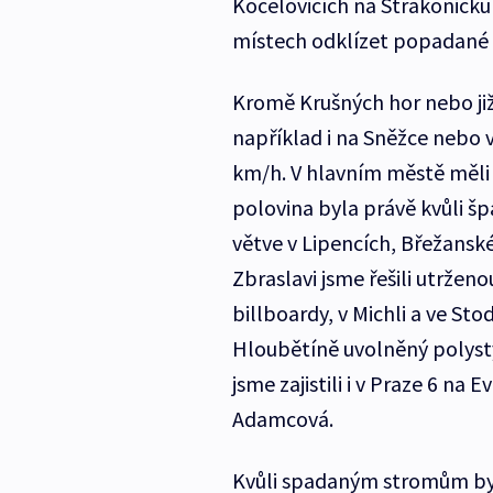
Kocelovicích na Strakonicku
místech odklízet popadané s
Kromě Krušných hor nebo ji
například i na Sněžce nebo v
km/h. V hlavním městě měli h
polovina byla právě kvůli š
větve v Lipencích, Břežanské
Zbraslavi jsme řešili utrže
billboardy, v Michli a ve St
Hloubětíně uvolněný polysty
jsme zajistili i v Praze 6 na
Adamcová.
Kvůli spadaným stromům byl