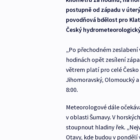
postupně od západu v úterý 
povodňová bdělost pro Klat
Český hydrometeorologický
„Po přechodném zeslabení v
hodinách opět zesílení zápa
větrem platí pro celé Česko 
Jihomoravský, Olomoucký a M
8:00.
Meteorologové dále očekávají
v oblasti Šumavy. V horských
stoupnout hladiny řek. „Nej
Otavy, kde budou v pondělí 