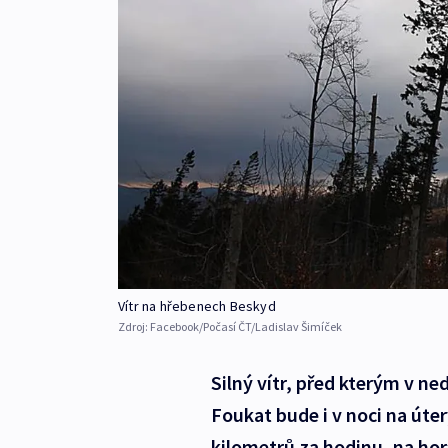
Vítr na hřebenech Beskyd
Zdroj:
Facebook/Počasí ČT/Ladislav Šimíček
Silný vítr, před kterým v n
Foukat bude i v noci na úter
kilometrů za hodinu, na ho