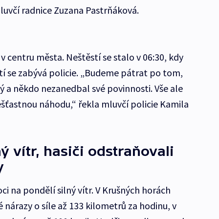
mluvčí radnice Zuzana Pastrňáková.
 centru města. Neštěstí se stalo v 06:30, kdy
í se zabývá policie. „Budeme pátrat po tom,
ný a někdo nezanedbal své povinnosti. Vše ale
ešťastnou náhodu,“ řekla mluvčí policie Kamila
ý vítr, hasiči odstraňovali
y
ci na pondělí silný vítr. V Krušných horách
árazy o síle až 133 kilometrů za hodinu, v