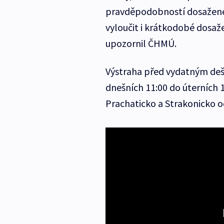
pravděpodobností dosažené 
vyloučit i krátkodobé dosaž
upozornil ČHMÚ.
Výstraha před vydatným deš
dnešních 11:00 do úterních 
Prachaticko a Strakonicko o