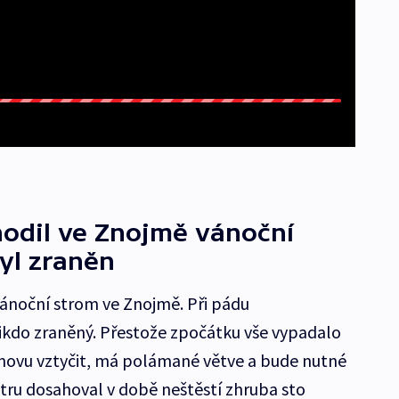
shodil ve Znojmě vánoční
yl zraněn
 vánoční strom ve Znojmě. Při pádu
ikdo zraněný. Přestože zpočátku vše vypadalo
novu vztyčit, má polámané větve a bude nutné
ětru dosahoval v době neštěstí zhruba sto