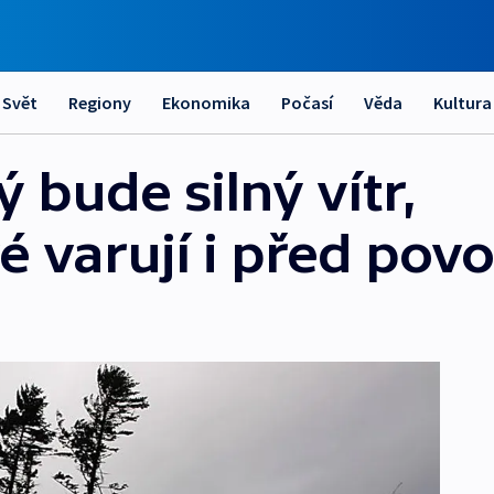
Svět
Regiony
Ekonomika
Počasí
Věda
Kultura
ý bude silný vítr,
 varují i před pov