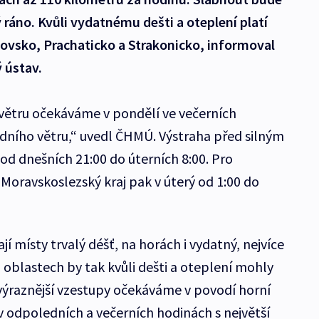
ráno. Kvůli vydatnému dešti a oteplení platí
ovsko, Prachaticko a Strakonicko, informoval
 ústav.
ětru očekáváme v pondělí ve večerních
dního větru,“ uvedl ČHMÚ. Výstraha před silným
od dnešních 21:00 do úterních 8:00. Pro
oravskoslezský kraj pak v úterý od 1:00 do
 místy trvalý déšť, na horách i vydatný, nejvíce
 oblastech by tak kvůli dešti a oteplení mohly
výraznější vzestupy očekáváme v povodí horní
v odpoledních a večerních hodinách s největší