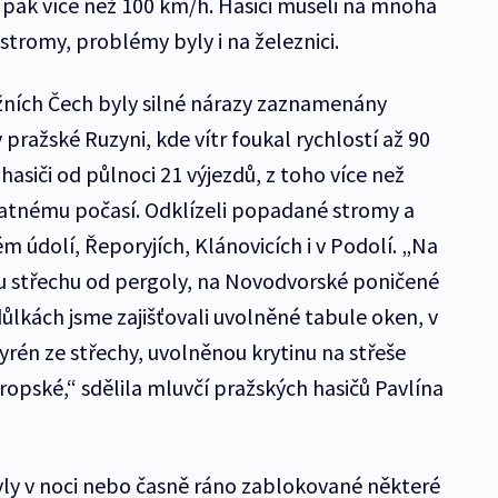
 pak více než 100 km/h. Hasiči museli na mnoha
tromy, problémy byly i na železnici.
žních Čech byly silné nárazy zaznamenány
 pražské Ruzyni, kde vítr foukal rychlostí až 90
asiči od půlnoci 21 výjezdů, z toho více než
patnému počasí. Odklízeli popadané stromy a
m údolí, Řeporyjích, Klánovicích i v Podolí. „Na
nou střechu od pergoly, na Novodvorské poničené
odůlkách jsme zajišťovali uvolněné tabule oken, v
rén ze střechy, uvolněnou krytinu na střeše
 Evropské,“ sdělila mluvčí pražských hasičů Pavlína
y v noci nebo časně ráno zablokované některé