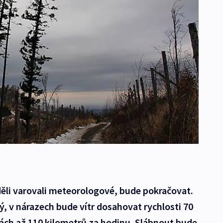
eděli varovali meteorologové, bude pokračovat.
ý, v nárazech bude vítr dosahovat rychlosti 70
rách až 110 kilometrů za hodinu. Slábnout bude