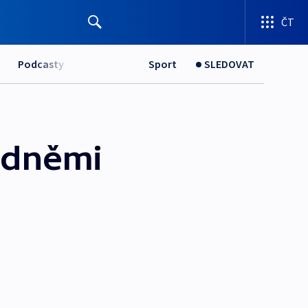
ČT
Podcasty
Sport
SLEDOVAT
odněmi