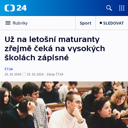
Sport
SLEDOVAT
Rubriky
Už na letošní maturanty
zřejmě čeká na vysokých
školách zápisné
ČT24
25. 10. 2010
25. 10. 2010
|
Zdroj:
ČT24