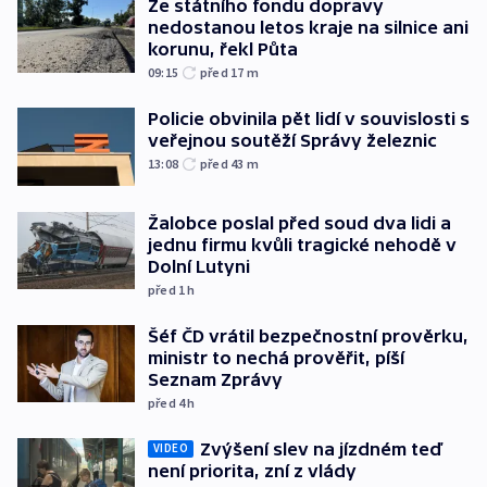
Ze státního fondu dopravy
nedostanou letos kraje na silnice ani
korunu, řekl Půta
09:15
před 17
m
Policie obvinila pět lidí v souvislosti s
veřejnou soutěží Správy železnic
13:08
před 43
m
Žalobce poslal před soud dva lidi a
jednu firmu kvůli tragické nehodě v
Dolní Lutyni
před 1
h
Šéf ČD vrátil bezpečnostní prověrku,
ministr to nechá prověřit, píší
Seznam Zprávy
před 4
h
Zvýšení slev na jízdném teď
VIDEO
není priorita, zní z vlády