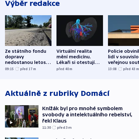
Výběr redakce
Ze státního fondu
Virtuální realita
Policie obvini
dopravy
mění medicínu.
lidí v souvislo
nedostanou letos
Lékaři si otestují
veřejnou sout
kraje na silnice ani
každý řez, říká
Správy železn
09:15
před 17
m
před 40
m
13:08
před 43
korunu, řekl Půta
český expert
Aktuálně z rubriky
Domácí
Knížák byl pro mnohé symbolem
svobody a intelektuálního rebelství,
řekl Klaus
11:30
před 3
m