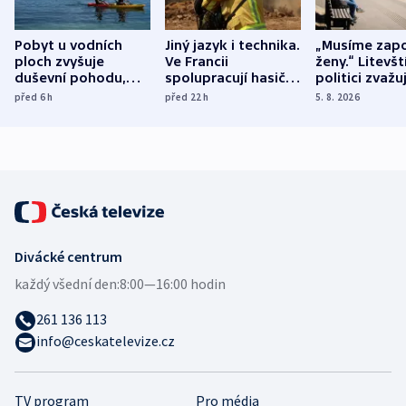
Pobyt u vodních
Jiný jazyk i technika.
„Musíme zapo
ploch zvyšuje
Ve Francii
ženy.“ Litevšt
duševní pohodu,
spolupracují hasiči z
politici zvažuj
ukázala
různých zemí
dohodu o
před 6
h
před 22
h
5. 8. 2026
mezinárodní studie
demografii
Divácké centrum
každý všední den:
8:00—16:00 hodin
261 136 113
info@ceskatelevize.cz
TV program
Pro média