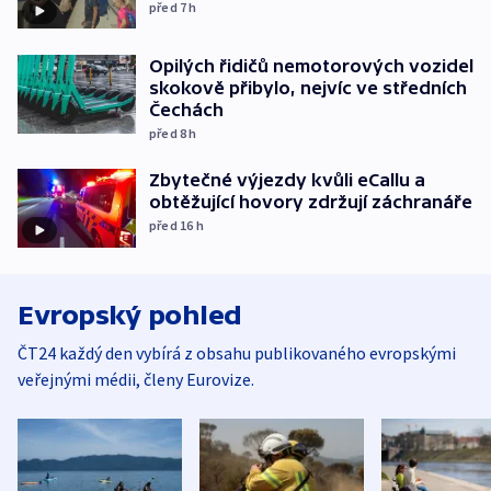
před 7
h
Opilých řidičů nemotorových vozidel
skokově přibylo, nejvíc ve středních
Čechách
před 8
h
Zbytečné výjezdy kvůli eCallu a
obtěžující hovory zdržují záchranáře
před 16
h
Evropský pohled
ČT24 každý den vybírá z obsahu publikovaného evropskými
veřejnými médii, členy Eurovize.