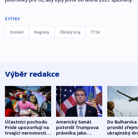
ŠTÍTKY
Domácí
Regiony
Zlínský kraj
ČT24
Výběr redakce
Účastníci pochodu
Americký Senát
Do Bulharska
Pride upozorňují na
potvrdil Trumpova
pronikl zřejm
trvající nerovnosti i
právníka jako
ukrajinský dr