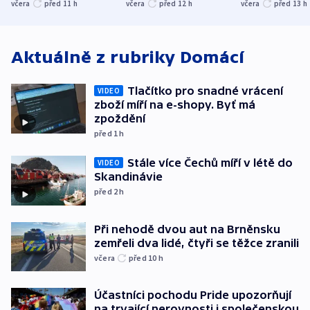
společenskou
ministra
explodoval k
včera
před 11
h
včera
před 12
h
včera
před 13
h
atmosféru
spravedlnosti
od plynovod
Aktuálně z rubriky
Domácí
Tlačítko pro snadné vrácení
VIDEO
zboží míří na e-shopy. Byť má
zpoždění
před 1
h
Stále více Čechů míří v létě do
VIDEO
Skandinávie
před 2
h
Při nehodě dvou aut na Brněnsku
zemřeli dva lidé, čtyři se těžce zranili
včera
před 10
h
Účastníci pochodu Pride upozorňují
na trvající nerovnosti i společenskou