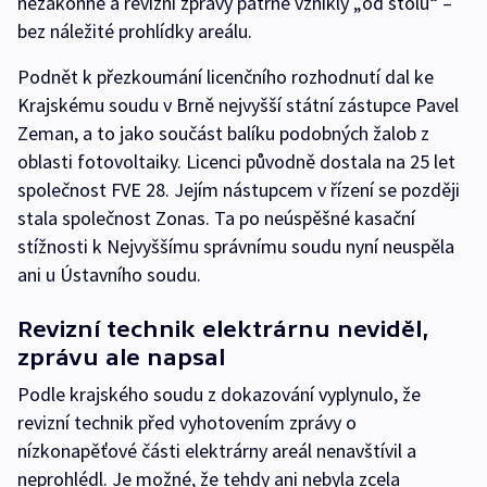
nezákonně a revizní zprávy patrně vznikly „od stolu“ –
bez náležité prohlídky areálu.
Podnět k přezkoumání licenčního rozhodnutí dal ke
Krajskému soudu v Brně nejvyšší státní zástupce Pavel
Zeman, a to jako součást balíku podobných žalob z
oblasti fotovoltaiky. Licenci původně dostala na 25 let
společnost FVE 28. Jejím nástupcem v řízení se později
stala společnost Zonas. Ta po neúspěšné kasační
stížnosti k Nejvyššímu správnímu soudu nyní neuspěla
ani u Ústavního soudu.
Revizní technik elektrárnu neviděl,
zprávu ale napsal
Podle krajského soudu z dokazování vyplynulo, že
revizní technik před vyhotovením zprávy o
nízkonapěťové části elektrárny areál nenavštívil a
neprohlédl. Je možné, že tehdy ani nebyla zcela