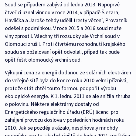
Soud se případem zabývá od ledna 2013. Napoprvé
čtveřici uznal vinnou v roce 2014, v případě Šlezara,
Havlíčka a Jaroše tehdy udělil tresty vězení, Provazník
odešel s podmínkou. V roce 2015 a 2016 soud muže
viny zprostil. Všechny tři rozsudky ale Vrchní soud v
Olomouci zrušil. Proti čtvrtému rozhodnutí krajského
soudu se obžalovaní opět odvolali, případ tak bude
opět řešit olomoucký vrchní soud.
Výkupní cena za energii dodanou ze solárních elektráren
do veřejné sítě byla do konce roku 2010 velmi příznivá,
protože stát chtěl touto formou podpořit výrobu
ekologické energie. K 1. lednu 2011 se ale snížila zhruba
o polovinu. Některé elektrárny dostaly od
Energetického regulačního úřadu (ERÚ) licenci pro
zahájení provozu doslova v posledních hodinách roku
2010. Jak se později ukázalo, nesplňovaly mnohdy
podmínky pro to, aby byly ještě do ledna 2011 spuštěny.