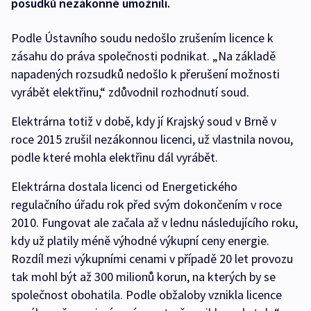
posudků nezákonně umožnili.
Podle Ústavního soudu nedošlo zrušením licence k
zásahu do práva společnosti podnikat. „Na základě
napadených rozsudků nedošlo k přerušení možnosti
vyrábět elektřinu,“ zdůvodnil rozhodnutí soud.
Elektrárna totiž v době, kdy jí Krajský soud v Brně v
roce 2015 zrušil nezákonnou licenci, už vlastnila novou,
podle které mohla elektřinu dál vyrábět.
Elektrárna dostala licenci od Energetického
regulačního úřadu rok před svým dokončením v roce
2010. Fungovat ale začala až v lednu následujícího roku,
kdy už platily méně výhodné výkupní ceny energie.
Rozdíl mezi výkupními cenami v případě 20 let provozu
tak mohl být až 300 milionů korun, na kterých by se
společnost obohatila. Podle obžaloby vznikla licence