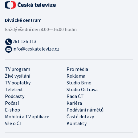
Divácké centrum
každý všední den:
8:00—16:00 hodin
261 136 113
info@ceskatelevize.cz
TV program
Pro média
Živé vysílání
Reklama
TV poplatky
Studio Brno
Teletext
Studio Ostrava
Podcasty
Rada ČT
Počasí
Kariéra
E-shop
Podávání námětů
Mobilní a TV aplikace
Časté dotazy
Vše o ČT
Kontakty