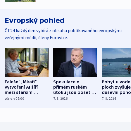
Evropský pohled
ČT24 každý den vybírá z obsahu publikovaného evropskými
veřejnými médii, členy Eurovize.
Falešní „lékaři“
Spekulace o
Pobyt u vodn
vytvoření AI šíří
přímém ruském
ploch zvyšuje
mezi staršími
útoku jsou pošetilé,
duševní poho
Poláky nebezpečné
míní estonský
ukázala
včera v 07:00
7. 8. 2026
7. 8. 2026
zdravotní rady
bezpečnostní
mezinárodní 
expert