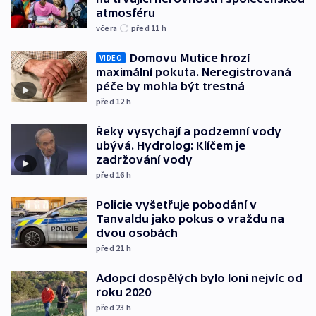
atmosféru
včera
před 11
h
Domovu Mutice hrozí
VIDEO
maximální pokuta. Neregistrovaná
péče by mohla být trestná
před 12
h
Řeky vysychají a podzemní vody
ubývá. Hydrolog: Klíčem je
zadržování vody
před 16
h
Policie vyšetřuje pobodání v
Tanvaldu jako pokus o vraždu na
dvou osobách
před 21
h
Adopcí dospělých bylo loni nejvíc od
roku 2020
před 23
h