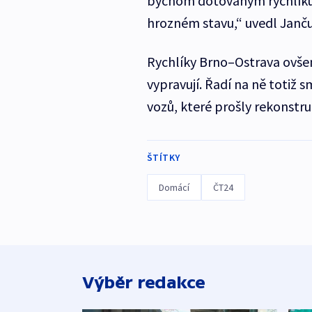
bychom dotovaným rychlíkům,
hrozném stavu,“ uvedl Janču
Rychlíky Brno–Ostrava ovšem
vypravují. Řadí na ně totiž 
vozů, které prošly rekonstruk
ŠTÍTKY
Domácí
ČT24
Výběr redakce