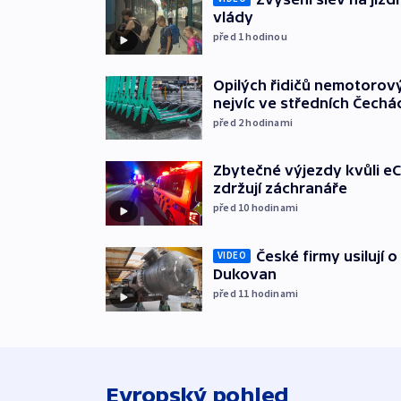
vlády
před 1
hodinou
Opilých řidičů nemotorový
nejvíc ve středních Čechá
před 2
hodinami
Zbytečné výjezdy kvůli eC
zdržují záchranáře
před 10
hodinami
České firmy usilují 
VIDEO
Dukovan
před 11
hodinami
Evropský pohled