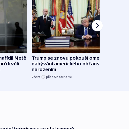
ařídil Metě
Trump se znovu pokouší omezit
Veden
arů kvůli
nabývání amerického občanství
podpo
m
narozením
bojk
včera
před 5
hodinami
včera
rodní terorismus se stal cenově