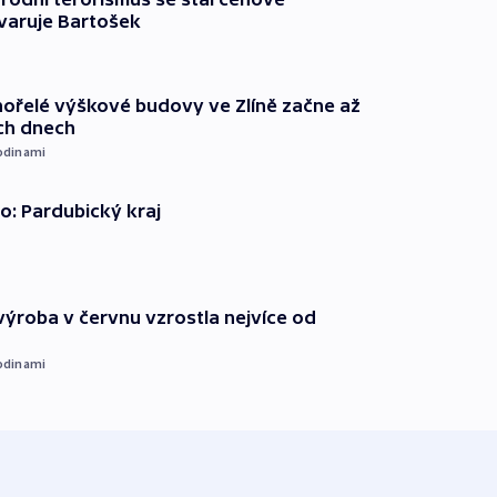
varuje Bartošek
ořelé výškové budovy ve Zlíně začne až
ích dnech
odinami
o: Pardubický kraj
ýroba v červnu vzrostla nejvíce od
odinami