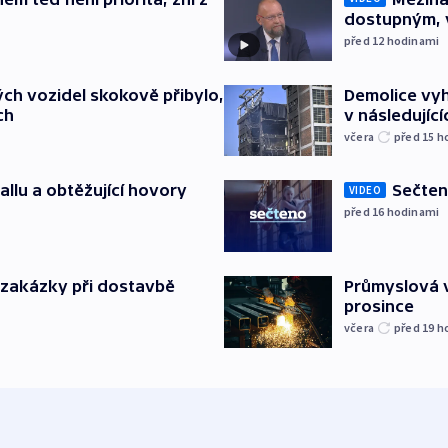
dostupným, 
před 12
hodinami
ch vozidel skokově přibylo,
Demolice vyh
ch
v následujíc
včera
před 15
h
allu a obtěžující hovory
Sečten
VIDEO
před 16
hodinami
o zakázky při dostavbě
Průmyslová v
prosince
včera
před 19
h