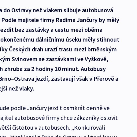
na do Ostravy než vlakem slibuje autobusová
 Podle majitele firmy Radima Jančury by měly
jezdit bez zastávky a cestu mezi oběma
dokončenému dálničnímu úseku měly stihnout
líky Českých drah urazí trasu mezi brněnským
ským Svinovem se zastávkami ve Vyškově,
ch zhruba za 2 hodiny 10 minut. Autobusy
Brno–Ostrava jezdí, zastavují však v Přerově a
jší než vlaky.
ude podle Jančury jezdit osmkrát denně ve
jitel autobusové firmy chce zákazníky oslovit
větší čistotou v autobusech. „Konkurovali