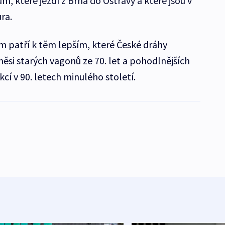
 které jezdí z Brna do Ostravy a které jsou v
ra.
 patří k těm lepším, které České dráhy
směsi starých vagonů ze 70. let a pohodlnějších
cí v 90. letech minulého století.