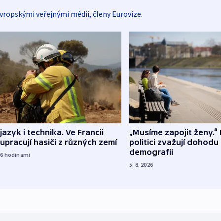
vropskými veřejnými médii, členy Eurovize.
 jazyk i technika. Ve Francii
„Musíme zapojit ženy.“ 
upracují hasiči z různých zemí
politici zvažují dohodu
demografii
16
hodinami
5. 8. 2026