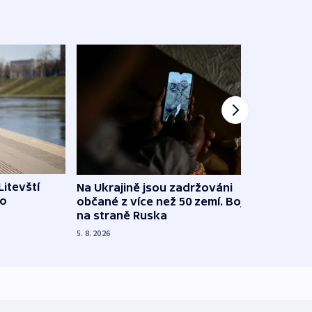
Litevští
Na Ukrajině jsou zadržováni
Španě
 o
občané z více než 50 zemí. Bojovali
dosta
na straně Ruska
4. 8. 20
5. 8. 2026