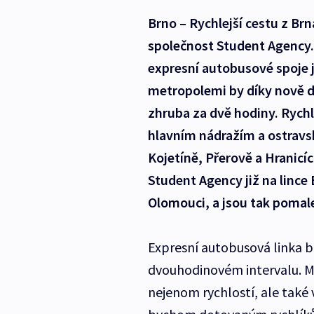
Brno – Rychlejší cestu z Br
společnost Student Agency.
expresní autobusové spoje 
metropolemi by díky nově 
zhruba za dvě hodiny. Rych
hlavním nádražím a ostrav
Kojetíně, Přerově a Hranicí
Student Agency již na lince 
Olomouci, a jsou tak pomale
Expresní autobusová linka b
dvouhodinovém intervalu. Ma
nejenom rychlostí, ale také 