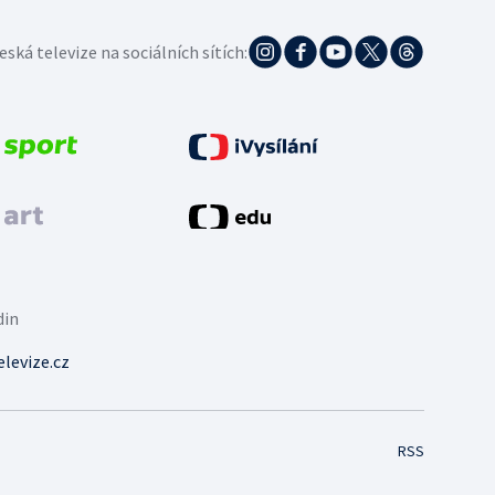
eská televize na sociálních sítích:
din
levize.cz
RSS