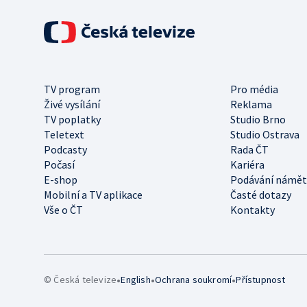
TV program
Pro média
Živé vysílání
Reklama
TV poplatky
Studio Brno
Teletext
Studio Ostrava
Podcasty
Rada ČT
Počasí
Kariéra
E-shop
Podávání námět
Mobilní a TV aplikace
Časté dotazy
Vše o ČT
Kontakty
•
•
•
© Česká televize
English
Ochrana soukromí
Přístupnost