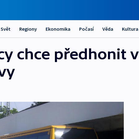
Svět
Regiony
Ekonomika
Počasí
Věda
Kultura
y chce předhonit v
vy