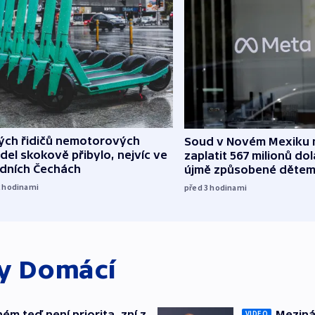
lých řidičů nemotorových
Soud v Novém Mexiku n
del skokově přibylo, nejvíc ve
zaplatit 567 milionů dol
edních Čechách
újmě způsobené děte
2
hodinami
před 3
hodinami
ky
Domácí
ém teď není priorita, zní z
Meziná
VIDEO