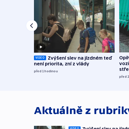
Opi
Zvýšení slev na jízdném teď
VIDEO
vozi
není priorita, zní z vlády
stř
před 1
hodinou
před 
Aktuálně z rubri
Zvýšení slev na jízdn
VIDEO