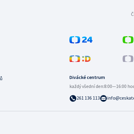
Č
Divácké centrum
ů
každý všední den:
8:00—16:00 ho
261 136 113
info@ceskate