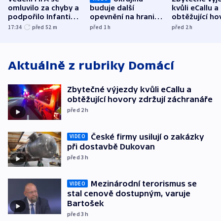
omluvilo za chyby a
buduje další
kvůli eCallu a
podpořilo Infantina.
opevnění na hranici
obtěžující ho
UEFA trvá na
s Běloruskem
zdržují záchr
17:34
před 52
m
před 1
h
před 2
h
bojkotu
Aktuálně z rubriky
Domácí
Zbytečné výjezdy kvůli eCallu a
obtěžující hovory zdržují záchranáře
před 2
h
České firmy usilují o zakázky
VIDEO
při dostavbě Dukovan
před 3
h
Mezinárodní terorismus se
VIDEO
stal cenově dostupným, varuje
Bartošek
před 3
h