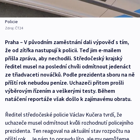
Policie
Zdroj:
ČT24
Praha – V původním zaměstnání dali výpověď s tím,
že od zítřka nastupují k policii. Teď jim e-mailem
přišla zpráva, aby nechodili. Středočeský krajský
ředitel musel na poslední chvíli odmítnout jedenáct
ze třiadvaceti nováčků. Podle prezidenta sboru na ně
příští rok nebudou peníze. Uchazeči přitom prošli
výběrovým řízením a veškerými testy. Během
natáčení reportáže však došlo k zajímavému obratu.
Ředitel středočeské policie Václav Kučera tvrdí, že
uchazeče musel odmítnout kvůli rozhodnutí policejního
prezidenta. Ten reagoval na aktuální stav rozpočtu na
příští rok. „Je nám to opravdu líto, ale my nemůžeme