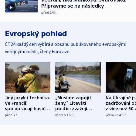
Připravme se na následky
před 14
h
Evropský pohled
ČT24 každý den vybírá z obsahu publikovaného evropskými
veřejnými médii, členy Eurovize.
Jiný jazyk i technika.
„Musíme zapojit
Na Ukrajině j
Ve Francii
ženy.“ Litevští
zadržováni o
spolupracují hasiči z
politici zvažují
z více než 50 
různých zemí
dohodu o
Bojovali na s
před 7
h
včera v 16:00
včera v 14:37
demografii
Ruska