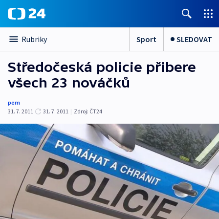
Sport
SLEDOVAT
Rubriky
Středočeská policie přibere
všech 23 nováčků
pem
31. 7. 2011
31. 7. 2011
|
Zdroj:
ČT24