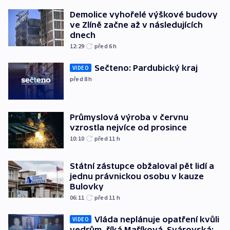
Demolice vyhořelé výškové budovy
ve Zlíně začne až v následujících
dnech
12:29
před 6
h
Sečteno: Pardubický kraj
VIDEO
před 8
h
Průmyslová výroba v červnu
vzrostla nejvíce od prosince
10:10
před 11
h
Státní zástupce obžaloval pět lidí a
jednu právnickou osobu v kauze
Bulovky
06:11
před 11
h
Vláda neplánuje opatření kvůli
VIDEO
vedrům, říká Maříková. Svárovská: