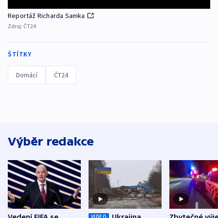
Reportáž Richarda Samka
Zdroj:
ČT24
ŠTÍTKY
Domácí
ČT24
Výběr redakce
Vedení FIFA se
Ukrajina
Zbytečné výj
VIDEO