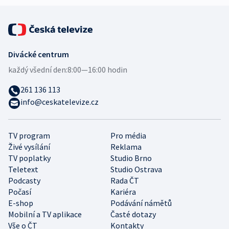
Divácké centrum
každý všední den:
8:00—16:00 hodin
261 136 113
info@ceskatelevize.cz
TV program
Pro média
Živé vysílání
Reklama
TV poplatky
Studio Brno
Teletext
Studio Ostrava
Podcasty
Rada ČT
Počasí
Kariéra
E-shop
Podávání námětů
Mobilní a TV aplikace
Časté dotazy
Vše o ČT
Kontakty