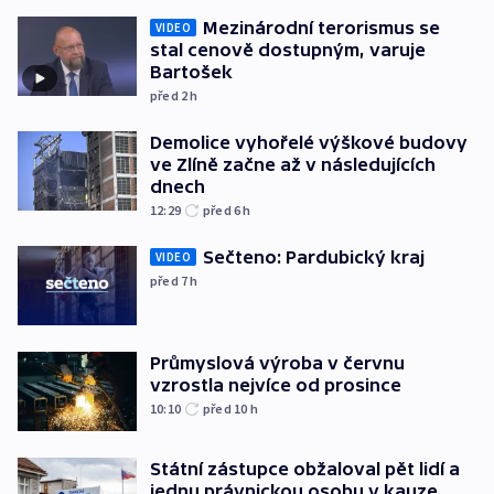
Mezinárodní terorismus se
VIDEO
stal cenově dostupným, varuje
Bartošek
před 2
h
Demolice vyhořelé výškové budovy
ve Zlíně začne až v následujících
dnech
12:29
před 6
h
Sečteno: Pardubický kraj
VIDEO
před 7
h
Průmyslová výroba v červnu
vzrostla nejvíce od prosince
10:10
před 10
h
Státní zástupce obžaloval pět lidí a
jednu právnickou osobu v kauze