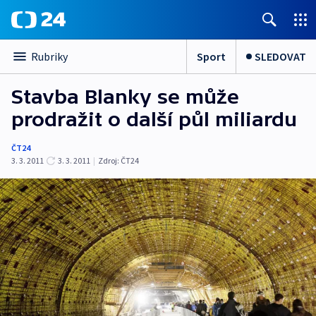
Sport
SLEDOVAT
Rubriky
Stavba Blanky se může
prodražit o další půl miliardu
ČT24
3. 3. 2011
3. 3. 2011
|
Zdroj:
ČT24