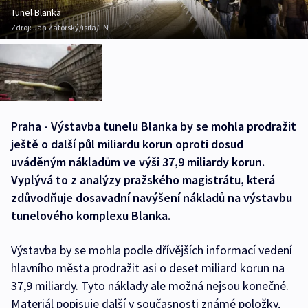
Tunel Blanka
Zdroj:
Jan Zátorský/isifa/LN
Praha - Výstavba tunelu Blanka by se mohla prodražit
ještě o další půl miliardu korun oproti dosud
uváděným nákladům ve výši 37,9 miliardy korun.
Vyplývá to z analýzy pražského magistrátu, která
zdůvodňuje dosavadní navýšení nákladů na výstavbu
tunelového komplexu Blanka.
Výstavba by se mohla podle dřívějších informací vedení
hlavního města prodražit asi o deset miliard korun na
37,9 miliardy. Tyto náklady ale možná nejsou konečné.
Materiál popisuje další v současnosti známé položky,