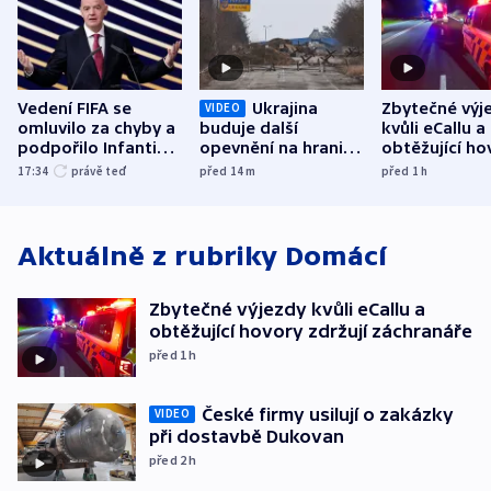
Vedení FIFA se
Ukrajina
Zbytečné výj
VIDEO
omluvilo za chyby a
buduje další
kvůli eCallu a
podpořilo Infantina.
opevnění na hranici
obtěžující ho
UEFA trvá na
s Běloruskem
zdržují záchr
17:34
právě teď
před 14
m
před 1
h
bojkotu
Aktuálně z rubriky
Domácí
Zbytečné výjezdy kvůli eCallu a
obtěžující hovory zdržují záchranáře
před 1
h
České firmy usilují o zakázky
VIDEO
při dostavbě Dukovan
před 2
h