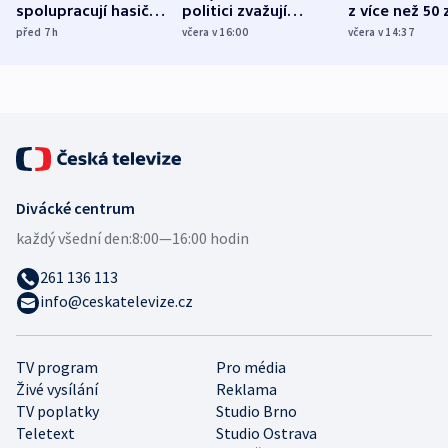
spolupracují hasiči z
politici zvažují
z více než 50 
různých zemí
dohodu o
Bojovali na s
před 7
h
včera v 16:00
včera v 14:37
demografii
Ruska
Divácké centrum
každý všední den:
8:00—16:00 hodin
261 136 113
info@ceskatelevize.cz
TV program
Pro média
Živé vysílání
Reklama
TV poplatky
Studio Brno
Teletext
Studio Ostrava