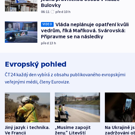
Bulovky
06:11
před 10
h
Vláda neplánuje opatření kvůli
VIDEO
vedrům, říká Maříková. Svárovská:
Připravme se na následky
před 13
h
Evropský pohled
ČT24 každý den vybírá z obsahu publikovaného evropskými
veřejnými médii, členy Eurovize.
Jiný jazyk i technika.
„Musíme zapojit
Na Ukrajině j
Ve Francii
ženy.“ Litevští
zadržováni o