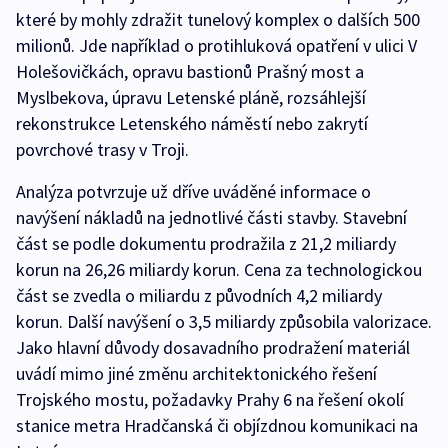
které by mohly zdražit tunelový komplex o dalších 500
milionů. Jde například o protihluková opatření v ulici V
Holešovičkách, opravu bastionů Prašný most a
Myslbekova, úpravu Letenské pláně, rozsáhlejší
rekonstrukce Letenského náměstí nebo zakrytí
povrchové trasy v Troji.
Analýza potvrzuje už dříve uváděné informace o
navýšení nákladů na jednotlivé části stavby. Stavební
část se podle dokumentu prodražila z 21,2 miliardy
korun na 26,26 miliardy korun. Cena za technologickou
část se zvedla o miliardu z původních 4,2 miliardy
korun. Další navýšení o 3,5 miliardy způsobila valorizace.
Jako hlavní důvody dosavadního prodražení materiál
uvádí mimo jiné změnu architektonického řešení
Trojského mostu, požadavky Prahy 6 na řešení okolí
stanice metra Hradčanská či objízdnou komunikaci na