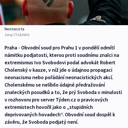
Neonacista
Zdroj:
ČT24/ISIFA
Praha - Obvodní soud pro Prahu 1 v pondělí odmítl
námitku podjatosti, kterou proti soudnímu znalci na
extremismus Ivo Svobodovi podal advokát Robert
Cholenský v kauze, v níž jde o údajnou propagaci
neonacismu nebo pořádání neonacistických akcí.
Cholenskému se nelíbilo údajné předražování
znaleckých posudků a to, že prý Svoboda v minulosti
v rozhovoru pro server Týden.cz o pravicových
extremistech hovořil jako o „stupidních
deprivovaných hovadech“. Obvodní soud dospěl k
závěru, že Svoboda podjatý není.