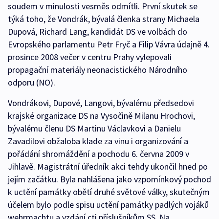
soudem v minulosti vesměs odmítli. První skutek se
týká toho, že Vondrák, bývalá členka strany Michaela
Dupová, Richard Lang, kandidát DS ve volbách do
Evropského parlamentu Petr Fryč a Filip Vávra údajně 4.
prosince 2008 večer v centru Prahy vylepovali
propagační materiály neonacistického Národního
odporu (NO).
Vondrákovi, Dupové, Langovi, bývalému předsedovi
krajské organizace DS na Vysočině Milanu Hrochovi,
bývalému členu DS Martinu Václavkovi a Danielu
Zavadilovi obžaloba klade za vinu i organizování a
pořádání shromáždění a pochodu 6. června 2009 v
Jihlavě. Magistrátní úředník akci tehdy ukončil hned po
jejím začátku. Byla nahlášena jako vzpomínkový pochod
k uctění památky obětí druhé světové války, skutečným
účelem bylo podle spisu uctění památky padlých vojáků
wehrmachtu a vzdání cti příslušníkům SS. Na