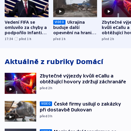
Vedení FIFA se
Ukrajina
Zbytečné výj
VIDEO
omluvilo za chyby a
buduje další
kvůli eCallu a
podpořilo Infantina.
opevnění na hranici
obtěžující ho
UEFA trvá na
s Běloruskem
zdržují záchr
17:34
před 1
h
před 1
h
před 2
h
bojkotu
Aktuálně z rubriky
Domácí
Zbytečné výjezdy kvůli eCallu a
obtěžující hovory zdržují záchranáře
před 2
h
České firmy usilují o zakázky
VIDEO
při dostavbě Dukovan
před 3
h