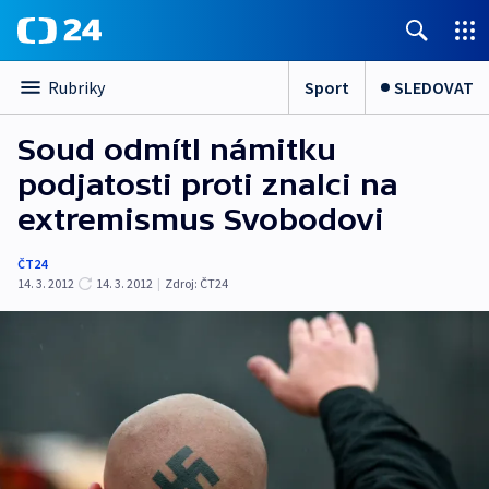
Sport
SLEDOVAT
Rubriky
Soud odmítl námitku
podjatosti proti znalci na
extremismus Svobodovi
ČT24
14. 3. 2012
14. 3. 2012
|
Zdroj:
ČT24