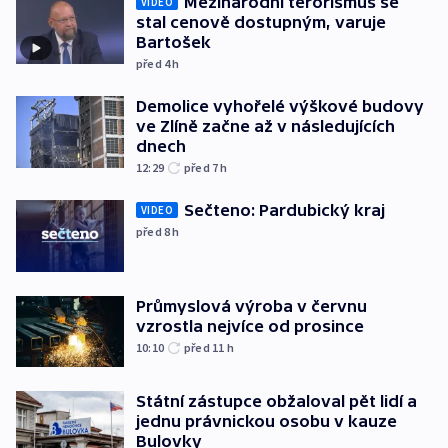
Mezinárodní terorismus se
VIDEO
stal cenově dostupným, varuje
Bartošek
před 4
h
Demolice vyhořelé výškové budovy
ve Zlíně začne až v následujících
dnech
12:29
před 7
h
Sečteno: Pardubický kraj
VIDEO
před 8
h
Průmyslová výroba v červnu
vzrostla nejvíce od prosince
10:10
před 11
h
Státní zástupce obžaloval pět lidí a
jednu právnickou osobu v kauze
Bulovky