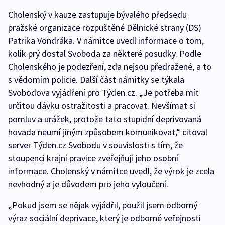
Cholenský v kauze zastupuje bývalého předsedu
pražské organizace rozpuštěné Dělnické strany (DS)
Patrika Vondráka. V námitce uvedl informace o tom,
kolik prý dostal Svoboda za některé posudky. Podle
Cholenského je podezření, zda nejsou předražené, a to
s vědomím policie. Další část námitky se týkala
Svobodova vyjádření pro Týden.cz. „Je potřeba mít
určitou dávku ostražitosti a pracovat. Nevšímat si
pomluv a urážek, protože tato stupidní deprivovaná
hovada neumí jiným způsobem komunikovat,“ citoval
server Týden.cz Svobodu v souvislosti s tím, že
stoupenci krajní pravice zveřejňují jeho osobní
informace. Cholenský v námitce uvedl, že výrok je zcela
nevhodný a je důvodem pro jeho vyloučení.
„Pokud jsem se nějak vyjádřil, použil jsem odborný
výraz sociální deprivace, který je odborné veřejnosti