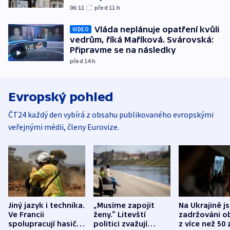
06:11
před 11
h
Vláda neplánuje opatření kvůli
VIDEO
vedrům, říká Maříková. Svárovská:
Připravme se na následky
před 14
h
Evropský pohled
ČT24 každý den vybírá z obsahu publikovaného evropskými
veřejnými médii, členy Eurovize.
Jiný jazyk i technika.
„Musíme zapojit
Na Ukrajině j
Ve Francii
ženy.“ Litevští
zadržováni o
spolupracují hasiči z
politici zvažují
z více než 50 