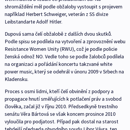
shromáždění měl podle obžaloby vystoupit s projevem
například Herbert Schweiger, veterán z SS divize
Leibstandarte Adolf Hitler.
Dupová sama čelí obžalobě z dalších dvou skutků.
Podle spisu se podílela na vytvoření a zprovoznění webu
Resistance Women Unity (RWU), což je podle policie
ženská odnož NO. Vedle toho se podle žalobců podílela
na organizaci a pořádání koncertu takzvané white
power music, který se odehrál v únoru 2009 v Srbech na
Kladensku.
Proces s osmi lidmi, kteří čelí obvinění z podpory a
propagace hnutí směřujících k potlačení práv a svobod
člověka, začal již v říjnu 2010. Předsedkyně trestního
senátu Věra Bártová se však koncem prosince 2010
vyloučila pro podjatost. Případ pak dostal na starost
tehdejší předseda obvodního soudu Libor Vávra, ten