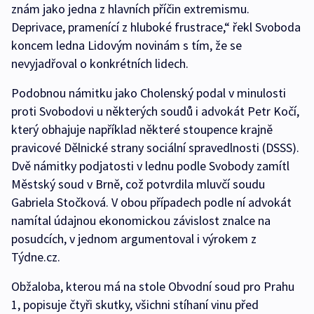
znám jako jedna z hlavních příčin extremismu.
Deprivace, pramenící z hluboké frustrace,“ řekl Svoboda
koncem ledna Lidovým novinám s tím, že se
nevyjadřoval o konkrétních lidech.
Podobnou námitku jako Cholenský podal v minulosti
proti Svobodovi u některých soudů i advokát Petr Kočí,
který obhajuje například některé stoupence krajně
pravicové Dělnické strany sociální spravedlnosti (DSSS).
Dvě námitky podjatosti v lednu podle Svobody zamítl
Městský soud v Brně, což potvrdila mluvčí soudu
Gabriela Stočková. V obou případech podle ní advokát
namítal údajnou ekonomickou závislost znalce na
posudcích, v jednom argumentoval i výrokem z
Týdne.cz.
Obžaloba, kterou má na stole Obvodní soud pro Prahu
1, popisuje čtyři skutky, všichni stíhaní vinu před