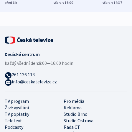
různých zemí
dohodu o
Bojovali na s
před 8
h
včera v 16:00
včera v 14:37
demografii
Ruska
Divácké centrum
každý všední den:
8:00—16:00 hodin
261 136 113
info@ceskatelevize.cz
TV program
Pro média
Živé vysílání
Reklama
TV poplatky
Studio Brno
Teletext
Studio Ostrava
Podcasty
Rada ČT