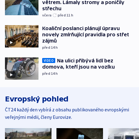
větrem. Lámaly stromy a poničily
střechu
včera
před 11
h
Koaliční poslanci plánují úpravu
novely zmírňující pravidla pro střet
zájmů
před 14
h
Na ulici přibývá lidí bez
VIDEO
domova, kteří jsou na vozíku
před 14
h
Evropský pohled
ČT24 každý den vybírá z obsahu publikovaného evropskými
veřejnými médii, členy Eurovize.