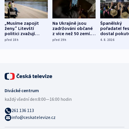
„Musíme zapojit
Na Ukrajině jsou
Španělský
ženy.“ Litevští
zadržováni občané
pořadatel fes
politici zvažují
z více než 50 zemí.
dostal pokut
dohodu o
Bojovali na straně
nekalé prakti
před 18
h
před 19
h
4. 8. 2026
demografii
Ruska
Divácké centrum
každý všední den:
8:00—16:00 hodin
261 136 113
info@ceskatelevize.cz