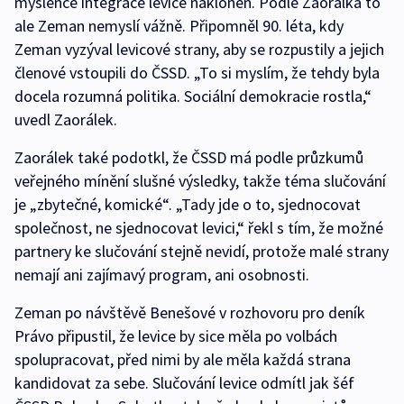
myšlence integrace levice nakloněn. Podle Zaorálka to
ale Zeman nemyslí vážně. Připomněl 90. léta, kdy
Zeman vyzýval levicové strany, aby se rozpustily a jejich
členové vstoupili do ČSSD. „To si myslím, že tehdy byla
docela rozumná politika. Sociální demokracie rostla,“
uvedl Zaorálek.
Zaorálek také podotkl, že ČSSD má podle průzkumů
veřejného mínění slušné výsledky, takže téma slučování
je „zbytečné, komické“. „Tady jde o to, sjednocovat
společnost, ne sjednocovat levici,“ řekl s tím, že možné
partnery ke slučování stejně nevidí, protože malé strany
nemají ani zajímavý program, ani osobnosti.
Zeman po návštěvě Benešové v rozhovoru pro deník
Právo připustil, že levice by sice měla po volbách
spolupracovat, před nimi by ale měla každá strana
kandidovat za sebe. Slučování levice odmítl jak šéf