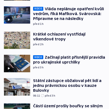
Vláda neplánuje opatření kvůli
VIDEO
vedrům, říká Maříková. Svárovská:
Připravme se na následky
před 1
h
Krátké ochlazení vystřídají
víkendové tropy
před 2
h
Začínají platit přísnější pravidla
VIDEO
pro ukrajinské uprchlíky
před 3
h
Státní zástupce obžaloval pět lidí a
jednu právnickou osobu v kauze
Bulovky
06:11
před 3
h
Částí území prošly bouřky se silným