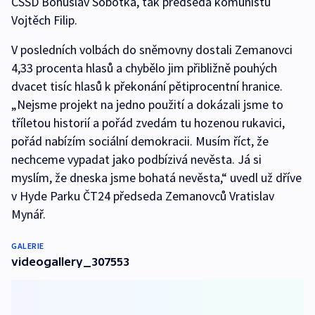
ČSSD Bohuslav Sobotka, tak předseda komunistů
Vojtěch Filip.
V posledních volbách do sněmovny dostali Zemanovci
4,33 procenta hlasů a chybělo jim přibližně pouhých
dvacet tisíc hlasů k překonání pětiprocentní hranice.
„Nejsme projekt na jedno použití a dokázali jsme to
tříletou historií a pořád zvedám tu hozenou rukavici,
pořád nabízím sociální demokracii. Musím říct, že
nechceme vypadat jako podbízivá nevěsta. Já si
myslím, že dneska jsme bohatá nevěsta,“ uvedl už dříve
v Hyde Parku ČT24 předseda Zemanovců Vratislav
Mynář.
GALERIE
videogallery_307553