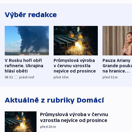
Výběr redakce
V Rusku hoří obří
Průmyslová výroba
Pauza Ariany
rafinerie. Ukrajina
v červnu vzrostla
Grande pouk
hlásí oběti
nejvíce od prosince
na hranice
fanouškovsk
08:52
právě teď
před 10
m
před 52
m
zájmu
Aktuálně z rubriky
Domácí
Průmyslová výroba v červnu
vzrostla nejvíce od prosince
před 10
m