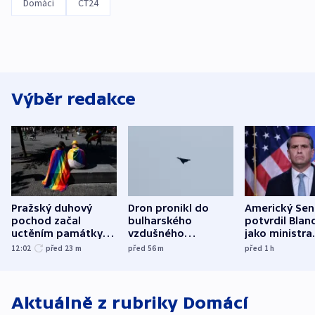
Domácí
ČT24
Výběr redakce
Pražský duhový
Dron pronikl do
Americký Sen
pochod začal
bulharského
potvrdil Blan
uctěním památky
vzdušného
jako ministra
obětí berlínského
prostoru,
spravedlnost
12:02
před 23
m
před 56
m
před 1
h
útoku
explodoval kilometr
od plynovodu
Aktuálně z rubriky
Domácí