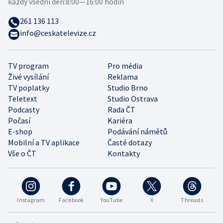
každý všední den:
8:00—16:00 hodin
261 136 113
info@ceskatelevize.cz
TV program
Pro média
Živé vysílání
Reklama
TV poplatky
Studio Brno
Teletext
Studio Ostrava
Podcasty
Rada ČT
Počasí
Kariéra
E-shop
Podávání námětů
Mobilní a TV aplikace
Časté dotazy
Vše o ČT
Kontakty
Instagram
Facebook
YouTube
X
Threads