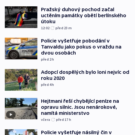
Pražský duhový pochod začal
uctěním památky obětí berlínského
útoku
12:02
před 23
m
Policie vyšetřuje pobodání v
Tanvaldu jako pokus o vraždu na
dvou osobách
před 2
h
Adopcí dospělých bylo loni nejvíc od
roku 2020
před 4
h
Hejtmani řeší chybějící peníze na
opravu silnic. Jsou nenárokové,
namítá ministerstvo
včera
před 17
h
Policie vyšetřuje násilný čin v