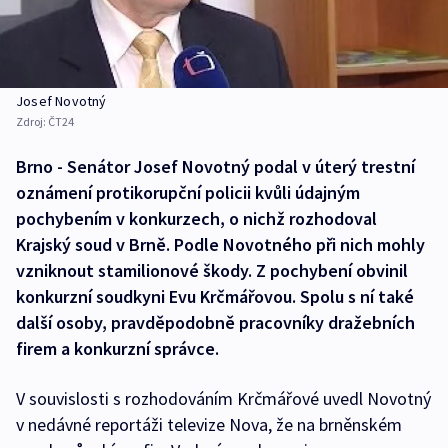
Josef Novotný
Zdroj:
ČT24
Brno - Senátor Josef Novotný podal v úterý trestní
oznámení protikorupční policii kvůli údajným
pochybením v konkurzech, o nichž rozhodoval
Krajský soud v Brně. Podle Novotného při nich mohly
vzniknout stamilionové škody. Z pochybení obvinil
konkurzní soudkyni Evu Krčmářovou. Spolu s ní také
další osoby, pravděpodobně pracovníky dražebních
firem a konkurzní správce.
V souvislosti s rozhodováním Krčmářové uvedl Novotný
v nedávné reportáži televize Nova, že na brněnském