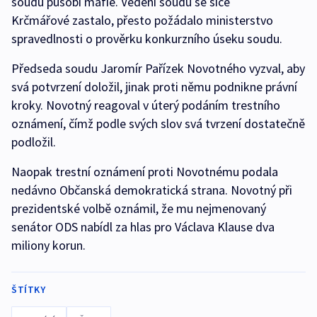
soudu působí mafie. Vedení soudu se sice
Krčmářové zastalo, přesto požádalo ministerstvo
spravedlnosti o prověrku konkurzního úseku soudu.
Předseda soudu Jaromír Pařízek Novotného vyzval, aby
svá potvrzení doložil, jinak proti němu podnikne právní
kroky. Novotný reagoval v úterý podáním trestního
oznámení, čímž podle svých slov svá tvrzení dostatečně
podložil.
Naopak trestní oznámení proti Novotnému podala
nedávno Občanská demokratická strana. Novotný při
prezidentské volbě oznámil, že mu nejmenovaný
senátor ODS nabídl za hlas pro Václava Klause dva
miliony korun.
ŠTÍTKY