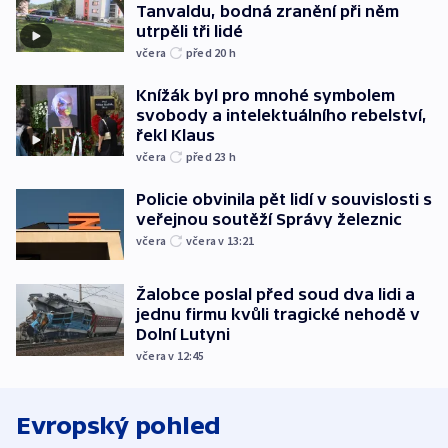
Tanvaldu, bodná zranění při něm
utrpěli tři lidé
včera
před 20
h
Knížák byl pro mnohé symbolem
svobody a intelektuálního rebelství,
řekl Klaus
včera
před 23
h
Policie obvinila pět lidí v souvislosti s
veřejnou soutěží Správy železnic
včera
včera v 13:21
Žalobce poslal před soud dva lidi a
jednu firmu kvůli tragické nehodě v
Dolní Lutyni
včera v 12:45
Evropský pohled