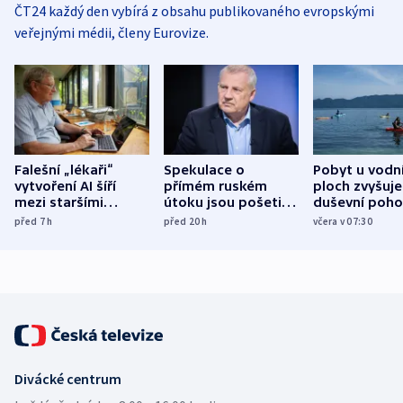
ČT24 každý den vybírá z obsahu publikovaného evropskými
veřejnými médii, členy Eurovize.
Falešní „lékaři“
Spekulace o
Pobyt u vodn
vytvoření AI šíří
přímém ruském
ploch zvyšuje
mezi staršími
útoku jsou pošetilé,
duševní poho
Poláky nebezpečné
míní estonský
ukázala
před 7
h
před 20
h
včera v 07:30
zdravotní rady
bezpečnostní
mezinárodní 
expert
Divácké centrum