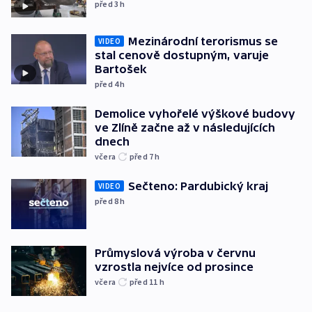
před 3
h
Mezinárodní terorismus se
VIDEO
stal cenově dostupným, varuje
Bartošek
před 4
h
Demolice vyhořelé výškové budovy
ve Zlíně začne až v následujících
dnech
včera
před 7
h
Sečteno: Pardubický kraj
VIDEO
před 8
h
Průmyslová výroba v červnu
vzrostla nejvíce od prosince
včera
před 11
h