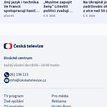
Jiný jazyk i technika.
„Musíme zapojit
Na Ukrajině j
Ve Francii
ženy.“ Litevští
zadržováni o
spolupracují hasiči z
politici zvažují
z více než 50 
různých zemí
dohodu o
Bojovali na s
před 8
h
5. 8. 2026
5. 8. 2026
demografii
Ruska
Divácké centrum
každý všední den:
8:00—16:00 hodin
261 136 113
info@ceskatelevize.cz
TV program
Pro média
Živé vysílání
Reklama
TV poplatky
Studio Brno