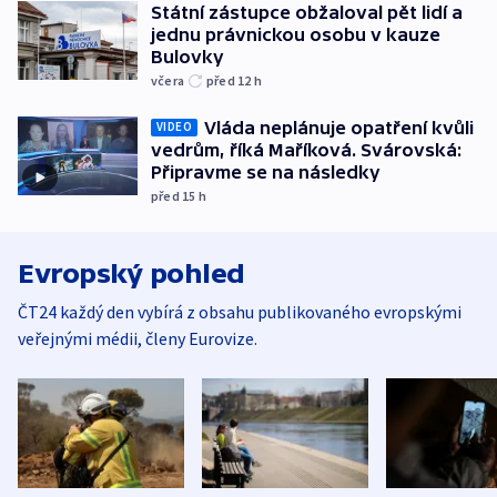
Státní zástupce obžaloval pět lidí a
jednu právnickou osobu v kauze
Bulovky
včera
před 12
h
Vláda neplánuje opatření kvůli
VIDEO
vedrům, říká Maříková. Svárovská:
Připravme se na následky
před 15
h
Evropský pohled
ČT24 každý den vybírá z obsahu publikovaného evropskými
veřejnými médii, členy Eurovize.