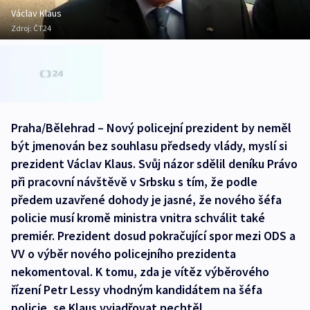
Václav Klaus
Zdroj:
ČT24
Praha/Bělehrad – Nový policejní prezident by neměl
být jmenován bez souhlasu předsedy vlády, myslí si
prezident Václav Klaus. Svůj názor sdělil deníku Právo
při pracovní návštěvě v Srbsku s tím, že podle
předem uzavřené dohody je jasné, že nového šéfa
policie musí kromě ministra vnitra schválit také
premiér. Prezident dosud pokračující spor mezi ODS a
VV o výběr nového policejního prezidenta
nekomentoval. K tomu, zda je vítěz výběrového
řízení Petr Lessy vhodným kandidátem na šéfa
policie, se Klaus vyjadřovat nechtěl.