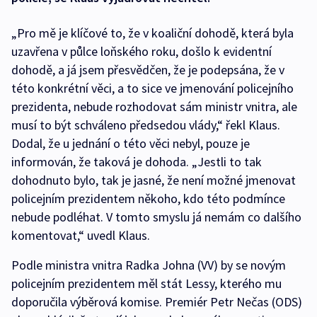
„Pro mě je klíčové to, že v koaliční dohodě, která byla
uzavřena v půlce loňského roku, došlo k evidentní
dohodě, a já jsem přesvědčen, že je podepsána, že v
této konkrétní věci, a to sice ve jmenování policejního
prezidenta, nebude rozhodovat sám ministr vnitra, ale
musí to být schváleno předsedou vlády,“ řekl Klaus.
Dodal, že u jednání o této věci nebyl, pouze je
informován, že taková je dohoda. „Jestli to tak
dohodnuto bylo, tak je jasné, že není možné jmenovat
policejním prezidentem někoho, kdo této podmínce
nebude podléhat. V tomto smyslu já nemám co dalšího
komentovat,“ uvedl Klaus.
Podle ministra vnitra Radka Johna (VV) by se novým
policejním prezidentem měl stát Lessy, kterého mu
doporučila výběrová komise. Premiér Petr Nečas (ODS)