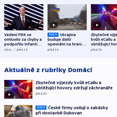
Vedení FIFA se
Ukrajina
Zbytečné výj
VIDEO
omluvilo za chyby a
buduje další
kvůli eCallu a
podpořilo Infantina.
opevnění na hranici
obtěžující ho
UEFA trvá na
s Běloruskem
zdržují záchr
včera
před 1
h
před 1
h
před 2
h
bojkotu
Aktuálně z rubriky
Domácí
Zbytečné výjezdy kvůli eCallu a
obtěžující hovory zdržují záchranáře
před 2
h
České firmy usilují o zakázky
VIDEO
při dostavbě Dukovan