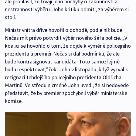
ale prohlásil, že trvají jeho pochyby o zákonnosti a
nestrannosti výběru. John kritiku odmítl, za výběrem si
stojí.
Ministr vnitra dříve hovořil o dohodě, podle níž bude
Nečas mít právo potvrdit výběr nového šéfa policie. „V
koalici se hovořilo o tom, že dojde k výměně policejního
prezidenta a premiér Nečas si dal podmínku, že ale
bude kontrasignovat kandidáta. Toto samozřejmě
budu respektovat,“ řekl John v listopadu, když vyzval k
rezignaci tehdejšího policejního prezidenta Oldřicha
Martinů. Ve středu nicméně John uvedl, že si nedovede
představit, že by premiér zpochybnil výběr ministerské
komise.