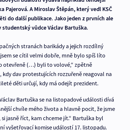
a Pajerová. A Miroslav Štěpán, který vedl KSČ
ti do další publikace. Jako jeden z prvních ale
y studentský vůdce Václav Bartuška.
pačných stranách barikády a jejich rozdílný
jsem se cítil velmi dobře, mně bylo spíš líto
to otevřeně (…) byli to volové,“ zpětně
, kdy dav protestujících rozzuřeně reagoval na
leté děti určují, kdy má odejít prezident.
Václav Bartuška se na listopadové události dívá
snější chvíle mého života a hlavně pocit, že jsme
 si jasně říct, kam chceme jít.“ Bartuška byl
í vyšetřovací komise událostí 17. listopadu.