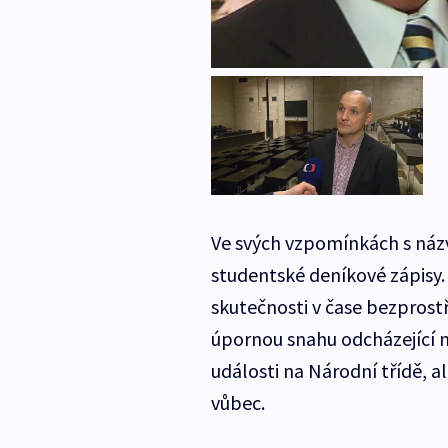
Ve svých vzpomínkách s ná
studentské deníkové zápisy
skutečnosti v čase bezprostř
úpornou snahu odcházející m
události na Národní třídě, a
vůbec.