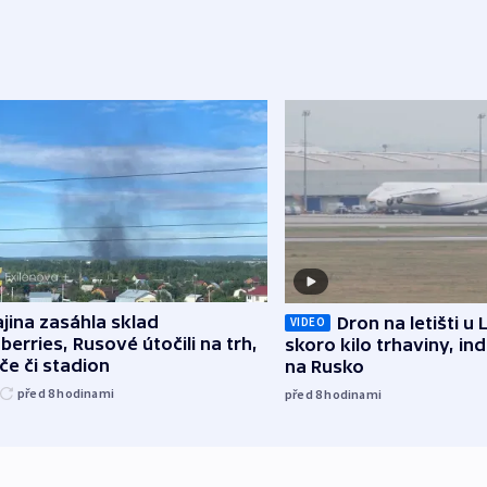
jina zasáhla sklad
Dron na letišti u 
VIDEO
berries, Rusové útočili na trh,
skoro kilo trhaviny, ind
če či stadion
na Rusko
před 8
hodinami
před 8
hodinami