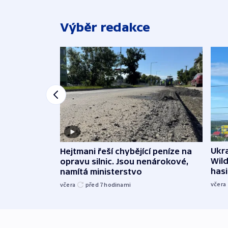
Výběr redakce
Ukra
Hejtmani řeší chybějící peníze na
Wild
opravu silnic. Jsou nenárokové,
hasi
namítá ministerstvo
včera
včera
před 7
hodinami