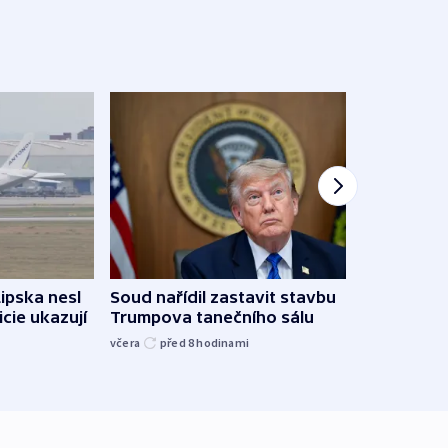
Lipska nesl
Soud nařídil zastavit stavbu
Žido
icie ukazují
Trumpova tanečního sálu
břehu
kriti
včera
před 8
hodinami
před 8