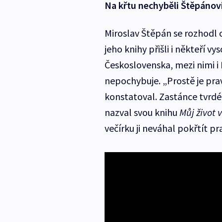
Na křtu nechyběli Štěpánovi
Miroslav Štěpán se rozhodl o
jeho knihy přišli i někteří v
Československa, mezi nimi i 
nepochybuje. „Prostě je prav
konstatoval. Zastánce tvrd
nazval svou knihu
Můj život 
večírku ji neváhal pokřtít