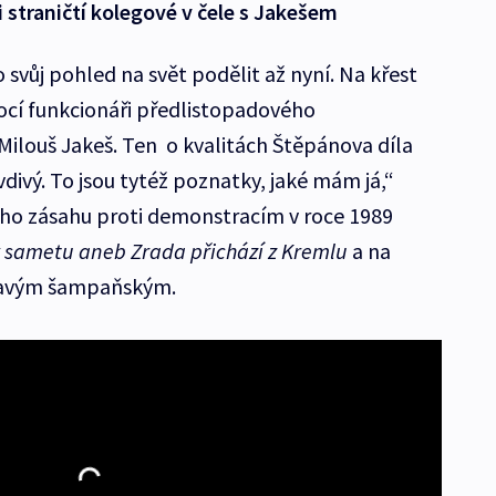
 straničtí kolegové v čele s Jakešem
 svůj pohled na svět podělit až nyní. Na křest
ysocí funkcionáři předlistopadového
Milouš Jakeš. Ten o kvalitách Štěpánova díla
divý. To jsou tytéž poznatky, jaké mám já,“
ého zásahu proti demonstracím v roce 1989
v sametu aneb Zrada přichází z Kremlu
a na
 pravým šampaňským.