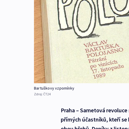
Bartuškovy vzpomínky
Zdroj:
ČT24
Praha – Sametová revoluce 
přímých účastníků, kteří se 
obou břehů. Deníky z listop