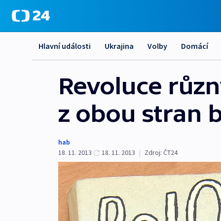
Hlavní události
Ukrajina
Volby
Domácí
Revoluce růz
z obou stran 
hab
18. 11. 2013
18. 11. 2013
|
Zdroj:
ČT24