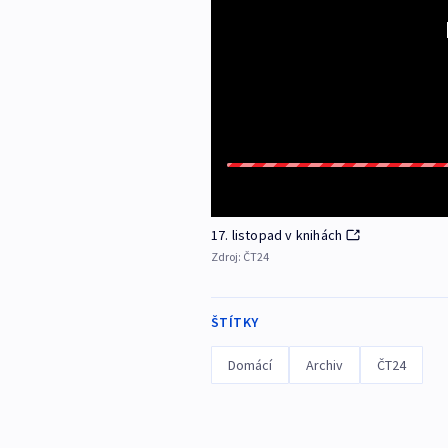
17. listopad v knihách
Zdroj:
ČT24
ŠTÍTKY
Domácí
Archiv
ČT24