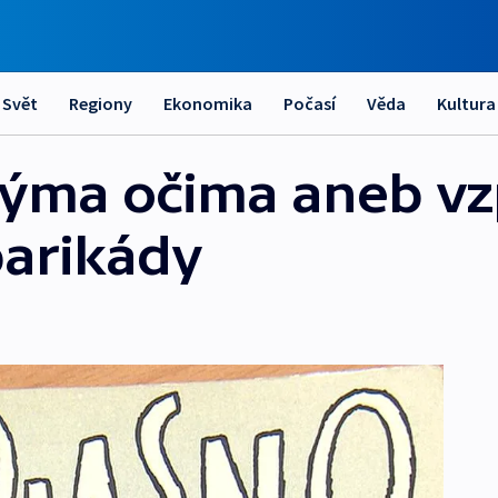
Svět
Regiony
Ekonomika
Počasí
Věda
Kultura
nýma očima aneb v
barikády