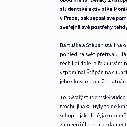
studentská aktivistka Monik
v Praze, pak sepsal své pamě
zveřejnil své postřehy tehd
Bartuška a Štěpán stáli na o
pohled na svět přetrval. „Já 
těch lidí dole, a řeknu vám 
vzpomínal Štěpán na situaci
jeho slova o tom, že patnácti
To bývalý studentský vůdce 
trochu jinak: „Byly to nejkrá
schopni jako lidé, jako země,
zároveň i členem parlamentn