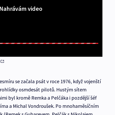
Nahrávám video
smíru se začala psát v roce 1976, když vojenští
 prohlídky osmdesát pilotů. Hustým sítem
 nimi byl kromě Remka a Pelčáka i pozdější šéf
Klíma a Michal Vondroušek. Po mnohaměsíčním
k (Remek s Gubarevem, Pelčák s Nikolajem