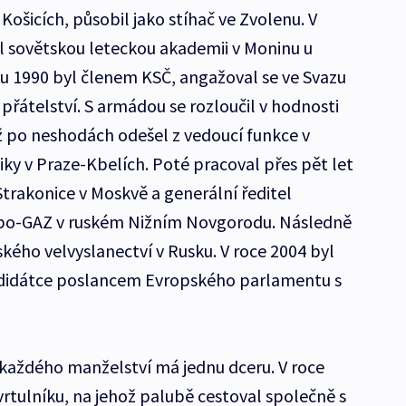
 Košicích, působil jako stíhač ve Zvolenu. V
l sovětskou leteckou akademii v Moninu u
u 1990 byl členem KSČ, angažoval se ve Svazu
řátelství. S armádou se rozloučil v hodnosti
ž po neshodách odešel z vedoucí funkce v
ky v Praze-Kbelích. Poté pracoval přes pět let
trakonice v Moskvě a generální ředitel
bo-GAZ v ruském Nižním Novgorodu. Následně
kého velvyslanectví v Rusku. V roce 2004 byl
ndidátce poslancem Evropského parlamentu s
každého manželství má jednu dceru. V roce
vrtulníku, na jehož palubě cestoval společně s