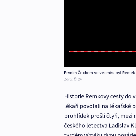
Prvním Čechem ve vesmíru byl Remek
Zdroj:
ČT24
Historie Remkovy cesty do ve
lékaři povolali na lékařské
prohlídek prošli čtyři, mezi
českého letectva Ladislav 
tvrdém výcviku dvou posáde