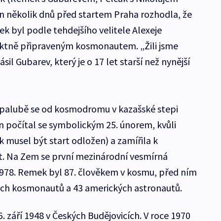
n několik dnů před startem Praha rozhodla, že
k byl podle tehdejšího velitele Alexeje
ektně připraveným kosmonautem. „Žili jsme
sil Gubarev, který je o 17 let starší než nynější
palubě se od kosmodromu v kazašské stepi
án počítal se symbolickým 25. únorem, kvůli
musel být start odložen) a zamířila k
t. Na Zem se první mezinárodní vesmírná
1978. Remek byl 87. člověkem v kosmu, před ním
ých kosmonautů a 43 amerických astronautů.
. září 1948 v Českých Budějovicích. V roce 1970