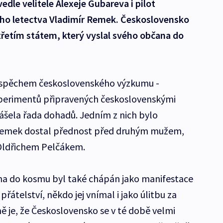
edle velitele Alexeje Gubareva i pilot
ho letectva Vladimír Remek. Československo
třetím státem, který vyslal svého občana do
úspěchem československého výzkumu -
perimentů připravených československými
nášela řada dohadů. Jedním z nich bylo
 Remek dostal přednost před druhým mužem,
, Oldřichem Pelčákem.
a do kosmu byl také chápán jako manifestace
átelství, někdo jej vnímal i jako úlitbu za
ě je, že Československo se v té době velmi