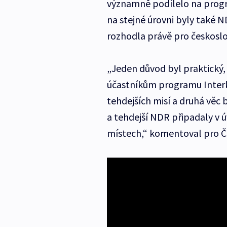
významně podílelo na progr
na stejné úrovni byly také N
rozhodla právě pro českosl
„Jeden důvod byl praktický,
účastníkům programu Interko
tehdejších misí a druhá věc 
a tehdejší NDR připadaly v ú
místech,“ komentoval pro ČT