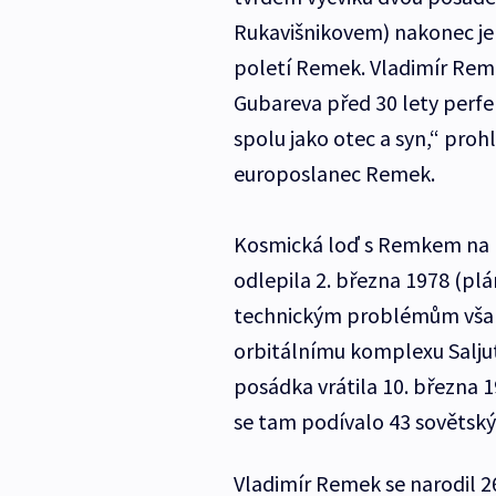
Rukavišnikovem) nakonec je
poletí Remek. Vladimír Reme
Gubareva před 30 lety perf
spolu jako otec a syn,“ prohlá
europoslanec Remek.
Kosmická loď s Remkem na 
odlepila 2. března 1978 (pl
technickým problémům však 
orbitálnímu komplexu Salju
posádka vrátila 10. března 
se tam podívalo 43 sovětsk
Vladimír Remek se narodil 26