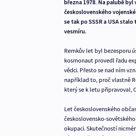
března 1978. Na palubě byl v
československého vojenské
se tak po SSSR a USA stalo 
vesmíru.
Remkův let byl bezesporu 
kosmonaut provedl řadu ex
vědci. Přesto se nad ním vz
například to, proč vlastně
který se k letu připravoval
Let československého občan
československo-sovětského př
okupaci. Skutečností nicmén