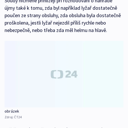
Soudy nicméně přihlížejí při rozhodování o náhradě
újmy také k tomu, zda byl například lyžař dostatečně
poučen ze strany obsluhy, zda obsluha byla dostatečně
proškolena, jestli lyžař nejezdil příliš rychle nebo
nebezpečně, nebo třeba zda měl helmu na hlavě.
obrázek
Zdroj:
ČT24