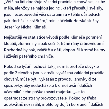
„Většina lidí dodržuje zásadní pravidla a chová se, jak by
měla, ale vždy se najdou jedinci, kteří přeceňují své síly,
jsou nezodpovědní vůči ostatním a v těhle důsledcích
pak dochází k srážkám,“ míní náčelník Horské služby
Jeseníky Michal Klimeš.
Nejčastěji ve statistice vévodí podle Klimeše poranění
kloubů, zlomeniny a pak sečné, tržné rány či bezvědomí.
Rozhodně by pak, zvláště u dětí, doporučil kromě helmy
i užívání páteřního chrániče.
Pokud se lyžař nechová tak, jak má, protože obvykle
podle Zeleného jsou v areálu vyvěšená základní pravidla
chování, může být i vykázán z provozu lanovky či ze
sjezdovky, aby nedocházelo k ohrožování dalších
účastníků nebo poškozování majetku. „Je to i
opatrnost ze strany provozovatele. Pokud by třeba
adekvátně nezasáhl, mohlo by dojít i ke zranění dalších