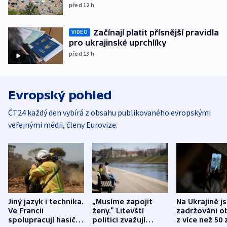
před 12
h
Začínají platit přísnější pravidla
VIDEO
pro ukrajinské uprchlíky
před 13
h
Evropský pohled
ČT24 každý den vybírá z obsahu publikovaného evropskými
veřejnými médii, členy Eurovize.
Jiný jazyk i technika.
„Musíme zapojit
Na Ukrajině j
Ve Francii
ženy.“ Litevští
zadržováni o
spolupracují hasiči z
politici zvažují
z více než 50 