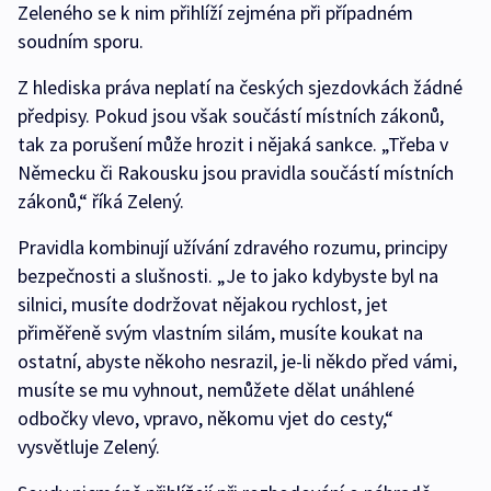
Zeleného se k nim přihlíží zejména při případném
soudním sporu.
Z hlediska práva neplatí na českých sjezdovkách žádné
předpisy. Pokud jsou však součástí místních zákonů,
tak za porušení může hrozit i nějaká sankce. „Třeba v
Německu či Rakousku jsou pravidla součástí místních
zákonů,“ říká Zelený.
Pravidla kombinují užívání zdravého rozumu, principy
bezpečnosti a slušnosti. „Je to jako kdybyste byl na
silnici, musíte dodržovat nějakou rychlost, jet
přiměřeně svým vlastním silám, musíte koukat na
ostatní, abyste někoho nesrazil, je-li někdo před vámi,
musíte se mu vyhnout, nemůžete dělat unáhlené
odbočky vlevo, vpravo, někomu vjet do cesty,“
vysvětluje Zelený.