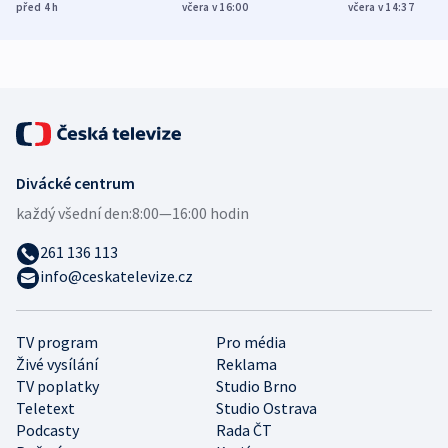
různých zemí
dohodu o
Bojovali na s
před 4
h
včera v 16:00
včera v 14:37
demografii
Ruska
Divácké centrum
každý všední den:
8:00—16:00 hodin
261 136 113
info@ceskatelevize.cz
TV program
Pro média
Živé vysílání
Reklama
TV poplatky
Studio Brno
Teletext
Studio Ostrava
Podcasty
Rada ČT