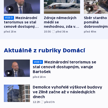
Mezinárodní
Zdroje německých
Sběr starého
VIDEO
terorismus se stal
médií se
pomáhá
cenově dostupným,
neshodnou, zda v
dobrovolným
varuje Bartošek
letadle ohroženém
hasičům fina
před 18
m
10:56
před 36
m
před 49
m
v Lipsku dronem
techniku i ak
byla munice
Aktuálně z rubriky
Domácí
Mezinárodní terorismus se
VIDEO
stal cenově dostupným, varuje
Bartošek
před 18
m
Demolice vyhořelé výškové budovy
ve Zlíně začne až v následujících
dnech
12:29
před 3
h