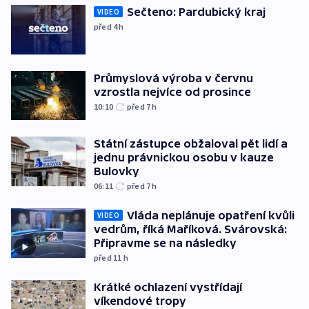
Sečteno: Pardubický kraj
VIDEO
před 4
h
Průmyslová výroba v červnu
vzrostla nejvíce od prosince
10:10
před 7
h
Státní zástupce obžaloval pět lidí a
jednu právnickou osobu v kauze
Bulovky
06:11
před 7
h
Vláda neplánuje opatření kvůli
VIDEO
vedrům, říká Maříková. Svárovská:
Připravme se na následky
před 11
h
Krátké ochlazení vystřídají
víkendové tropy