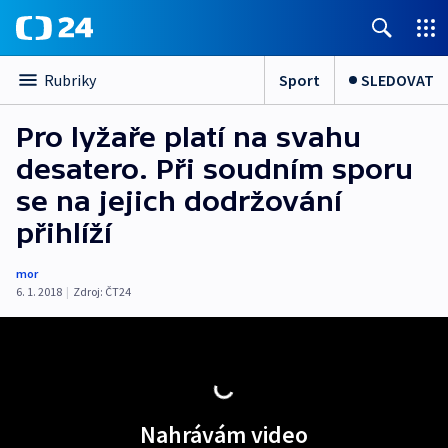
Sport
SLEDOVAT
Rubriky
Pro lyžaře platí na svahu
desatero. Při soudním sporu
se na jejich dodržování
přihlíží
mor
6. 1. 2018
|
Zdroj:
ČT24
Nahrávám video