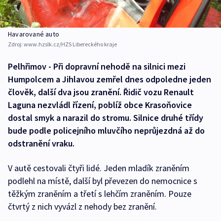
Havarované auto
Zdroj:
www.hzslk.cz/HZS Libereckého kraje
Pelhřimov - Při dopravní nehodě na silnici mezi
Humpolcem a Jihlavou zemřel dnes odpoledne jeden
člověk, další dva jsou zranění. Řidič vozu Renault
Laguna nezvládl řízení, poblíž obce Krasoňovice
dostal smyk a narazil do stromu. Silnice druhé třídy
bude podle policejního mluvčího neprůjezdná až do
odstranění vraku.
V autě cestovali čtyři lidé. Jeden mladík zraněním
podlehl na místě, další byl převezen do nemocnice s
těžkým zraněním a třetí s lehčím zraněním. Pouze
čtvrtý z nich vyvázl z nehody bez zranění.