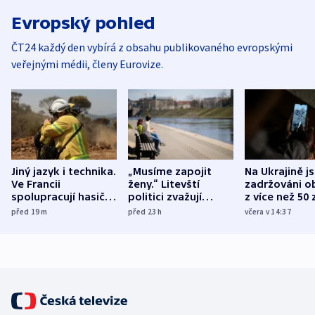
Evropský pohled
ČT24 každý den vybírá z obsahu publikovaného evropskými
veřejnými médii, členy Eurovize.
Jiný jazyk i technika.
„Musíme zapojit
Na Ukrajině j
Ve Francii
ženy.“ Litevští
zadržováni o
spolupracují hasiči z
politici zvažují
z více než 50 
různých zemí
dohodu o
Bojovali na s
před 19
m
před 23
h
včera v 14:37
demografii
Ruska