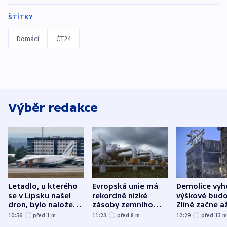
ŠTÍTKY
Domácí
ČT24
Výběr redakce
Letadlo, u kterého
Evropská unie má
Demolice vyh
se v Lipsku našel
rekordně nízké
výškové budo
dron, bylo naložené
zásoby zemního
Zlíně začne a
municí, píší média
plynu
následujících
10:56
před 1
m
11:23
před 8
m
12:29
před 13