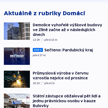
Aktuálně z rubriky
Domácí
Demolice vyhořelé výškové budovy
ve Zlíně začne až v následujících
dnech
12:29
před 13
m
Sečteno: Pardubický kraj
VIDEO
před 27
m
Průmyslová výroba v červnu
vzrostla nejvíce od prosince
10:10
před 3
h
Státní zástupce obžaloval pět lidí a
jednu právnickou osobu v kauze
Bulovky