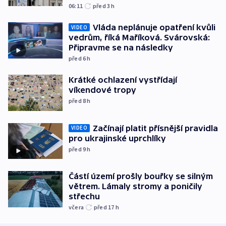
06:11
před 3
h
Vláda neplánuje opatření kvůli
VIDEO
vedrům, říká Maříková. Svárovská:
Připravme se na následky
před 6
h
Krátké ochlazení vystřídají
víkendové tropy
před 8
h
Začínají platit přísnější pravidla
VIDEO
pro ukrajinské uprchlíky
před 9
h
Částí území prošly bouřky se silným
větrem. Lámaly stromy a poničily
střechu
včera
před 17
h