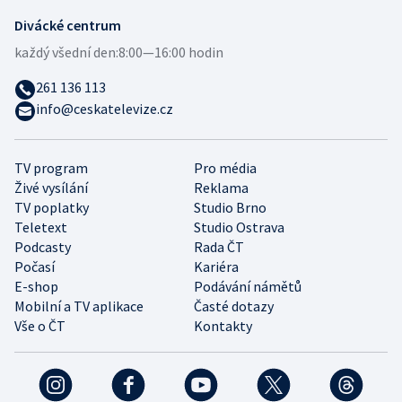
Divácké centrum
každý všední den:
8:00—16:00 hodin
261 136 113
info@ceskatelevize.cz
TV program
Pro média
Živé vysílání
Reklama
TV poplatky
Studio Brno
Teletext
Studio Ostrava
Podcasty
Rada ČT
Počasí
Kariéra
E-shop
Podávání námětů
Mobilní a TV aplikace
Časté dotazy
Vše o ČT
Kontakty