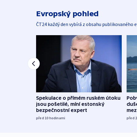
Evropský pohled
ČT24 každý den vybírá z obsahu publikovaného e
Spekulace o přímém ruském útoku
Poby
jsou pošetilé, míní estonský
duš
bezpečnostní expert
mez
před 10
hodinami
před 