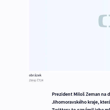
obrázek
Zdroj:
ČT24
Prezident Miloš Zeman na d
Jihomoravského kraje, která
Twitteru to oznámil jeho mlu