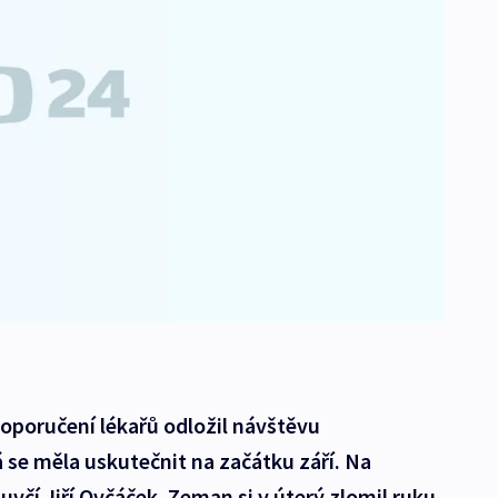
oporučení lékařů odložil návštěvu
 se měla uskutečnit na začátku září. Na
včí Jiří Ovčáček. Zeman si v úterý zlomil ruku,