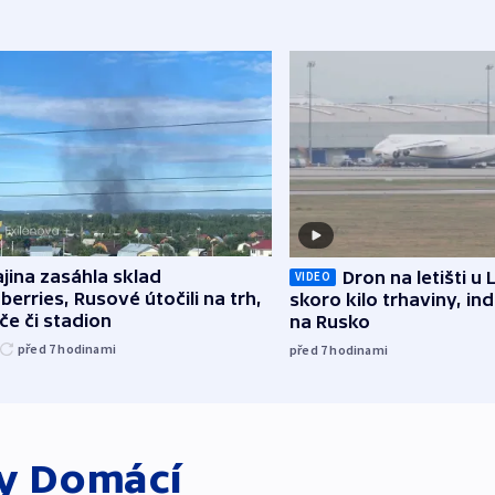
jina zasáhla sklad
Dron na letišti u 
VIDEO
berries, Rusové útočili na trh,
skoro kilo trhaviny, ind
če či stadion
na Rusko
před 7
hodinami
před 7
hodinami
ky
Domácí