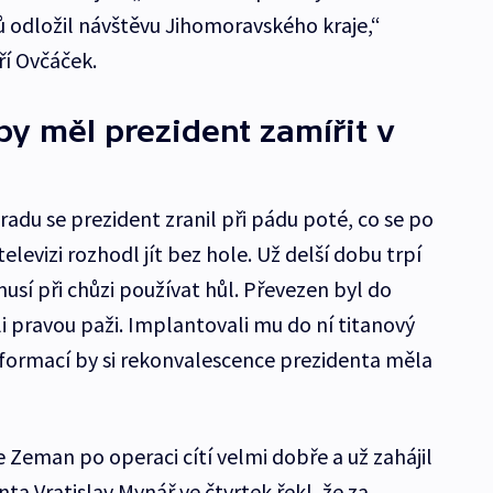
 odložil návštěvu Jihomoravského kraje,“
ří Ovčáček.
y měl prezident zamířit v
adu se prezident zranil při pádu poté, co se po
elevizi rozhodl jít bez hole. Už delší dobu trpí
musí při chůzi používat hůl. Převezen byl do
i pravou paži. Implantovali mu do ní titanový
formací by si rekonvalescence prezidenta měla
e Zeman po operaci cítí velmi dobře a už zahájil
nta Vratislav Mynář ve čtvrtek řekl, že za