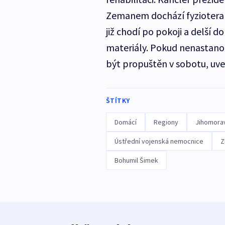
Zemanem dochází fyzioterape
již chodí po pokoji a delší d
materiály. Pokud nenastano
být propuštěn v sobotu, uve
ŠTÍTKY
Domácí
Regiony
Jihomorav
Ústřední vojenská nemocnice
Z
Bohumil Šimek