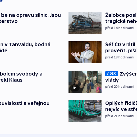
íze na opravu silnic. Jsou
Žalobce posla
terstvo
tragické neh
před 14
hodinami
Šéf ČD vráti
čin v Tanvaldu, bodná
prověřit, pí
lidé
před 18
hodinami
Zvýšení
mbolem svobody a
VIDEO
vlády
řekl Klaus
před 20
hodinami
Opilých řidi
souvislosti s veřejnou
nejvíc ve st
před 21
hodinami