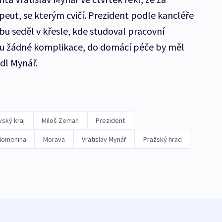
ut, se kterým cvičí. Prezident podle kancléře
obu seděl v křesle, kde studoval pracovní
u žádné komplikace, do domácí péče by měl
dl Mynář.
ský kraj
Miloš Zeman
Prezident
lomenina
Morava
Vratislav Mynář
Pražský hrad