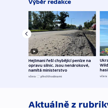
Výběr redakce
Ukra
Hejtmani řeší chybějící peníze na
Wild
opravu silnic. Jsou nenárokové,
hasi
namítá ministerstvo
včera
včera
před 6
hodinami
Aktuálně z rubri