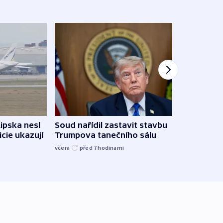
Lipska nesl
Soud nařídil zastavit stavbu
Žido
icie ukazují
Trumpova tanečního sálu
břehu
kriti
včera
před 7
hodinami
před 7