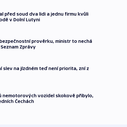
l před soud dva lidi a jednu firmu kvůli
odě v Dolní Lutyni
l bezpečnostní prověrku, ministr to nechá
ší Seznam Zprávy
 slev na jízdném teď není priorita, zní z
čů nemotorových vozidel skokově přibylo,
ředních Čechách