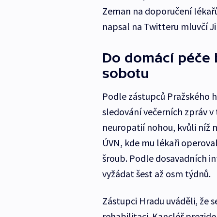
Zeman na doporučení lékařů
napsal na Twitteru mluvčí Ji
Do domácí péče b
sobotu
Podle zástupců Pražského hr
sledování večerních zpráv v t
neuropatií nohou, kvůli níž 
ÚVN, kde mu lékaři operoval
šroub. Podle dosavadních in
vyžádat šest až osm týdnů.
Zástupci Hradu uváděli, že s
rehabilitaci. Kancléř prezide