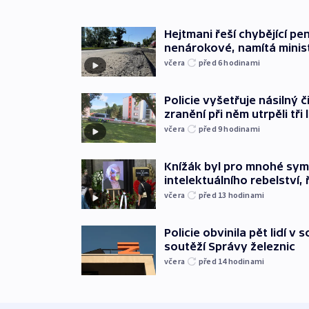
Hejtmani řeší chybějící pen
nenárokové, namítá minis
včera
před 6
hodinami
Policie vyšetřuje násilný 
zranění při něm utrpěli tři 
včera
před 9
hodinami
Knížák byl pro mnohé sy
intelektuálního rebelství, 
včera
před 13
hodinami
Policie obvinila pět lidí v 
soutěží Správy železnic
včera
před 14
hodinami