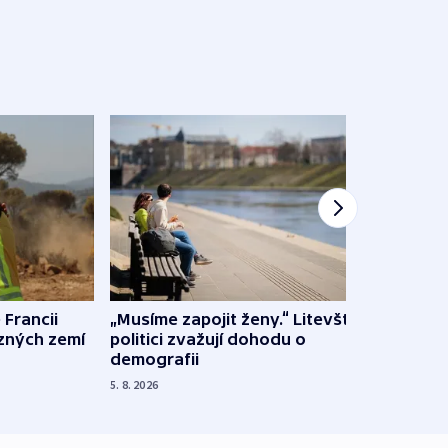
 Francii
„Musíme zapojit ženy.“ Litevští
Na Uk
ůzných zemí
politici zvažují dohodu o
občan
demografii
na s
5. 8. 2026
5. 8. 20