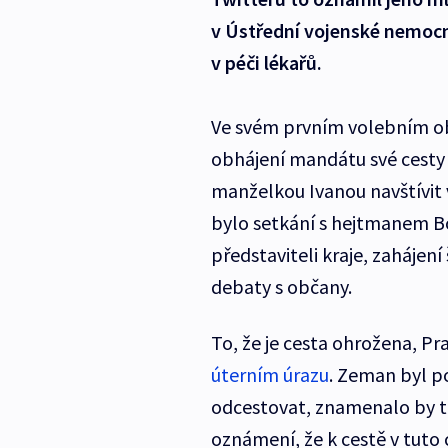
v Ústřední vojenské nemocn
v péči lékařů.
Ve svém prvním volebním ob
obhájení mandátu své cesty 
manželkou Ivanou navštívit 
bylo setkání s hejtmanem B
představiteli kraje, zahájen
debaty s občany.
To, že je cesta ohrožena, Pr
úterním úrazu
. Zeman byl p
odcestovat, znamenalo by t
oznámení, že k cestě v tuto 