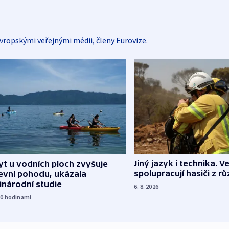
vropskými veřejnými médii, členy Eurovize.
Jiný jazyk i technika. Ve
t u vodních ploch zvyšuje
spolupracují hasiči z r
evní pohodu, ukázala
inárodní studie
6. 8. 2026
20
hodinami