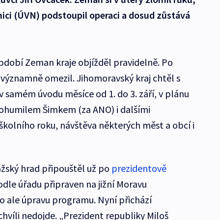
ici (ÚVN) podstoupil operaci a dosud zůstává
dobí Zeman kraje objížděl pravidelně. Po
významně omezil. Jihomoravský kraj chtěl s
v samém úvodu měsíce od 1. do 3. září, v plánu
ohumilem Šimkem (za ANO) i dalšími
í školního roku, návštěva některých měst a obcí i
ažský hrad připouštěl už po
prezidentově
odle úřadu připraven na jižní Moravu
o ale úpravu programu. Nyní přichází
chvíli nedojde. „Prezident republiky Miloš