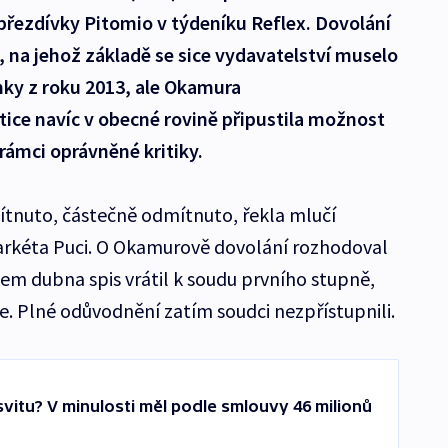
řezdívky Pitomio v týdeníku Reflex. Dovolání
 na jehož základě se sice vydavatelství muselo
nky z roku 2013, ale Okamura
ice navíc v obecné rovině připustila možnost
rámci oprávněné kritiky.
ítnuto, částečně odmítnuto, řekla mlučí
rkéta Puci. O Okamurově dovolání rozhodoval
cem dubna spis vrátil k soudu prvního stupně,
e. Plné odůvodnění zatím soudci nezpřístupnili.
vitu? V minulosti měl podle smlouvy 46 milionů