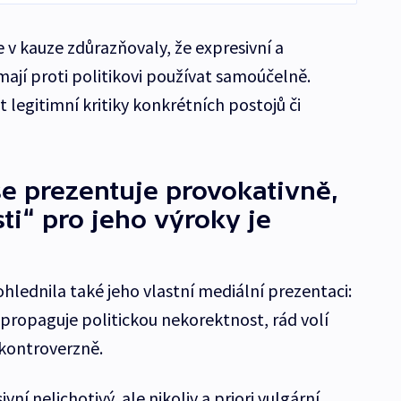
e v kauze zdůrazňovaly, že expresivní a
ají proti politikovi používat samoúčelně.
legitimní kritiky konkrétních postojů či
e prezentuje provokativně,
ti“ pro jeho výroky je
hlednila také jeho vlastní mediální prezentaci:
 propaguje politickou nekorektnost, rád volí
t kontroverzně.
vní nelichotivý, ale nikoliv a priori vulgární,