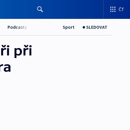
ČT
Podcasty
Sport
SLEDOVAT
i při
ra