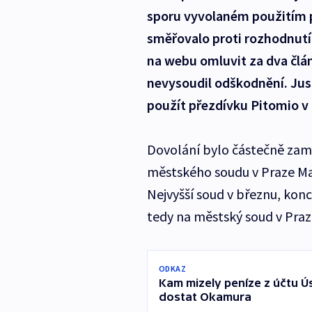
sporu vyvolaném použitím p
směřovalo proti rozhodnutí,
na webu omluvit za dva člá
nevysoudil odškodnění. Just
použít přezdívku Pitomio v 
Dovolání bylo částečně zam
městského soudu v Praze Ma
Nejvyšší soud v březnu, kon
tedy na městský soud v Praz
ODKAZ
Kam mizely peníze z účtu Ús
dostat Okamura