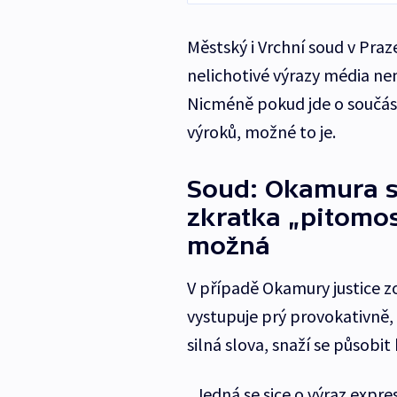
Městský i Vrchní soud v Praz
nelichotivé výrazy média nem
Nicméně pokud jde o součást 
výroků, možné to je.
Soud: Okamura s
zkratka „pitomos
možná
V případě Okamury justice zo
vystupuje prý provokativně,
silná slova, snaží se působi
„Jedná se sice o výraz expresi