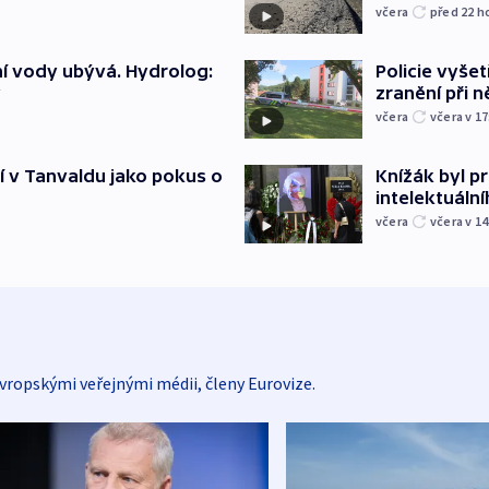
včera
před 22
h
Policie vyšet
í vody ubývá. Hydrolog:
zranění při ně
y
včera
včera v 17
Knížák byl 
í v Tanvaldu jako pokus o
intelektuální
včera
včera v 14
vropskými veřejnými médii, členy Eurovize.