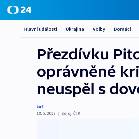
Hlavní události
Ukrajina
Volby
Domácí
Přezdívku Pit
oprávněné kri
neuspěl s dov
kaš
10. 5. 2018
|
Zdroj:
ČTK