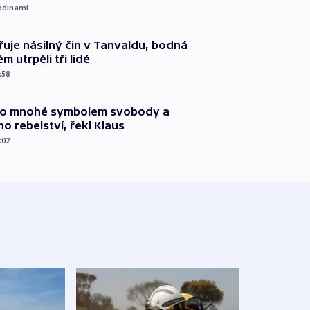
odinami
řuje násilný čin v Tanvaldu, bodná
m utrpěli tři lidé
:58
pro mnohé symbolem svobody a
ho rebelství, řekl Klaus
:02