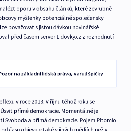
j nalézt oporu v obsahu článků, které zevrubně
žalobcovy myšlenky potenciálně společensky
lze považovat s jistou dávkou novinářské
toval před časem server Lidovky.cz z rozhodnutí
Pozor na základní lidská práva, varují špičky
flexu v roce 2013. V říjnu téhož roku se
Úsvit přímé demokracie. Momentálně je
tí Svoboda a přímá demokracie. Pojem Pitomio
 od času objevuje také v jiných médiích než v