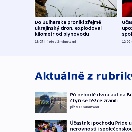
Do Bulharska pronikl zřejmě
Účas
ukrajinský dron, explodoval
upoz
kilometr od plynovodu
spo
13:05
před 2
minutami
12:02
Aktuálně z rubri
Při nehodě dvou aut na Br
čtyři se těžce zranili
před 12
minutami
Účastníci pochodu Pride up
nerovnosti i společensko