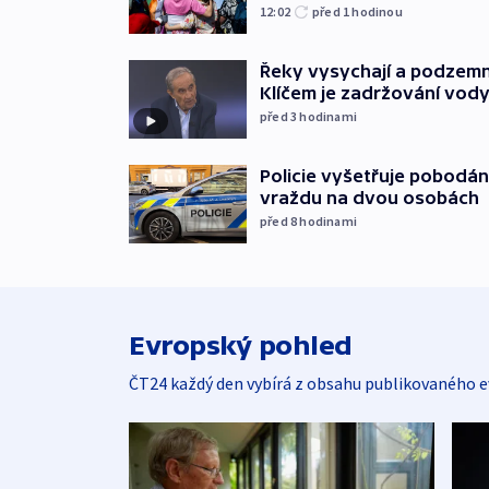
12:02
před 1
hodinou
Řeky vysychají a podzemn
Klíčem je zadržování vod
před 3
hodinami
Policie vyšetřuje pobodán
vraždu na dvou osobách
před 8
hodinami
Evropský pohled
ČT24 každý den vybírá z obsahu publikovaného e