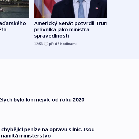
maďarského
Americký Senát potvrdil Trumpova
Ruský
éfa
právníka jako ministra
čtyři 
spravedlnosti
08:20
12:53
před 5
hodinami
lých bylo loni nejvíc od roku 2020
 chybějící peníze na opravu silnic. Jsou
namítá ministerstvo