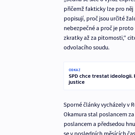
přičemž fakticky lze pro ně
popisují, proč jsou určité 
nebezpečné a proč je proto 
zkratky až za pitomosti,“ ci
odvolacího soudu.
ODKAZ
SPD chce trestat ideologii. 
justice
Sporné články vycházely v Re
Okamura stal poslancem za 
poslancem a předsedou hnu
se v posledních měsících čas