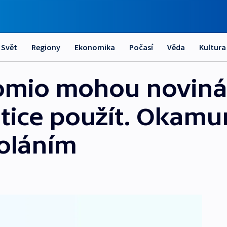
Svět
Regiony
Ekonomika
Počasí
Věda
Kultura
omio mohou novinář
tice použít. Okamu
oláním