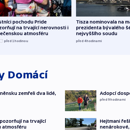
tníci pochodu Pride
Tisza nominovala na 
orňují na trvající nerovnosti i
prezidenta bývalého š
lečenskou atmosféru
nejvyššího soudu
před 1
hodinou
před 4
hodinami
ky
Domácí
něnsku zemřeli dva lidé,
Adopcí dospě
před 9
hodinami
Hejtmani řeší
ozorňují na trvající
nenárokové, 
u atmosféru