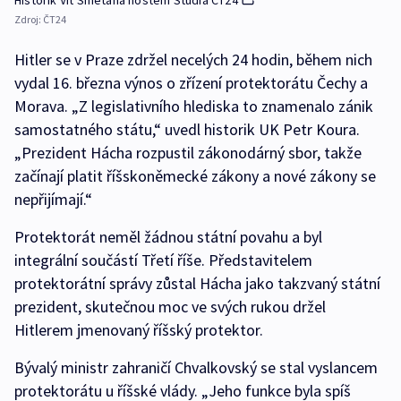
Zdroj:
ČT24
Hitler se v Praze zdržel necelých 24 hodin, během nich
vydal 16. března výnos o zřízení protektorátu Čechy a
Morava. „Z legislativního hlediska to znamenalo zánik
samostatného státu,“ uvedl historik UK Petr Koura.
„Prezident Hácha rozpustil zákonodárný sbor, takže
začínají platit říšskoněmecké zákony a nové zákony se
nepřijímají.“
Protektorát neměl žádnou státní povahu a byl
integrální součástí Třetí říše. Představitelem
protektorátní správy zůstal Hácha jako takzvaný státní
prezident, skutečnou moc ve svých rukou držel
Hitlerem jmenovaný říšský protektor.
Bývalý ministr zahraničí Chvalkovský se stal vyslancem
protektorátu u říšské vlády. „Jeho funkce byla spíš