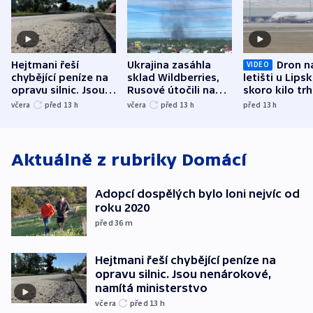
Hejtmani řeší
Ukrajina zasáhla
Dron n
VIDEO
chybějící peníze na
sklad Wildberries,
letišti u Lips
opravu silnic. Jsou
Rusové útočili na
skoro kilo trh
nenárokové, namítá
trh, hasiče či
indicie ukazuj
včera
před 13
h
včera
před 13
h
před 13
h
ministerstvo
stadion
Rusko
Aktuálně z rubriky
Domácí
Adopcí dospělých bylo loni nejvíc od
roku 2020
před 36
m
Hejtmani řeší chybějící peníze na
opravu silnic. Jsou nenárokové,
namítá ministerstvo
včera
před 13
h