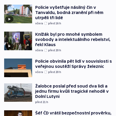
Policie vyšetřuje násilný čin v
Tanvaldu, bodná zranění při něm
utrpěli tři lidé
včera
před 16
h
Knížák byl pro mnohé symbolem
svobody a intelektuálního rebelství,
řekl Klaus
včera
před 20
h
Policie obvinila pět lidí v souvislosti s
veřejnou soutěží Správy železnic
včera
před 20
h
Žalobce poslal před soud dva lidi a
jednu firmu kvůli tragické nehodě v
Dolní Lutyni
před 21
h
Šéf ČD vrátil bezpečnostní prověrku,