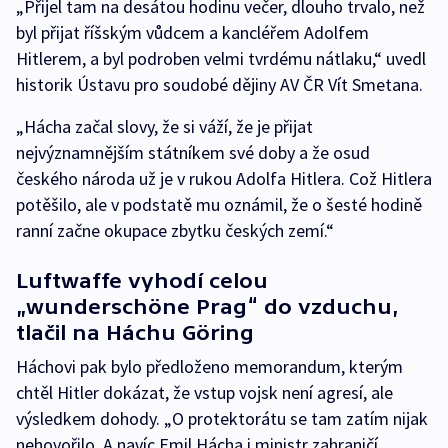
„Přijel tam na desátou hodinu večer, dlouho trvalo, než
byl přijat říšským vůdcem a kancléřem Adolfem
Hitlerem, a byl podroben velmi tvrdému nátlaku,“ uvedl
historik Ústavu pro soudobé dějiny AV ČR Vít Smetana.
„Hácha začal slovy, že si váží, že je přijat
nejvýznamnějším státníkem své doby a že osud
českého národa už je v rukou Adolfa Hitlera. Což Hitlera
potěšilo, ale v podstatě mu oznámil, že o šesté hodině
ranní začne okupace zbytku českých zemí.“
Luftwaffe vyhodí celou
„wunderschöne Prag“ do vzduchu,
tlačil na Háchu Göring
Háchovi pak bylo předloženo memorandum, kterým
chtěl Hitler dokázat, že vstup vojsk není agresí, ale
výsledkem dohody. „O protektorátu se tam zatím nijak
nehovořilo. A navíc Emil Hácha i ministr zahraničí