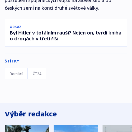
postupem spojeneckých vojsk na Slovensko a do
českých zemí na konci druhé světové války.
ODKAZ
Byl Hitler v totálním rauši? Nejen on, tvrdí kniha
o drogách v třetí říši
ŠTÍTKY
Domácí
ČT24
Výběr redakce