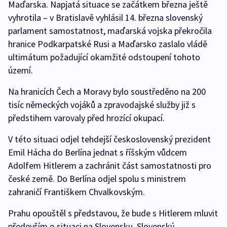
Maďarska. Napjatá situace se začátkem března ještě
vyhrotila – v Bratislavě vyhlásil 14. března slovenský
parlament samostatnost, maďarská vojska překročila
hranice Podkarpatské Rusi a Maďarsko zaslalo vládě
ultimátum požadující okamžité odstoupení tohoto
území.
Na hranicích Čech a Moravy bylo soustředěno na 200
tisíc německých vojáků a zpravodajské služby již s
předstihem varovaly před hrozící okupací.
V této situaci odjel tehdejší československý prezident
Emil Hácha do Berlína jednat s říšským vůdcem
Adolfem Hitlerem a zachránit část samostatnosti pro
české země. Do Berlína odjel spolu s ministrem
zahraničí Františkem Chvalkovským.
Prahu opouštěl s představou, že bude s Hitlerem mluvit
především o situaci na Slovensku. Slovenský