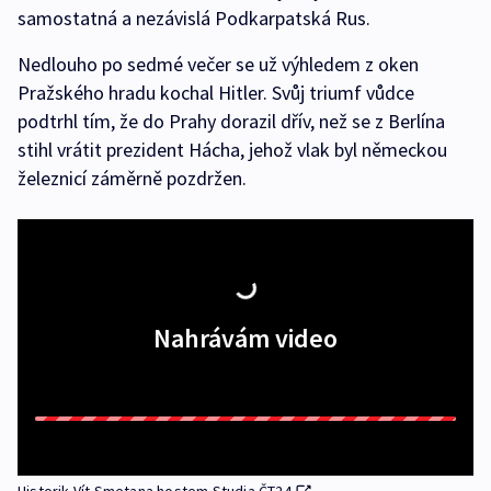
samostatná a nezávislá Podkarpatská Rus.
Nedlouho po sedmé večer se už výhledem z oken
Pražského hradu kochal Hitler. Svůj triumf vůdce
podtrhl tím, že do Prahy dorazil dřív, než se z Berlína
stihl vrátit prezident Hácha, jehož vlak byl německou
železnicí záměrně pozdržen.
Nahrávám video
Historik Vít Smetana hostem Studia ČT24