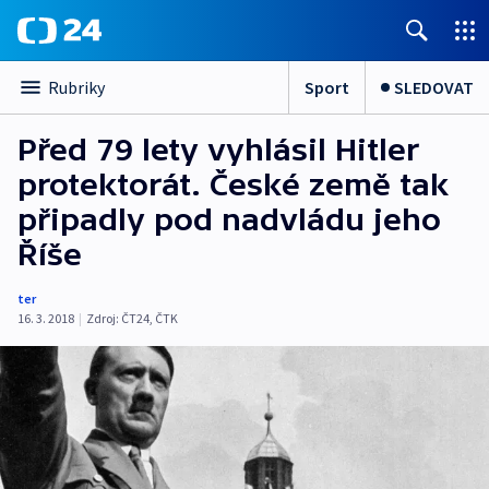
Sport
SLEDOVAT
Rubriky
Před 79 lety vyhlásil Hitler
protektorát. České země tak
připadly pod nadvládu jeho
Říše
ter
16. 3. 2018
|
Zdroj:
ČT24
,
ČTK