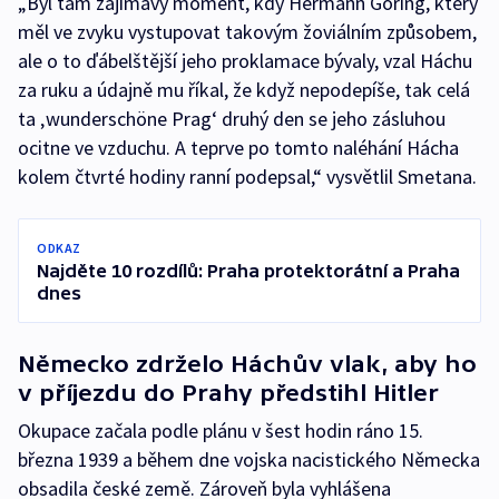
„Byl tam zajímavý moment, kdy Hermann Göring, který
měl ve zvyku vystupovat takovým žoviálním způsobem,
ale o to ďábelštější jeho proklamace bývaly, vzal Háchu
za ruku a údajně mu říkal, že když nepodepíše, tak celá
ta ‚wunderschöne Prag‘ druhý den se jeho zásluhou
ocitne ve vzduchu. A teprve po tomto naléhání Hácha
kolem čtvrté hodiny ranní podepsal,“ vysvětlil Smetana.
ODKAZ
Najděte 10 rozdílů: Praha protektorátní a Praha
dnes
Německo zdrželo Háchův vlak, aby ho
v příjezdu do Prahy předstihl Hitler
Okupace začala podle plánu v šest hodin ráno 15.
března 1939 a během dne vojska nacistického Německa
obsadila české země. Zároveň byla vyhlášena