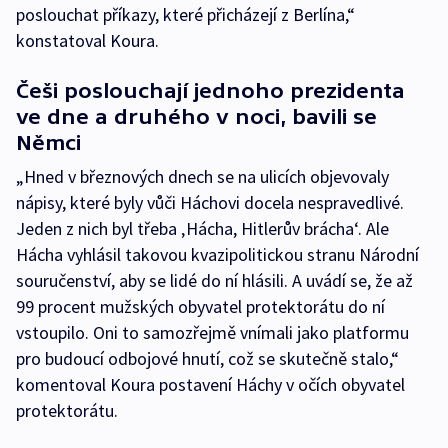
poslouchat příkazy, které přicházejí z Berlína,“
konstatoval Koura.
Češi poslouchají jednoho prezidenta
ve dne a druhého v noci, bavili se
Němci
„Hned v březnových dnech se na ulicích objevovaly
nápisy, které byly vůči Háchovi docela nespravedlivé.
Jeden z nich byl třeba ‚Hácha, Hitlerův brácha‘. Ale
Hácha vyhlásil takovou kvazipolitickou stranu Národní
souručenství, aby se lidé do ní hlásili. A uvádí se, že až
99 procent mužských obyvatel protektorátu do ní
vstoupilo. Oni to samozřejmě vnímali jako platformu
pro budoucí odbojové hnutí, což se skutečně stalo,“
komentoval Koura postavení Háchy v očích obyvatel
protektorátu.