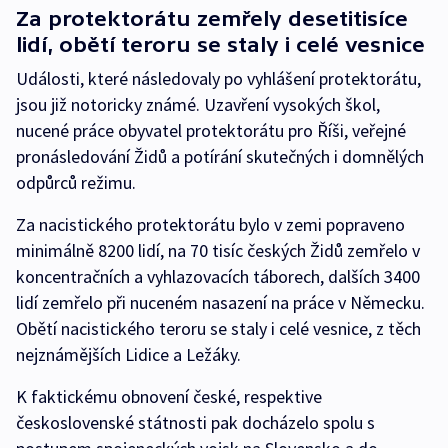
Za protektorátu zemřely desetitisíce
lidí, obětí teroru se staly i celé vesnice
Události, které následovaly po vyhlášení protektorátu,
jsou již notoricky známé. Uzavření vysokých škol,
nucené práce obyvatel protektorátu pro Říši, veřejné
pronásledování Židů a potírání skutečných i domnělých
odpůrců režimu.
Za nacistického protektorátu bylo v zemi popraveno
minimálně 8200 lidí, na 70 tisíc českých Židů zemřelo v
koncentračních a vyhlazovacích táborech, dalších 3400
lidí zemřelo při nuceném nasazení na práce v Německu.
Obětí nacistického teroru se staly i celé vesnice, z těch
nejznámějších Lidice a Ležáky.
K faktickému obnovení české, respektive
československé státnosti pak docházelo spolu s