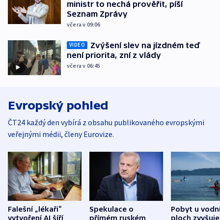
ministr to nechá prověřit, píší
Seznam Zprávy
včera v 09:06
Zvýšení slev na jízdném teď
VIDEO
není priorita, zní z vlády
včera v 06:45
Evropský pohled
ČT24 každý den vybírá z obsahu publikovaného evropskými
veřejnými médii, členy Eurovize.
Falešní „lékaři“
Spekulace o
Pobyt u vodn
vytvoření AI šíří
přímém ruském
ploch zvyšuje