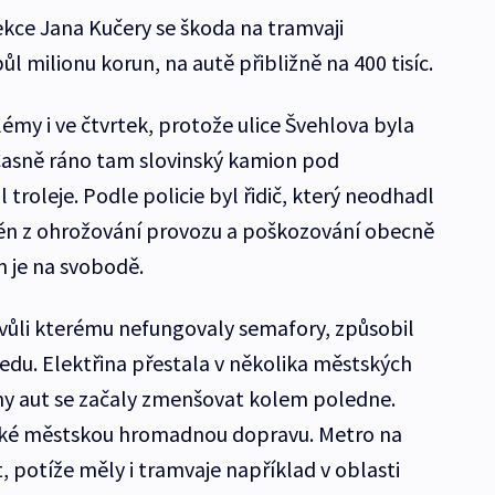
kce Jana Kučery se škoda na tramvaji
l milionu korun, na autě přibližně na 400 tisíc.
my i ve čtvrtek, protože ulice Švehlova byla
Časně ráno tam slovinský kamion pod
troleje. Podle policie byl řidič, který neodhadl
ěn z ohrožování provozu a poškozování obecně
n je na svobodě.
vůli kterému nefungovaly semafory, způsobil
ředu. Elektřina přestala v několika městských
ony aut se začaly zmenšovat kolem poledne.
aké městskou hromadnou dopravu. Metro na
t, potíže měly i tramvaje například v oblasti