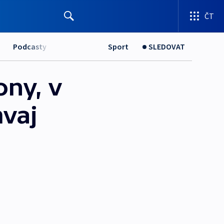
ČT
Podcasty
Sport
SLEDOVAT
ony, v
mvaj