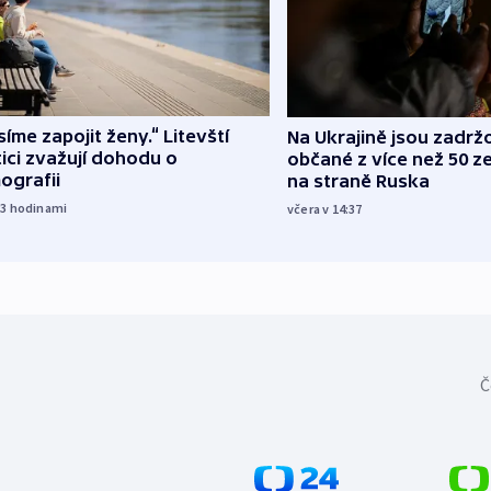
íme zapojit ženy.“ Litevští
Na Ukrajině jsou zadrž
tici zvažují dohodu o
občané z více než 50 ze
ografii
na straně Ruska
23
hodinami
včera v 14:37
Č