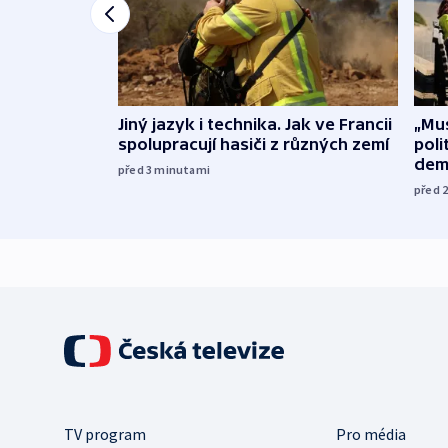
Jiný jazyk i technika. Jak ve Francii
„Mus
spolupracují hasiči z různých zemí
poli
dem
před 3
minutami
před 
TV program
Pro média