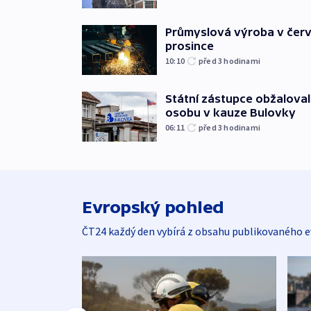
Průmyslová výroba v červ
prosince
10:10
před 3
hodinami
Státní zástupce obžaloval 
osobu v kauze Bulovky
06:11
před 3
hodinami
Evropský pohled
ČT24 každý den vybírá z obsahu publikovaného e