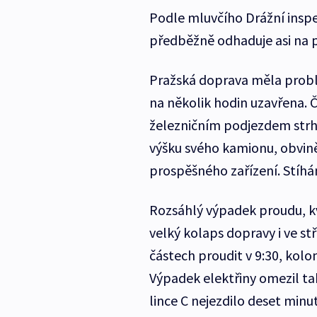
Podle mluvčího Drážní inspe
předběžně odhaduje asi na pů
Pražská doprava měla problé
na několik hodin uzavřena. 
železničním podjezdem strhl 
výšku svého kamionu, obvin
prospěšného zařízení. Stíhá
Rozsáhlý výpadek proudu, k
velký kolaps dopravy i ve st
částech proudit v 9:30, kol
Výpadek elektřiny omezil t
lince C nejezdilo deset minu