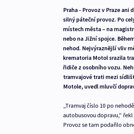
Praha - Provoz v Praze ani
silný páteční provoz. Po ce
místech města – na magistrá
nebo na Jižní spojce. Běhe
nehod. Nejvýraznější vliv mě
krematoria Motol srazila tr
řidiče z osobního vozu. Neh
tramvajové trati mezi sídl
Motole, uvedl mluvčí dopra
„Tramvaj číslo 10 po nehodě 
autobusovou dopravu,“ řekl
Provoz se tam podařilo obno