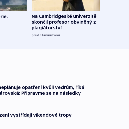
Na Cambridgeské univerzitě
rie.
Letad
skončil profesor obviněný z
našel
plagiátorství
píší 
před 34
minutami
10:56
neplánuje opatření kvůli vedrům, říká
árovská: Připravme se na následky
zení vystřídají víkendové tropy