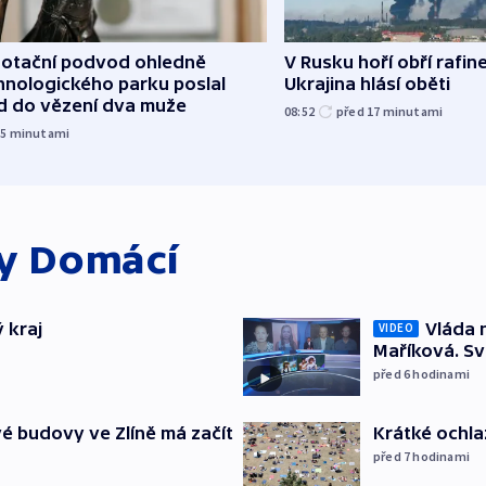
dotační podvod ohledně
V Rusku hoří obří rafine
hnologického parku poslal
Ukrajina hlásí oběti
d do vězení dva muže
08:52
před 17
minutami
15
minutami
ky
Domácí
 kraj
Vláda 
VIDEO
Maříková. Sv
před 6
hodinami
é budovy ve Zlíně má začít
Krátké ochla
před 7
hodinami