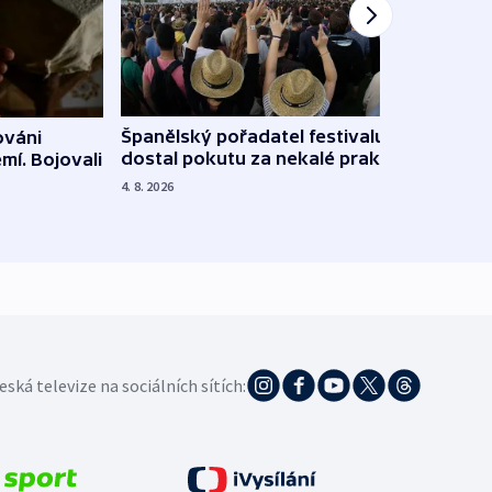
Španělský pořadatel festivalu
ováni
Lesn
dostal pokutu za nekalé praktiky
mí. Bojovali
dopa
zdrav
4. 8. 2026
4. 8. 20
eská televize na sociálních sítích: