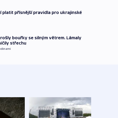
í platit přísnější pravidla pro ukrajinské
prošly bouřky se silným větrem. Lámaly
ičily střechu
odinami