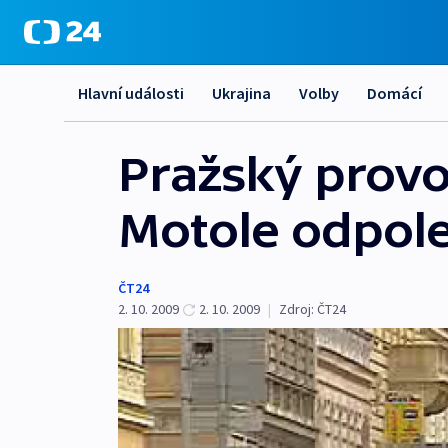
Hlavní události
Ukrajina
Volby
Domácí
Pražský provo
Motole odpole
ČT24
2. 10. 2009
2. 10. 2009
|
Zdroj:
ČT24