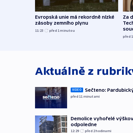
Evropská unie má rekordně nízké
Za 
zásoby zemního plynu
Tec
sou
11:23
před 1
minutou
před 
Aktuálně z rubri
Sečteno: Pardubický
VIDEO
před 11
minutami
Demolice vyhořelé výškov
odpoledne
12:29
před 2
hodinami