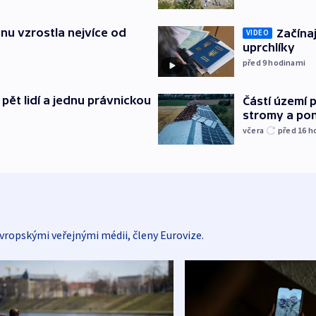
nu vzrostla nejvíce od
Začínaj
VIDEO
uprchlíky
před 9
hodinami
pět lidí a jednu právnickou
Částí území 
stromy a pon
včera
před 16
h
vropskými veřejnými médii, členy Eurovize.