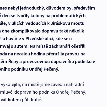
 dnes nebyl jednoduchý, důvodem byl především
lý den se tvořily kolony na problematických
le, v ulicích vedoucích k Jiráskovu mostu
m dne zkomplikovalo dopravu také několik
la havárie v Plzeňské ulici, kde se u
amvaj s autem. Na místě záchranáři ošetřili
oda na necelou hodinu přerušila provoz na
ištěm Řepy a provozovnou dopravního podniku v
vního podniku Ondřej Pečený.
vykolejila, na místě jsme zavedli náhradní
 mluvčí dopravního podniku Ondřej Pečený.
vit kolem půl druhé.